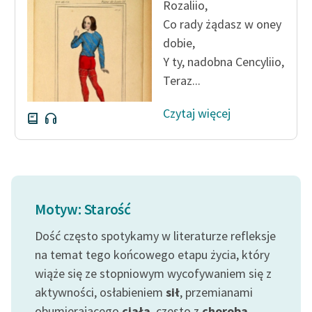
Rozaliio,
Co rady żądasz w oney
Zasady wykorzystania
dobie,
Wolnych Lektur
Y ty, nadobna Cencyliio,
Logotypy
Teraz...
Materiały promocyjne
Czytaj więcej
Polityka prywatności
Regulamin biblioteki
Dane fundacji i
sprawozdania finansowe
Motyw: Starość
Regulamin darowizn
Dość często spotykamy w literaturze refleksje
na temat tego końcowego etapu życia, który
Informacja o treściach
wiąże się ze stopniowym wycofywaniem się z
wrażliwych
aktywności, osłabieniem
sił
, przemianami
Deklaracja dostępności
obumierającego
ciała
, często z
chorobą
.