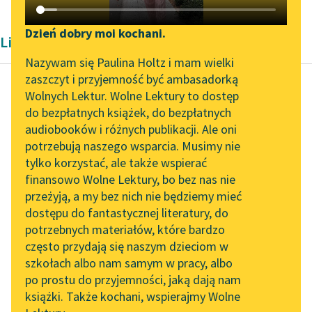
Katalog DAISY
Zgłoś brak utworu
Podkasty o książkach
Dzień dobry moi kochani.
Liryka Françoisa Villona
Aktualności
Narzędzia
Nazywam się Paulina Holtz i mam wielki
zaszczyt i przyjemność być ambasadorką
„Prokurator Alicja Horn”
Mapa Wolnych Lektur
Wolnych Lektur. Wolne Lektury to dostęp
do słuchania
do bezpłatnych książek, do bezpłatnych
François Villon
Leśmianator
audiobooków i różnych publikacji. Ale oni
Wielki Testament
Byliśmy częścią AI Impact
potrzebują naszego wsparcia. Musimy nie
Przewodnik dla piszących i
Lab
tylko korzystać, ale także wspierać
czytających
Staremu, co za młodu
finansowo Wolne Lektury, bo bez nas nie
Zapraszamy na spotkanie
słynął
przeżyją, a my bez nich nie będziemy mieć
online z tłumaczkami
Z uciesznych figlów y
dostępu do fantastycznej literatury, do
literatury skandynawskiej
API
trefności:
potrzebnych materiałów, które bardzo
Wierę, ze wzgardą bych
Spotkanie z Katarzyną
OAI-PMH
często przydają się naszym dzieciom w
go...
Tunkiel w Oslo
szkołach albo nam samym w pracy, albo
Widget Wolnych Lektur
po prostu do przyjemności, jaką dają nam
102. lata temu zmarł
Czytaj więcej
książki. Także kochani, wspierajmy Wolne
Przypisy
Joseph Conrad