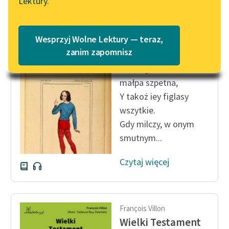
Lektury.
Katalog
Blog
Katalog w formacie PDF
François Villon
Wesprzyj Wolne Lektury — teraz,
Wielki Testament
Lektury szkolne i klasyka
zanim zapomnisz
literatury do słuchania dla
Zawżdy iest stara
uczennic i uczniów z
małpa szpetna,
niepełnosprawnościami
Y takoż iey figlasy
E-kolekcja lektur
wszytkie.
szkolnych i literatury do
Gdy milczy, w onym
słuchania dla uczennic i
smutnym...
uczniów z
niepełnosprawnościami
Czytaj więcej
Feministyczne inspiracje.
Popularyzacja
skandynawskiej literatury
François Villon
feministycznej
Wielki Testament