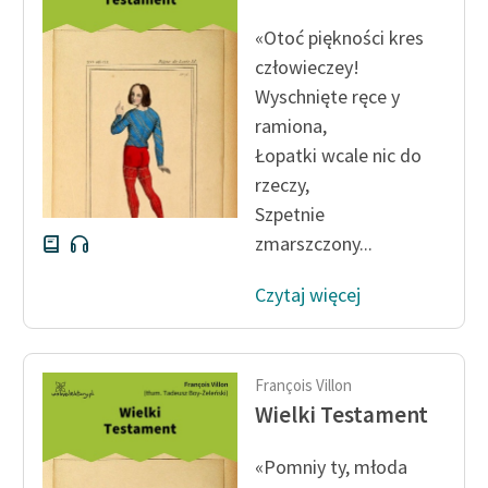
Ręce pełne poezji
«Otoć piękności kres
Kolekcje edukacyjne
człowieczey!
twórców przechodzących
Wyschnięte ręce y
do domeny publicznej,
ramiona,
lektur szkolnych oraz
Łopatki wcale nic do
Starego Testamentu
rzeczy,
Odkurzamy bohaterów
Szpetnie
zmarszczony...
Szkoła Poezji Wolnych
Lektur
Czytaj więcej
O nas
Kontakt
François Villon
O projekcie
Wielki Testament
Zespół
«Pomniy ty, młoda