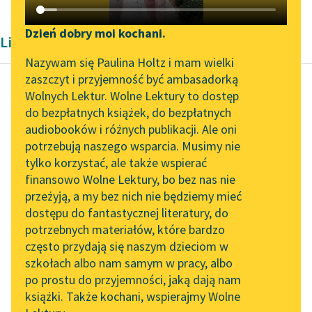
Katalog DAISY
Zgłoś brak utworu
Podkasty o książkach
Dzień dobry moi kochani.
Liryka Barok Elżbiety Drużbackiej
Aktualności
Narzędzia
Nazywam się Paulina Holtz i mam wielki
zaszczyt i przyjemność być ambasadorką
Spotkanie z Katarzyną
Mapa Wolnych Lektur
Wolnych Lektur. Wolne Lektury to dostęp
Tunkiel w Oslo
do bezpłatnych książek, do bezpłatnych
Elżbieta Drużbacka
Leśmianator
audiobooków i różnych publikacji. Ale oni
Na Bobra
Wolne Lektury na 32.
potrzebują naszego wsparcia. Musimy nie
Przewodnik dla piszących i
złapanego w sieci
Pol’and’Rock Festivalu
tylko korzystać, ale także wspierać
czytających
od pewnego
finansowo Wolne Lektury, bo bez nas nie
„Kochanek Lady
łowczego, którym
przeżyją, a my bez nich nie będziemy mieć
Chatterley” do słuchania
sąsiadów
dostępu do fantastycznej literatury, do
na Wolnych Lekturach
API
potrzebnych materiałów, które bardzo
utraktował
Nowy audiobook –
OAI-PMH
często przydają się naszym dzieciom w
„Marzenie o Oriencie”
szkołach albo nam samym w pracy, albo
Posłał dla młodej pani
Widget Wolnych Lektur
Sophie Elkan
po prostu do przyjemności, jaką dają nam
ogon spory,
książki. Także kochani, wspierajmy Wolne
Przypisy
Dla starej jakieś w
Kolekcja Nadwyraz.com x