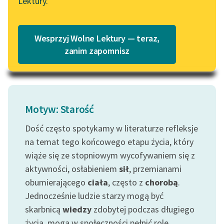
Lektury.
Wolne Lektury – idealna na
papierze rupieci;
Katalog
lato
Te przeraźliwe zrobiły...
Katalog w formacie PDF
Blog
Wesprzyj Wolne Lektury — teraz,
Czytaj więcej
zanim zapomnisz
Lektury szkolne i klasyka
literatury do słuchania dla
uczennic i uczniów z
Motyw: Starość
niepełnosprawnościami
Dość często spotykamy w literaturze refleksje
E-kolekcja lektur
na temat tego końcowego etapu życia, który
szkolnych i literatury do
słuchania dla uczennic i
wiąże się ze stopniowym wycofywaniem się z
uczniów z
aktywności, osłabieniem
sił
, przemianami
niepełnosprawnościami
obumierającego
ciała
, często z
chorobą
.
Jednocześnie ludzie starzy mogą być
Feministyczne inspiracje.
skarbnicą
wiedzy
zdobytej podczas długiego
Popularyzacja
skandynawskiej literatury
życia, mogą w społeczności pełnić rolę