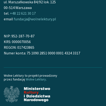
ul. Marszałkowska 84/92 lok. 125
Zespół
00-514 Warszawa
tel.
+48 22 621 30 17
email
fundacja@wolnelektury.pl
Zasady wykorzystania
Wolnych Lektur
NIP: 952-187-70-87
Logotypy
KRS: 0000070056
Materiały promocyjne
REGON: 017423865
Numer konta: 75 1090 2851 0000 0001 4324 3317
Polityka prywatności
Regulamin biblioteki
Dane fundacji i
Wolne Lektury to projekt prowadzony
przez fundację
Wolne Lektury
.
sprawozdania finansowe
Regulamin darowizn
Informacja o treściach
wrażliwych