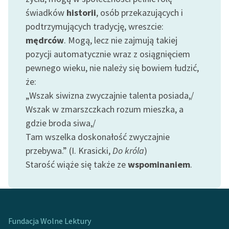
feministycznej
świadków
historii
, osób przekazujących i
podtrzymujących tradycję, wreszcie:
Ręce pełne poezji
mędrców
. Mogą, lecz nie zajmują takiej
Kolekcje edukacyjne
pozycji automatycznie wraz z osiągnięciem
twórców przechodzących
pewnego wieku, nie należy się bowiem łudzić,
do domeny publicznej,
że:
lektur szkolnych oraz
„Wszak siwizna zwyczajnie talenta posiada,/
Starego Testamentu
Wszak w zmarszczkach rozum mieszka, a
Odkurzamy bohaterów
gdzie broda siwa,/
Tam wszelka doskonałość zwyczajnie
Szkoła Poezji Wolnych
przebywa.” (I. Krasicki,
Do króla
)
Lektur
Starość wiąże się także ze
wspominaniem
.
O nas
Kontakt
O projekcie
Fundacja Wolne Lektury