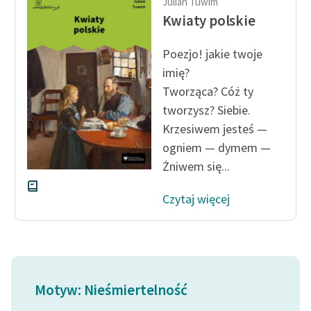
Julian Tuwim
Ręce pełne poezji
Kwiaty polskie
Kolekcje edukacyjne
twórców przechodzących
Poezjo! jakie twoje
do domeny publicznej,
imię?
lektur szkolnych oraz
Tworząca? Cóż ty
Starego Testamentu
tworzysz? Siebie.
Krzesiwem jesteś —
Odkurzamy bohaterów
ogniem — dymem —
Szkoła Poezji Wolnych
Żniwem się...
Lektur
Czytaj więcej
O nas
Kontakt
O projekcie
Motyw: Nieśmiertelność
Zespół