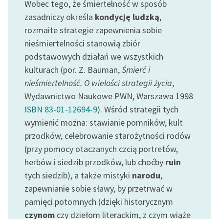
Wobec tego, że śmiertelność w sposób
zasadniczy określa
kondycję ludzką
,
Zasady wykorzystania
rozmaite strategie zapewnienia sobie
Wolnych Lektur
nieśmiertelności stanowią zbiór
Logotypy
podstawowych działań we wszystkich
kulturach (por. Z. Bauman,
Śmierć i
Materiały promocyjne
nieśmiertelność. O wielości strategii życia
,
Polityka prywatności
Wydawnictwo Naukowe PWN, Warszawa 1998
ISBN 83-01-12694-9
). Wśród strategii tych
Regulamin biblioteki
wymienić można: stawianie pomników, kult
Dane fundacji i
przodków, celebrowanie starożytności rodów
sprawozdania finansowe
(przy pomocy otaczanych czcią portretów,
Regulamin darowizn
herbów i siedzib przodków, lub choćby
ruin
tych siedzib), a także mistyki
narodu
,
Informacja o treściach
zapewnianie sobie sławy, by przetrwać w
wrażliwych
pamięci potomnych (dzięki historycznym
Deklaracja dostępności
czynom
czy dziełom literackim, z czym wiąże