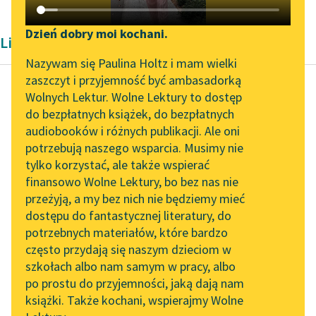
Katalog DAISY
Zgłoś brak utworu
Podkasty o książkach
Dzień dobry moi kochani.
Liryka okresu współczesności
Aktualności
Narzędzia
Nazywam się Paulina Holtz i mam wielki
zaszczyt i przyjemność być ambasadorką
„Prokurator Alicja Horn”
Mapa Wolnych Lektur
Wolnych Lektur. Wolne Lektury to dostęp
do słuchania
do bezpłatnych książek, do bezpłatnych
Konstanty Ildefons
Leśmianator
audiobooków i różnych publikacji. Ale oni
Gałczyński
Byliśmy częścią AI Impact
potrzebują naszego wsparcia. Musimy nie
Kronika olsztyńska
Przewodnik dla piszących i
Lab
tylko korzystać, ale także wspierać
czytających
finansowo Wolne Lektury, bo bez nas nie
Zapraszamy na spotkanie
Kiedy słońce
przeżyją, a my bez nich nie będziemy mieć
online z tłumaczkami
przechodzi
dostępu do fantastycznej literatury, do
literatury skandynawskiej
API
przez swe zachodnie
potrzebnych materiałów, które bardzo
wrota,
Spotkanie z Katarzyną
OAI-PMH
często przydają się naszym dzieciom w
widzę twe ciało w
Tunkiel w Oslo
szkołach albo nam samym w pracy, albo
Widget Wolnych Lektur
wodzie
po prostu do przyjemności, jaką dają nam
102. lata temu zmarł
jak posążek ze...
książki. Także kochani, wspierajmy Wolne
Przypisy
Joseph Conrad