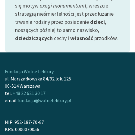
się motyw
exegi monumentum
), wreszcie
strategią nieśmiertelności jest przedłużanie
trwania rodziny przez posiadanie
dzieci
,
noszących później to samo nazwisko,
dziedziczących
cechy i
własność
przodków.
Fundacja Wolne Lektury
ul. Marszałkowska 84/92 lok. 125
00-514 Warszawa
tel.
+48 22 621 30 17
email
fundacja@wolnelektury.pl
NIP: 952-187-70-87
KRS: 0000070056