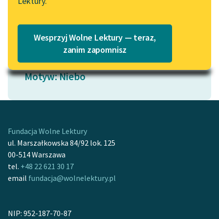
Lektury.
Katalog
Czytaj więcej
Blog
Katalog w formacie PDF
Wesprzyj Wolne Lektury — teraz,
Lektury szkolne i klasyka
zanim zapomnisz
literatury do słuchania dla
uczennic i uczniów z
Motyw: Niebo
niepełnosprawnościami
E-kolekcja lektur
szkolnych i literatury do
słuchania dla uczennic i
Fundacja Wolne Lektury
uczniów z
ul. Marszałkowska 84/92 lok. 125
niepełnosprawnościami
00-514 Warszawa
tel.
+48 22 621 30 17
Feministyczne inspiracje.
email
fundacja@wolnelektury.pl
Popularyzacja
skandynawskiej literatury
feministycznej
NIP: 952-187-70-87