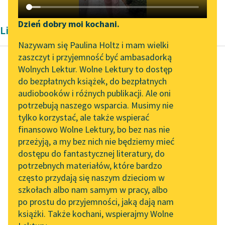
Katalog DAISY
Zgłoś brak utworu
Podkasty o książkach
Dzień dobry moi kochani.
Liryka Pozytywizm
Aktualności
Narzędzia
Nazywam się Paulina Holtz i mam wielki
zaszczyt i przyjemność być ambasadorką
„Prokurator Alicja Horn”
Mapa Wolnych Lektur
Wolnych Lektur. Wolne Lektury to dostęp
do słuchania
do bezpłatnych książek, do bezpłatnych
Maria Konopnicka
Leśmianator
audiobooków i różnych publikacji. Ale oni
Ach, ta przecudna,
Byliśmy częścią AI Impact
potrzebują naszego wsparcia. Musimy nie
Przewodnik dla piszących i
cicha łąka...
Lab
tylko korzystać, ale także wspierać
czytających
finansowo Wolne Lektury, bo bez nas nie
Zapraszamy na spotkanie
Ani się modlą, ani
przeżyją, a my bez nich nie będziemy mieć
online z tłumaczkami
kłonią,
dostępu do fantastycznej literatury, do
literatury skandynawskiej
API
Same są światłem,
potrzebnych materiałów, które bardzo
cudem, wonią,
Spotkanie z Katarzyną
OAI-PMH
często przydają się naszym dzieciom w
Tunkiel w Oslo
Same są hymnem
szkołach albo nam samym w pracy, albo
Widget Wolnych Lektur
łask…
po prostu do przyjemności, jaką dają nam
102. lata temu zmarł
książki. Także kochani, wspierajmy Wolne
Przedporankową...
Przypisy
Joseph Conrad