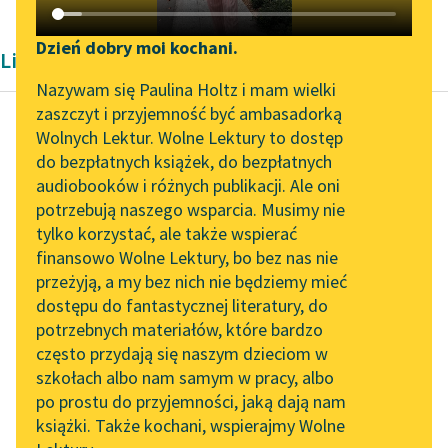
Katalog DAISY
Zgłoś brak utworu
Podkasty o książkach
Dzień dobry moi kochani.
Liryka Maurycy Schlanger
Aktualności
Narzędzia
Nazywam się Paulina Holtz i mam wielki
zaszczyt i przyjemność być ambasadorką
Zapraszamy na spotkanie
Mapa Wolnych Lektur
Wolnych Lektur. Wolne Lektury to dostęp
online z tłumaczkami
do bezpłatnych książek, do bezpłatnych
Maurycy Schlanger
Leśmianator
literatury skandynawskiej
audiobooków i różnych publikacji. Ale oni
Idę...
potrzebują naszego wsparcia. Musimy nie
Przewodnik dla piszących i
Spotkanie z Katarzyną
tylko korzystać, ale także wspierać
czytających
Chciałbym księżyca
Tunkiel w Oslo
finansowo Wolne Lektury, bo bez nas nie
dosięgnąć rękami
przeżyją, a my bez nich nie będziemy mieć
Wolne Lektury na 32.
i na nim usiąść jak w
dostępu do fantastycznej literatury, do
Pol’and’Rock Festivalu
API
miękkim fotelu,
potrzebnych materiałów, które bardzo
między gwiazdami
„Kochanek Lady
OAI-PMH
często przydają się naszym dzieciom w
pofikać...
Chatterley” do słuchania
szkołach albo nam samym w pracy, albo
Widget Wolnych Lektur
na Wolnych Lekturach
po prostu do przyjemności, jaką dają nam
Czytaj więcej
książki. Także kochani, wspierajmy Wolne
Przypisy
Nowy audiobook –