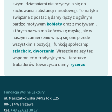
swymi działaniami nie przyczynia się do
Deklaracja dostępności
zachowania substancji narodowej). Tematyka
związana z postacią damy łączy z ogólnym
bardzo motywem
kobiety
oraz z motywami,
których nazwa ma końcówkę męską, ale w
naszym zamierzeniu wiążą się one przede
wszystkim z pozycją i funkcją społeczną:
szlachcic
,
dworzanin
. Wreszcie należy też
wspomnieć o tradycyjnym w literaturze
trubadurów towarzyszu damy:
rycerzu
.
Fundacja Wolne Lektury
ul. Marszałkowska 84/92 lok. 125
00-514 Warszawa
tel.
+48 22 621 30 17