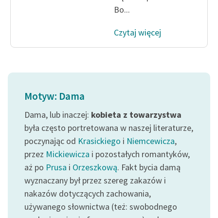
Bo...
feministycznej
Ręce pełne poezji
Czytaj więcej
Kolekcje edukacyjne
twórców przechodzących
do domeny publicznej,
lektur szkolnych oraz
Motyw: Dama
Starego Testamentu
Dama, lub inaczej:
kobieta z towarzystwa
Odkurzamy bohaterów
była często portretowana w naszej literaturze,
Szkoła Poezji Wolnych
poczynając od
Krasickiego
i
Niemcewicza
,
Lektur
przez
Mickiewicza
i pozostałych romantyków,
O nas
aż po
Prusa
i
Orzeszkową
. Fakt bycia damą
wyznaczany był przez szereg zakazów i
Kontakt
nakazów dotyczących zachowania,
używanego słownictwa (też: swobodnego
O projekcie