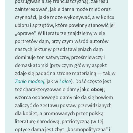
posługiwania się francuszczyzną), zakresu
Zespół
zainteresowań, jakie dama może mieć oraz
czynności, jakie może wykonywać, a w końcu
ubioru i sprzętów, które powinny stanowić jej
Zasady wykorzystania
,,oprawę". W literaturze znajdziemy wiele
Wolnych Lektur
portretów dam, przy czym wśród autorów
Logotypy
naszych lektur w przedstawieniach dam
dominuje ton satyryczny, prześmiewczy i
Materiały promocyjne
demaskatorski (przy czym główny aspekt
Polityka prywatności
zdaje się padać na stronę materialną — tak w
Żonie modnej
, jak w
Lalce
). Dość częste jest
Regulamin biblioteki
też charakteryzowanie damy jako
obcej
;
Dane fundacji i
wzorca osobowego damy nie da się bowiem
sprawozdania finansowe
zaliczyć do zestawu postaw przewidzianych
Regulamin darowizn
dla kobiet, a promowanych przez polską
literaturę narodową, patriotyczną (w tej
Informacja o treściach
optyce dama jest zbyt ,,kosmopolityczna" i
wrażliwych