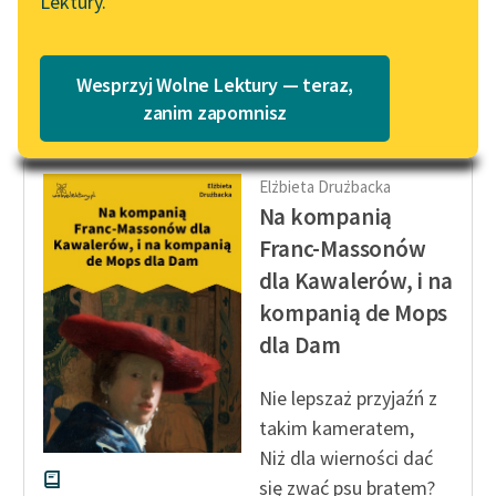
Lektury.
„Marzenie o Oriencie”
mopsa
na obróżce;
Katalog
Sophie Elkan
Znać społeczności...
Katalog w formacie PDF
Blog
Wesprzyj Wolne Lektury — teraz,
Czytaj więcej
zanim zapomnisz
Lektury szkolne i klasyka
Elżbieta Drużbacka
literatury do słuchania dla
Na kompanią
uczennic i uczniów z
niepełnosprawnościami
Franc-Massonów
dla Kawalerów, i na
E-kolekcja lektur
kompanią de Mops
szkolnych i literatury do
słuchania dla uczennic i
dla Dam
uczniów z
niepełnosprawnościami
Nie lepszaż przyjaźń z
takim kameratem,
Feministyczne inspiracje.
Niż dla wierności dać
Popularyzacja
się zwać psu bratem?
skandynawskiej literatury