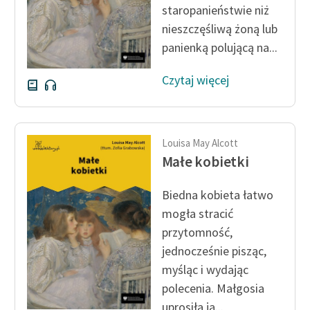
staropanieństwie niż
nieszczęśliwą żoną lub
Zasady wykorzystania
Wolnych Lektur
panienką polującą na...
Logotypy
Czytaj więcej
Materiały promocyjne
Polityka prywatności
Louisa May Alcott
Regulamin biblioteki
Małe kobietki
Dane fundacji i
Biedna kobieta łatwo
sprawozdania finansowe
mogła stracić
Regulamin darowizn
przytomność,
jednocześnie pisząc,
Informacja o treściach
myśląc i wydając
wrażliwych
polecenia. Małgosia
Deklaracja dostępności
uprosiła ją...