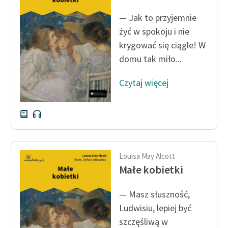
Ręce pełne poezji
— Jak to przyjemnie
Kolekcje edukacyjne
żyć w spokoju i nie
twórców przechodzących
krygować się ciągle! W
do domeny publicznej,
domu tak miło...
lektur szkolnych oraz
Starego Testamentu
Czytaj więcej
Odkurzamy bohaterów
Szkoła Poezji Wolnych
Lektur
O nas
Louisa May Alcott
Małe kobietki
Kontakt
O projekcie
— Masz słuszność,
Ludwisiu, lepiej być
Zespół
szczęśliwą w