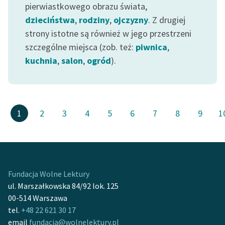
pierwiastkowego obrazu świata,
dzieciństwa
,
rodziny
,
ojczyzny
. Z drugiej
strony istotne są również w jego przestrzeni
szczególne miejsca (zob. też:
piwnica
,
kuchnia
,
salon
,
ogród
).
1
2
3
4
5
6
7
8
9
1
Fundacja Wolne Lektury
ul. Marszałkowska 84/92 lok. 125
00-514 Warszawa
tel.
+48 22 621 30 17
email
fundacja@wolnelektury.pl