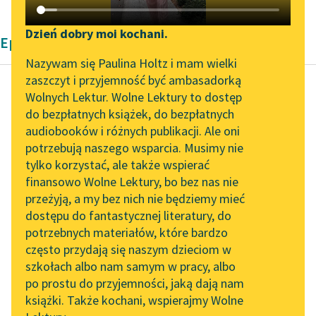
Katalog DAISY
Zgłoś brak utworu
Podkasty o książkach
Dzień dobry moi kochani.
Epika Pozytywizm
Aktualności
Narzędzia
Nazywam się Paulina Holtz i mam wielki
zaszczyt i przyjemność być ambasadorką
„Prokurator Alicja Horn”
Mapa Wolnych Lektur
Wolnych Lektur. Wolne Lektury to dostęp
do słuchania
do bezpłatnych książek, do bezpłatnych
Louisa May Alcott
Leśmianator
audiobooków i różnych publikacji. Ale oni
Małe kobietki
Byliśmy częścią AI Impact
potrzebują naszego wsparcia. Musimy nie
Przewodnik dla piszących i
Lab
tylko korzystać, ale także wspierać
czytających
Rodzinny dom
finansowo Wolne Lektury, bo bez nas nie
Zapraszamy na spotkanie
wydawał się jej nagi i
przeżyją, a my bez nich nie będziemy mieć
online z tłumaczkami
smutny, praca cięższa
dostępu do fantastycznej literatury, do
literatury skandynawskiej
API
niż dawniej i uważała
potrzebnych materiałów, które bardzo
się...
Spotkanie z Katarzyną
OAI-PMH
często przydają się naszym dzieciom w
Tunkiel w Oslo
szkołach albo nam samym w pracy, albo
Widget Wolnych Lektur
Czytaj więcej
po prostu do przyjemności, jaką dają nam
102. lata temu zmarł
książki. Także kochani, wspierajmy Wolne
Przypisy
Joseph Conrad