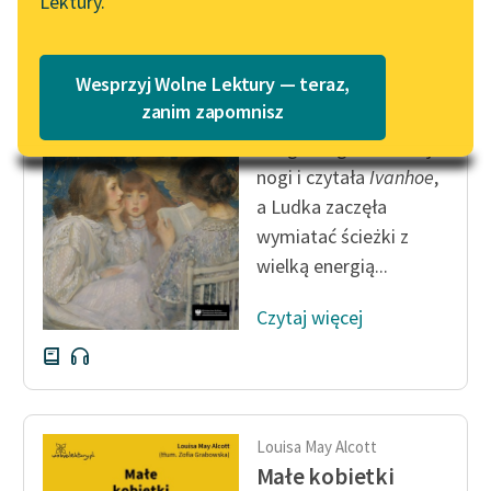
Lektury.
Katalog
Blog
Katalog w formacie PDF
Louisa May Alcott
Wesprzyj Wolne Lektury — teraz,
Małe kobietki
Lektury szkolne i klasyka
zanim zapomnisz
literatury do słuchania dla
Małgosia grzała dalej
uczennic i uczniów z
nogi i czytała
Ivanhoe
,
niepełnosprawnościami
a Ludka zaczęła
E-kolekcja lektur
wymiatać ścieżki z
szkolnych i literatury do
wielką energią...
słuchania dla uczennic i
uczniów z
Czytaj więcej
niepełnosprawnościami
Feministyczne inspiracje.
Popularyzacja
skandynawskiej literatury
Louisa May Alcott
feministycznej
Małe kobietki