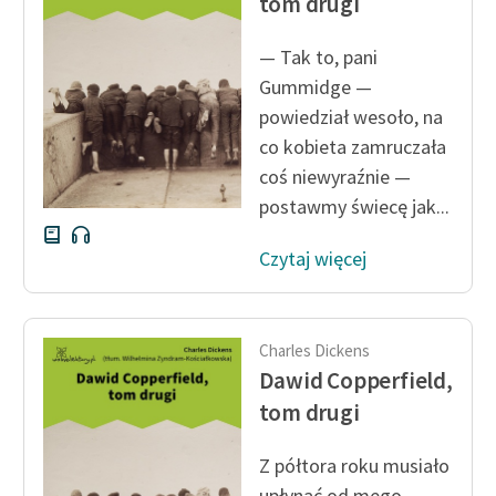
tom drugi
— Tak to, pani
Gummidge —
powiedział wesoło, na
co kobieta zamruczała
coś niewyraźnie —
postawmy świecę jak...
Czytaj więcej
Charles Dickens
Dawid Copperfield,
tom drugi
Z półtora roku musiało
upłynąć od mego