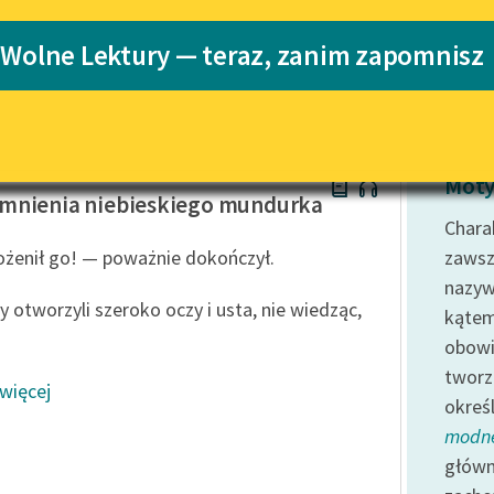
Katalog
 Wolne Lektury — teraz, zanim zapomnisz
wizm
Katalog w for
Lektury szkolne i klasyka
literatury do słuchania dla
uczennic i uczniów z
niepełnosprawnościami
Gomulicki
E-kolekcja lektur szkolnych i
Moty
literatury do słuchania dla
mnienia niebieskiego mundurka
uczennic i uczniów z
Charak
niepełnosprawnościami
żenił go! — poważnie dokończył.
zawsz
Feministyczne inspiracje.
nazyw
Popularyzacja skandynawskiej
y otworzyli szeroko oczy i usta, nie wiedząc,
kątem
literatury feministycznej
obow
Ręce pełne poezji
tworz
 więcej
okreś
Kolekcje edukacyjne twórców
przechodzących do domeny
modn
publicznej, lektur szkolnych
główn
oraz Starego Testamentu