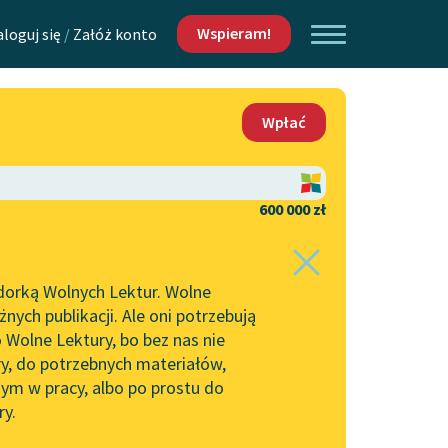
Wspieram!
aloguj się
/
Załóż konto
O nas
Wpłać
Lektur
Kontakt
O projekcie
600 000 zł
 piszących i
Zespół
dorką Wolnych Lektur. Wolne
Zasady wykorzystania
ych publikacji. Ale oni potrzebują
Wolnych Lektur
 Wolne Lektury, bo bez nas nie
Logotypy
ry, do potrzebnych materiałów,
ym w pracy, albo po prostu do
h Lektur
Materiały promocyjne
ry.
Polityka prywatności