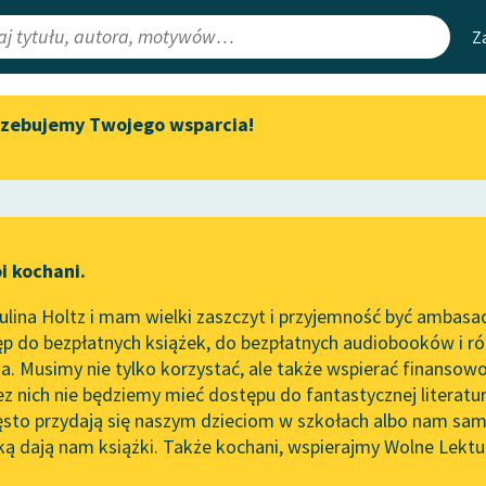
Z
rzebujemy Twojego wsparcia!
Aktualności
Narzędzia
e Lektury
„Prokurator Alicja Horn” do
Mapa Wolnych 
słuchania
irmami
Leśmianator
Byliśmy częścią AI Impact Lab
ewsletter
Przewodnik dla
i kochani.
Zapraszamy na spotkanie
czytających
online z tłumaczkami
lina Holtz i mam wielki zaszczyt i przyjemność być ambasa
literatury skandynawskiej
p do bezpłatnych książek, do bezpłatnych audiobooków i różn
API
Spotkanie z Katarzyną Tunkiel
. Musimy nie tylko korzystać, ale także wspierać finansowo
ce redakcyjne
w Oslo
OAI-PMH
ez nich nie będziemy mieć dostępu do fantastycznej literatu
ęsto przydają się naszym dzieciom w szkołach albo nam sam
102. lata temu zmarł Joseph
Widget Wolnyc
Conrad
ką dają nam książki. Także kochani, wspierajmy Wolne Lektu
oru
łodzieży
✖
Pozytywizm
✖
Przypisy
Blog