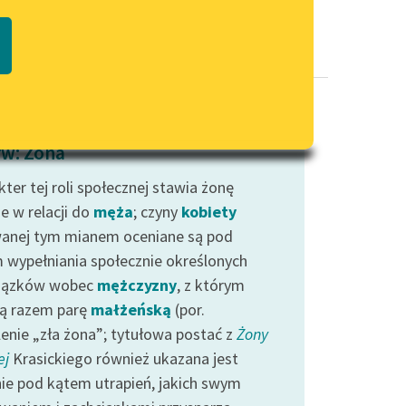
Regulamin biblioteki
macie PDF
Dane fundacji i sprawozdania
finansowe
Regulamin darowizn
Informacja o treściach
w: Żona
wrażliwych
ter tej roli społecznej stawia żonę
Deklaracja dostępności
e w relacji do
męża
; czyny
kobiety
anej tym mianem oceniane są pod
 wypełniania społecznie określonych
iązków wobec
mężczyzny
, z którym
ą razem parę
małżeńską
(por.
lenie „zła żona”; tytułowa postać z
Żony
ej
Krasickiego również ukazana jest
ie pod kątem utrapień, jakich swym