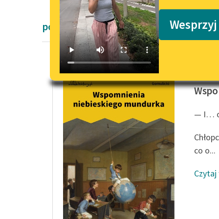
Podkasty o książkach
Wesprzyj
powieści dla dzieci i młodzieży Pozyty
Wiktor 
Wspo
— I… o
Chłopc
co o...
Czytaj