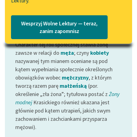
Lektury.
Katalog
Blog
Katalog w formacie PDF
Wesprzyj Wolne Lektury — teraz,
Lektury szkolne i klasyka
zanim zapomnisz
Motyw: Żona
literatury do słuchania dla
Charakter tej roli społecznej stawia żonę
uczennic i uczniów z
niepełnosprawnościami
zawsze w relacji do
męża
; czyny
kobiety
nazywanej tym mianem oceniane są pod
E-kolekcja lektur
kątem wypełniania społecznie określonych
szkolnych i literatury do
obowiązków wobec
mężczyzny
, z którym
słuchania dla uczennic i
tworzą razem parę
małżeńską
(por.
uczniów z
określenie „zła żona”; tytułowa postać z
Żony
niepełnosprawnościami
modnej
Krasickiego również ukazana jest
Feministyczne inspiracje.
głównie pod kątem utrapień, jakich swym
Popularyzacja
zachowaniem i zachciankami przysparza
skandynawskiej literatury
mężowi).
feministycznej