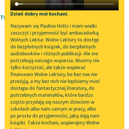
Katalog DAISY
Zgłoś brak utworu
Podkasty o książkach
Dzień dobry moi kochani.
Twórczość Edgara Allana Poe'go
Aktualności
Narzędzia
Nazywam się Paulina Holtz i mam wielki
zaszczyt i przyjemność być ambasadorką
„Prokurator Alicja Horn”
Mapa Wolnych Lektur
Wolnych Lektur. Wolne Lektury to dostęp
do słuchania
do bezpłatnych książek, do bezpłatnych
Edgar Allan Poe
Leśmianator
audiobooków i różnych publikacji. Ale oni
Czarny kot
Byliśmy częścią AI Impact
potrzebują naszego wsparcia. Musimy nie
Przewodnik dla piszących i
Lab
tylko korzystać, ale także wspierać
czytających
Tymczasem żona
finansowo Wolne Lektury, bo bez nas nie
Zapraszamy na spotkanie
moja, która się nigdy
przeżyją, a my bez nich nie będziemy mieć
online z tłumaczkami
nie skarżyła, stała się
dostępu do fantastycznej literatury, do
literatury skandynawskiej
API
— niestety — moim
potrzebnych materiałów, które bardzo
codziennym kozłem
Spotkanie z Katarzyną
OAI-PMH
często przydają się naszym dzieciom w
ofiarnym...
Tunkiel w Oslo
szkołach albo nam samym w pracy, albo
Widget Wolnych Lektur
po prostu do przyjemności, jaką dają nam
102. lata temu zmarł
Czytaj więcej
książki. Także kochani, wspierajmy Wolne
Przypisy
Joseph Conrad