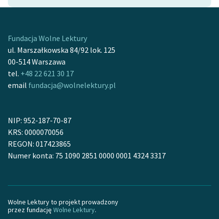
Ręce pełne poezji
Kolekcje edukacyjne
twórców przechodzących
Fundacja Wolne Lektury
do domeny publicznej,
ul. Marszałkowska 84/92 lok. 125
lektur szkolnych oraz
00-514 Warszawa
Starego Testamentu
tel.
+48 22 621 30 17
email
fundacja@wolnelektury.pl
Odkurzamy bohaterów
Szkoła Poezji Wolnych
NIP: 952-187-70-87
Lektur
KRS: 0000070056
O nas
REGON: 017423865
Numer konta: 75 1090 2851 0000 0001 4324 3317
Kontakt
O projekcie
Wolne Lektury to projekt prowadzony
Zespół
przez fundację
Wolne Lektury
.