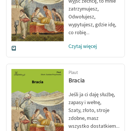
wyjść zechcę, to mnie
zatrzymujesz,
Zasady wykorzystania
Odwołujesz,
Wolnych Lektur
wypytujesz, gdzie idę,
Logotypy
co robię...
Materiały promocyjne
Czytaj więcej
Polityka prywatności
Regulamin biblioteki
Plaut
Dane fundacji i
Bracia
sprawozdania finansowe
Jeśli ja ci daję służbę,
Regulamin darowizn
zapasy i wełnę,
Informacja o treściach
Szaty, złoto, stroje
wrażliwych
zdobne, masz
wszystko dostatkiem...
Deklaracja dostępności