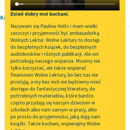
Katalog DAISY
Zgłoś brak utworu
Podkasty o książkach
Dzień dobry moi kochani.
Komedia Starożytność
Aktualności
Narzędzia
Nazywam się Paulina Holtz i mam wielki
zaszczyt i przyjemność być ambasadorką
„Prokurator Alicja Horn”
Mapa Wolnych Lektur
Wolnych Lektur. Wolne Lektury to dostęp
do słuchania
do bezpłatnych książek, do bezpłatnych
Plaut
Leśmianator
audiobooków i różnych publikacji. Ale oni
Kupiec
Byliśmy częścią AI Impact
potrzebują naszego wsparcia. Musimy nie
Przewodnik dla piszących i
Lab
tylko korzystać, ale także wspierać
czytających
Twarde prawo,
finansowo Wolne Lektury, bo bez nas nie
Zapraszamy na spotkanie
dalibóg, krępuje
przeżyją, a my bez nich nie będziemy mieć
online z tłumaczkami
kobietę
dostępu do fantastycznej literatury, do
literatury skandynawskiej
API
I tak biedną ją czyni,
potrzebnych materiałów, które bardzo
jak nigdy mężczyznę!
Spotkanie z Katarzyną
OAI-PMH
często przydają się naszym dzieciom w
Bo jeśli...
Tunkiel w Oslo
szkołach albo nam samym w pracy, albo
Widget Wolnych Lektur
po prostu do przyjemności, jaką dają nam
102. lata temu zmarł
Czytaj więcej
książki. Także kochani, wspierajmy Wolne
Przypisy
Joseph Conrad