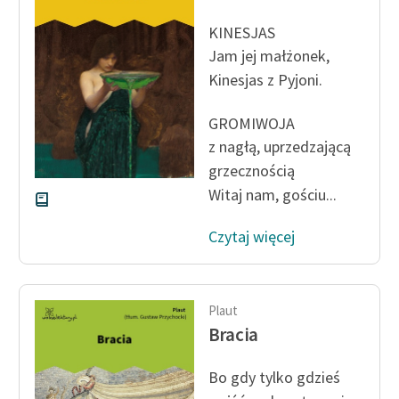
Ręce pełne poezji
KINESJAS
Kolekcje edukacyjne
Jam jej małżonek,
twórców przechodzących
Kinesjas z Pyjoni.
do domeny publicznej,
lektur szkolnych oraz
GROMIWOJA
Starego Testamentu
z nagłą, uprzedzającą
Odkurzamy bohaterów
grzecznością
Witaj nam, gościu...
Szkoła Poezji Wolnych
Lektur
Czytaj więcej
O nas
Kontakt
Plaut
Bracia
O projekcie
Zespół
Bo gdy tylko gdzieś