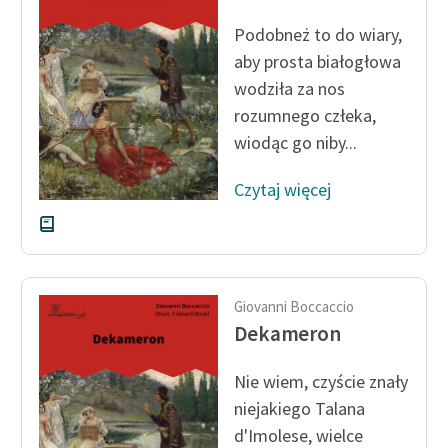
Ręce pełne poezji
Podobneż to do wiary,
Kolekcje edukacyjne
aby prosta białogłowa
twórców przechodzących
wodziła za nos
do domeny publicznej,
rozumnego człeka,
lektur szkolnych oraz
wiodąc go niby...
Starego Testamentu
Odkurzamy bohaterów
Czytaj więcej
Szkoła Poezji Wolnych
Lektur
O nas
Giovanni Boccaccio
Dekameron
Kontakt
O projekcie
Nie wiem, czyście znały
niejakiego Talana
Zespół
d'Imolese, wielce