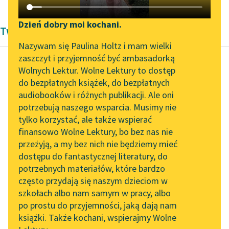
Katalog DAISY
Zgłoś brak utworu
Podkasty o książkach
Dzień dobry moi kochani.
Twórczość Renesans Giovanniego Boccaccia
Aktualności
Narzędzia
Nazywam się Paulina Holtz i mam wielki
zaszczyt i przyjemność być ambasadorką
„Prokurator Alicja Horn”
Mapa Wolnych Lektur
Wolnych Lektur. Wolne Lektury to dostęp
do słuchania
do bezpłatnych książek, do bezpłatnych
Giovanni Boccaccio
Leśmianator
audiobooków i różnych publikacji. Ale oni
Dekameron
Byliśmy częścią AI Impact
potrzebują naszego wsparcia. Musimy nie
Przewodnik dla piszących i
Lab
tylko korzystać, ale także wspierać
czytających
Po czym powrócił z
finansowo Wolne Lektury, bo bez nas nie
Zapraszamy na spotkanie
żoną do domu,
przeżyją, a my bez nich nie będziemy mieć
online z tłumaczkami
majętność swoją w
dostępu do fantastycznej literatury, do
literatury skandynawskiej
API
posiadanie objął i jak
potrzebnych materiałów, które bardzo
mu...
Spotkanie z Katarzyną
OAI-PMH
często przydają się naszym dzieciom w
Tunkiel w Oslo
szkołach albo nam samym w pracy, albo
Widget Wolnych Lektur
Czytaj więcej
po prostu do przyjemności, jaką dają nam
102. lata temu zmarł
książki. Także kochani, wspierajmy Wolne
Przypisy
Joseph Conrad