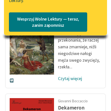
Lektury.
Katalog
Blog
Katalog w formacie PDF
Giovanni Boccaccio
Wesprzyj Wolne Lektury — teraz,
Dekameron
Lektury szkolne i klasyka
zanim zapomnisz
literatury do słuchania dla
Doszedłszy jednak do
uczennic i uczniów z
przekonania, że raczej
niepełnosprawnościami
sama zmarnieje, niźli
E-kolekcja lektur
niegodziwe nałogi
szkolnych i literatury do
męża swego zwycięży,
słuchania dla uczennic i
rzekła...
uczniów z
niepełnosprawnościami
Czytaj więcej
Feministyczne inspiracje.
Popularyzacja
skandynawskiej literatury
Giovanni Boccaccio
feministycznej
Dekameron