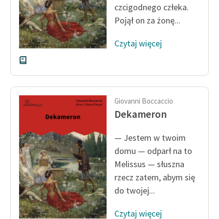
czcigodnego człeka.
Pojął on za żonę...
Zasady wykorzystania
Wolnych Lektur
Czytaj więcej
Logotypy
Materiały promocyjne
Polityka prywatności
Giovanni Boccaccio
Regulamin biblioteki
Dekameron
Dane fundacji i
— Jestem w twoim
sprawozdania finansowe
domu — odparł na to
Regulamin darowizn
Melissus — słuszna
rzecz zatem, abym się
Informacja o treściach
do twojej...
wrażliwych
Deklaracja dostępności
Czytaj więcej