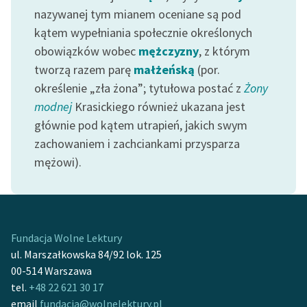
nazywanej tym mianem oceniane są pod
Zasady wykorzystania
kątem wypełniania społecznie określonych
Wolnych Lektur
obowiązków wobec
mężczyzny
, z którym
tworzą razem parę
małżeńską
(por.
Logotypy
określenie „zła żona”; tytułowa postać z
Żony
Materiały promocyjne
modnej
Krasickiego również ukazana jest
głównie pod kątem utrapień, jakich swym
Polityka prywatności
zachowaniem i zachciankami przysparza
Regulamin biblioteki
mężowi).
Dane fundacji i
sprawozdania finansowe
Regulamin darowizn
Fundacja Wolne Lektury
Informacja o treściach
ul. Marszałkowska 84/92 lok. 125
wrażliwych
00-514 Warszawa
tel.
+48 22 621 30 17
Deklaracja dostępności
email
fundacja@wolnelektury.pl