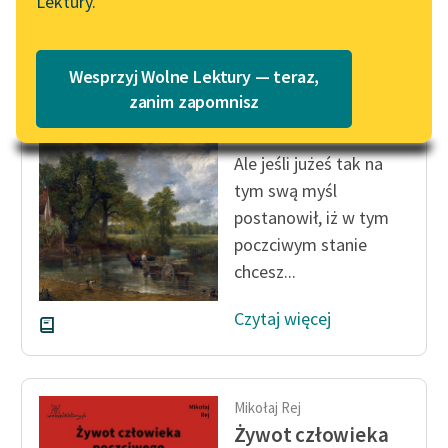
Lektury.
Katalog
Blog
Katalog w formacie PDF
Mikołaj Rej
Wesprzyj Wolne Lektury — teraz,
Żywot człowieka
Lektury szkolne i klasyka
zanim zapomnisz
poczciwego
literatury do słuchania dla
uczennic i uczniów z
Ale jeśli jużeś tak na
niepełnosprawnościami
tym swą myśl
E-kolekcja lektur
postanowił, iż w tym
szkolnych i literatury do
poczciwym stanie
słuchania dla uczennic i
chcesz...
uczniów z
niepełnosprawnościami
Czytaj więcej
Feministyczne inspiracje.
Popularyzacja
skandynawskiej literatury
Mikołaj Rej
feministycznej
Żywot człowieka