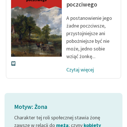
Ręce pełne poezji
poczciwego
Kolekcje edukacyjne
A postanowienie jego
twórców przechodzących
żadne poczciwsze,
do domeny publicznej,
przystojniejsze ani
lektur szkolnych oraz
pobożniejsze być nie
Starego Testamentu
może, jedno sobie
Odkurzamy bohaterów
wziąć żonkę...
Szkoła Poezji Wolnych
Czytaj więcej
Lektur
O nas
Kontakt
Motyw: Żona
O projekcie
Charakter tej roli społecznej stawia żonę
Zespół
zawsze w relacji do
męża
; czyny
kobiety