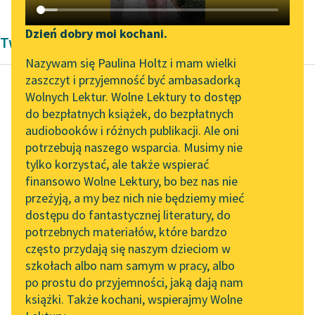
Katalog DAISY
Zgłoś brak utworu
Podkasty o książkach
Dzień dobry moi kochani.
Twórczość Renesans Mikołaj Rej
Aktualności
Narzędzia
Nazywam się Paulina Holtz i mam wielki
zaszczyt i przyjemność być ambasadorką
„Prokurator Alicja Horn”
Mapa Wolnych Lektur
Wolnych Lektur. Wolne Lektury to dostęp
do słuchania
do bezpłatnych książek, do bezpłatnych
Mikołaj Rej
Leśmianator
audiobooków i różnych publikacji. Ale oni
Żywot człowieka
Byliśmy częścią AI Impact
potrzebują naszego wsparcia. Musimy nie
Przewodnik dla piszących i
poczciwego
Lab
tylko korzystać, ale także wspierać
czytających
finansowo Wolne Lektury, bo bez nas nie
Zapraszamy na spotkanie
A tak jeśliże cię tak Pan
przeżyją, a my bez nich nie będziemy mieć
online z tłumaczkami
Bóg postanowić raczył,
dostępu do fantastycznej literatury, do
literatury skandynawskiej
API
że już ujdziesz tak,
potrzebnych materiałów, które bardzo
jakoś słyszał...
Spotkanie z Katarzyną
OAI-PMH
często przydają się naszym dzieciom w
Tunkiel w Oslo
szkołach albo nam samym w pracy, albo
Widget Wolnych Lektur
Czytaj więcej
po prostu do przyjemności, jaką dają nam
102. lata temu zmarł
książki. Także kochani, wspierajmy Wolne
Przypisy
Joseph Conrad