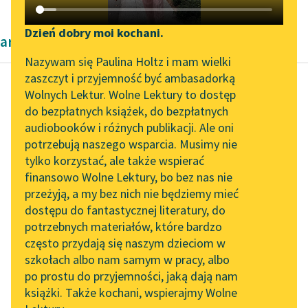
Katalog DAISY
Zgłoś brak utworu
Podkasty o książkach
Dzień dobry moi kochani.
artykuły Kazimiery Bujwidowej
Aktualności
Narzędzia
Nazywam się Paulina Holtz i mam wielki
zaszczyt i przyjemność być ambasadorką
„Prokurator Alicja Horn”
Mapa Wolnych Lektur
Wolnych Lektur. Wolne Lektury to dostęp
do słuchania
do bezpłatnych książek, do bezpłatnych
Kazimiera Bujwidowa
Leśmianator
audiobooków i różnych publikacji. Ale oni
Czy kobieta
Byliśmy częścią AI Impact
potrzebują naszego wsparcia. Musimy nie
Przewodnik dla piszących i
powinna mieć te
Lab
tylko korzystać, ale także wspierać
czytających
same prawa co
finansowo Wolne Lektury, bo bez nas nie
Zapraszamy na spotkanie
mężczyzna?
przeżyją, a my bez nich nie będziemy mieć
online z tłumaczkami
dostępu do fantastycznej literatury, do
literatury skandynawskiej
API
Przechodząc do
potrzebnych materiałów, które bardzo
Spotkanie z Katarzyną
OAI-PMH
sprawy
często przydają się naszym dzieciom w
Tunkiel w Oslo
równouprawnienia
szkołach albo nam samym w pracy, albo
Widget Wolnych Lektur
po prostu do przyjemności, jaką dają nam
kobiet w kodeksie
102. lata temu zmarł
książki. Także kochani, wspierajmy Wolne
Przypisy
cywilnym, zaznaczyć
Joseph Conrad