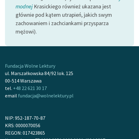
Ręce pełne poezji
modnej
Krasickiego również ukazana jest
głównie pod kątem utrapień, jakich swym
Kolekcje edukacyjne
zachowaniem i zachciankami przysparza
twórców przechodzących
do domeny publicznej,
mężowi).
lektur szkolnych oraz
Starego Testamentu
Odkurzamy bohaterów
Fundacja Wolne Lektury
Szkoła Poezji Wolnych
ul. Marszałkowska 84/92 lok. 125
Lektur
00-514 Warszawa
tel.
+48 22 621 30 17
O nas
email
fundacja@wolnelektury.pl
Kontakt
O projekcie
NIP: 952-187-70-87
KRS: 0000070056
Zespół
REGON: 017423865