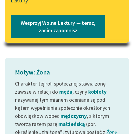
Lektury.
wypada przede
Katalog
Blog
wszystkim, że kodeks
Katalog w formacie PDF
ten...
Wesprzyj Wolne Lektury — teraz,
Lektury szkolne i klasyka
zanim zapomnisz
Czytaj więcej
literatury do słuchania dla
uczennic i uczniów z
niepełnosprawnościami
E-kolekcja lektur
szkolnych i literatury do
Motyw: Żona
słuchania dla uczennic i
Charakter tej roli społecznej stawia żonę
uczniów z
zawsze w relacji do
męża
; czyny
kobiety
niepełnosprawnościami
nazywanej tym mianem oceniane są pod
Feministyczne inspiracje.
kątem wypełniania społecznie określonych
Popularyzacja
obowiązków wobec
mężczyzny
, z którym
skandynawskiej literatury
tworzą razem parę
małżeńską
(por.
feministycznej
określenie „zła żona”; tytułowa postać z
Żony