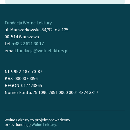
feministycznej
Ręce pełne poezji
Fundacja Wolne Lektury
Kolekcje edukacyjne
ul. Marszałkowska 84/92 lok. 125
twórców przechodzących
00-514 Warszawa
do domeny publicznej,
tel.
+48 22 621 30 17
lektur szkolnych oraz
email
fundacja@wolnelektury.pl
Starego Testamentu
Odkurzamy bohaterów
NIP: 952-187-70-87
KRS: 0000070056
Szkoła Poezji Wolnych
REGON: 017423865
Lektur
Numer konta: 75 1090 2851 0000 0001 4324 3317
O nas
Kontakt
Wolne Lektury to projekt prowadzony
O projekcie
przez fundację
Wolne Lektury
.