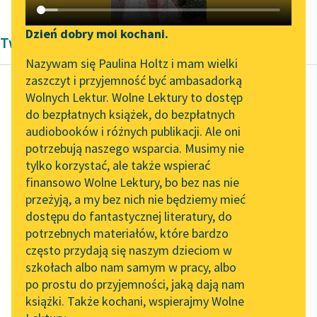
Katalog DAISY
Zgłoś brak utworu
Podkasty o książkach
Dzień dobry moi kochani.
Twórczość Jerzego Andrzejewskiego
Aktualności
Narzędzia
Nazywam się Paulina Holtz i mam wielki
zaszczyt i przyjemność być ambasadorką
Zapraszamy na spotkanie
Mapa Wolnych Lektur
Wolnych Lektur. Wolne Lektury to dostęp
online z tłumaczkami
do bezpłatnych książek, do bezpłatnych
Jerzy Andrzejewski
Leśmianator
literatury skandynawskiej
audiobooków i różnych publikacji. Ale oni
Miazga
potrzebują naszego wsparcia. Musimy nie
Przewodnik dla piszących i
Spotkanie z Katarzyną
tylko korzystać, ale także wspierać
czytających
Edward Kubiak, jeszcze
Tunkiel w Oslo
finansowo Wolne Lektury, bo bez nas nie
w łóżku, słucha radia i
przeżyją, a my bez nich nie będziemy mieć
Wolne Lektury na 32.
z dziennika
dostępu do fantastycznej literatury, do
Pol’and’Rock Festivalu
API
południowego
potrzebnych materiałów, które bardzo
dowiaduje się o
„Kochanek Lady
OAI-PMH
często przydają się naszym dzieciom w
zgonie...
Chatterley” do słuchania
szkołach albo nam samym w pracy, albo
Widget Wolnych Lektur
na Wolnych Lekturach
po prostu do przyjemności, jaką dają nam
Czytaj więcej
książki. Także kochani, wspierajmy Wolne
Przypisy
Nowy audiobook –