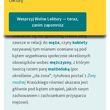
Lektury.
„Marzenie o Oriencie”
Katalog
Sophie Elkan
Katalog w formacie PDF
Blog
Wesprzyj Wolne Lektury — teraz,
zanim zapomnisz
Motyw: Żona
Charakter tej roli społecznej stawia żonę
Lektury szkolne i klasyka
literatury do słuchania dla
zawsze w relacji do
męża
; czyny
kobiety
uczennic i uczniów z
nazywanej tym mianem oceniane są pod
niepełnosprawnościami
kątem wypełniania społecznie określonych
obowiązków wobec
mężczyzny
, z którym
E-kolekcja lektur
tworzą razem parę
małżeńską
(por.
szkolnych i literatury do
określenie „zła żona”; tytułowa postać z
Żony
słuchania dla uczennic i
uczniów z
modnej
Krasickiego również ukazana jest
niepełnosprawnościami
głównie pod kątem utrapień, jakich swym
zachowaniem i zachciankami przysparza
Feministyczne inspiracje.
mężowi).
Popularyzacja
skandynawskiej literatury