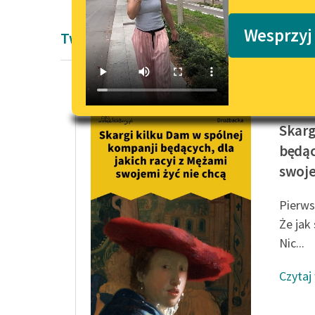
Podkasty o książkach
Wesprzyj
Twórczość Barok Elżbiety Drużbackiej
Elżbiet
Skarg
będąc
swoje
Pierws
Że jak
Nic...
Czytaj