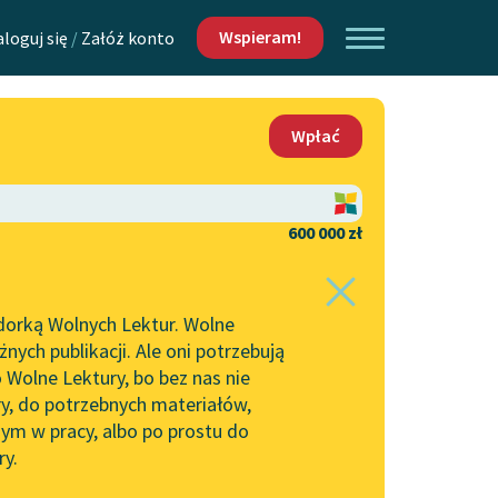
Wspieram!
aloguj się
/
Załóż konto
O nas
Wpłać
Lektur
Kontakt
O projekcie
600 000 zł
 piszących i
Zespół
dorką Wolnych Lektur. Wolne
Zasady wykorzystania
ych publikacji. Ale oni potrzebują
Wolnych Lektur
 Wolne Lektury, bo bez nas nie
Logotypy
ry, do potrzebnych materiałów,
ym w pracy, albo po prostu do
h Lektur
Materiały promocyjne
ry.
Polityka prywatności