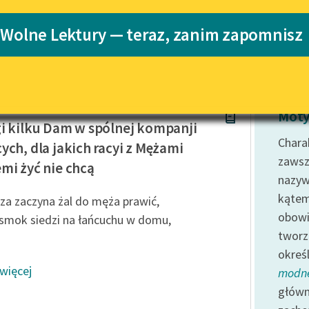
Katalog
 Wolne Lektury — teraz, zanim zapomnisz
Katalog w for
Lektury szkolne i klasyka
literatury do słuchania dla
uczennic i uczniów z
niepełnosprawnościami
a Drużbacka
E-kolekcja lektur szkolnych i
Moty
literatury do słuchania dla
i kilku Dam w spólnej kompanji
uczennic i uczniów z
Charak
ych, dla jakich racyi z Mężami
niepełnosprawnościami
zawsz
mi żyć nie chcą
Feministyczne inspiracje.
nazyw
Popularyzacja skandynawskiej
kątem
za zaczyna żal do męża prawić,
literatury feministycznej
obow
 smok siedzi na łańcuchu w domu,
Ręce pełne poezji
tworz
okreś
Kolekcje edukacyjne twórców
przechodzących do domeny
 więcej
modn
publicznej, lektur szkolnych
główn
oraz Starego Testamentu