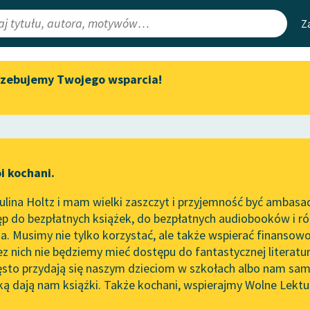
Z
rzebujemy Twojego wsparcia!
Aktualności
Narzędzia
e Lektury
„Prokurator Alicja Horn” do
Mapa Wolnych 
słuchania
irmami
Leśmianator
Byliśmy częścią AI Impact Lab
ewsletter
Przewodnik dla
i kochani.
Zapraszamy na spotkanie
czytających
online z tłumaczkami
lina Holtz i mam wielki zaszczyt i przyjemność być ambasa
literatury skandynawskiej
p do bezpłatnych książek, do bezpłatnych audiobooków i różn
API
Spotkanie z Katarzyną Tunkiel
. Musimy nie tylko korzystać, ale także wspierać finansowo
ce redakcyjne
w Oslo
OAI-PMH
ez nich nie będziemy mieć dostępu do fantastycznej literatu
ęsto przydają się naszym dzieciom w szkołach albo nam sam
102. lata temu zmarł Joseph
Widget Wolnyc
Conrad
ką dają nam książki. Także kochani, wspierajmy Wolne Lektu
oru
eta Drużbacka
✖
Barok
✖
Przypisy
Blog