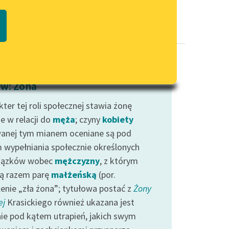
Regulamin biblioteki
macie PDF
Dane fundacji i sprawozdania
finansowe
Regulamin darowizn
Informacja o treściach
w: Żona
wrażliwych
ter tej roli społecznej stawia żonę
Deklaracja dostępności
e w relacji do
męża
; czyny
kobiety
anej tym mianem oceniane są pod
 wypełniania społecznie określonych
iązków wobec
mężczyzny
, z którym
ą razem parę
małżeńską
(por.
lenie „zła żona”; tytułowa postać z
Żony
ej
Krasickiego również ukazana jest
ie pod kątem utrapień, jakich swym