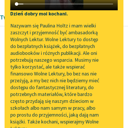
Katalog DAISY
Zgłoś brak utworu
Podkasty o książkach
Dzień dobry moi kochani.
Twórczość Bolesława Leśmiana
Aktualności
Narzędzia
Nazywam się Paulina Holtz i mam wielki
zaszczyt i przyjemność być ambasadorką
Zapraszamy na spotkanie
Mapa Wolnych Lektur
Wolnych Lektur. Wolne Lektury to dostęp
online z tłumaczkami
do bezpłatnych książek, do bezpłatnych
Bolesław Leśmian
Leśmianator
literatury skandynawskiej
audiobooków i różnych publikacji. Ale oni
Baśń o rumaku
potrzebują naszego wsparcia. Musimy nie
Przewodnik dla piszących i
zaklętym
Spotkanie z Katarzyną
tylko korzystać, ale także wspierać
czytających
Tunkiel w Oslo
finansowo Wolne Lektury, bo bez nas nie
Ze łzami w oczach
przeżyją, a my bez nich nie będziemy mieć
Wolne Lektury na 32.
skarżyła się sułtanowi
dostępu do fantastycznej literatury, do
Pol’and’Rock Festivalu
API
na Indianina, który ją
potrzebnych materiałów, które bardzo
do drzewa przywiązał,
„Kochanek Lady
OAI-PMH
często przydają się naszym dzieciom w
Chatterley” do słuchania
aby...
szkołach albo nam samym w pracy, albo
Widget Wolnych Lektur
na Wolnych Lekturach
po prostu do przyjemności, jaką dają nam
Czytaj więcej
książki. Także kochani, wspierajmy Wolne
Przypisy
Nowy audiobook –