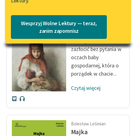
Lektury.
„Marzenie o Oriencie”
Katalog
Sophie Elkan
Katalog w formacie PDF
Bolesław Leśmian
Blog
Wesprzyj Wolne Lektury — teraz,
Majka
zanim zapomnisz
Bał się widocznie
Lektury szkolne i klasyka
zazłocić bez pytania w
literatury do słuchania dla
oczach baby
uczennic i uczniów z
gospodarnej, która o
niepełnosprawnościami
porządek w chacie...
E-kolekcja lektur
szkolnych i literatury do
Czytaj więcej
słuchania dla uczennic i
uczniów z
niepełnosprawnościami
Feministyczne inspiracje.
Bolesław Leśmian
Popularyzacja
Majka
skandynawskiej literatury