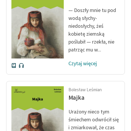
feministycznej
— Doszły mnie tu pod
Ręce pełne poezji
wodą słychy-
niedosłychy, żeś
Kolekcje edukacyjne
kobietę ziemską
twórców przechodzących
poślubił — rzekła, nie
do domeny publicznej,
patrząc mu w...
lektur szkolnych oraz
Starego Testamentu
Czytaj więcej
Odkurzamy bohaterów
Szkoła Poezji Wolnych
Lektur
Bolesław Leśmian
Majka
O nas
Urażony nieco tym
Kontakt
śmiechem odwrócił się
O projekcie
i zmiarkował, że czas