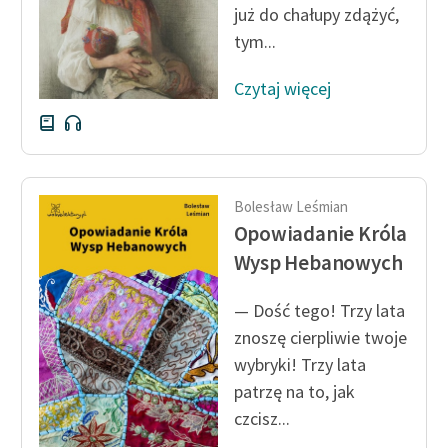
już do chałupy zdążyć,
Zespół
tym...
Czytaj więcej
Zasady wykorzystania
Wolnych Lektur
Logotypy
Materiały promocyjne
Bolesław Leśmian
Opowiadanie Króla
Polityka prywatności
Wysp Hebanowych
Regulamin biblioteki
— Dość tego! Trzy lata
Dane fundacji i
znoszę cierpliwie twoje
sprawozdania finansowe
wybryki! Trzy lata
Regulamin darowizn
patrzę na to, jak
czcisz...
Informacja o treściach
wrażliwych