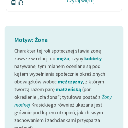
Czytaj więcej
Motyw: Żona
Charakter tej roli społecznej stawia żonę
zawsze w relacji do
męża
; czyny
kobiety
nazywanej tym mianem oceniane są pod
kątem wypełniania społecznie określonych
obowiązków wobec
mężczyzny
, z którym
tworzą razem parę
małżeńską
(por.
określenie „zła żona”; tytułowa postać z
Żony
modnej
Krasickiego również ukazana jest
głównie pod kątem utrapień, jakich swym
zachowaniem i zachciankami przysparza
mężowi).