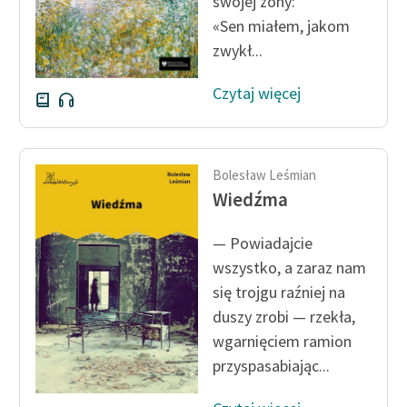
swojej żony:
«Sen miałem, jakom
zwykł...
Czytaj więcej
Bolesław Leśmian
Wiedźma
— Powiadajcie
wszystko, a zaraz nam
się trojgu raźniej na
duszy zrobi — rzekła,
wgarnięciem ramion
przyspasabiając...