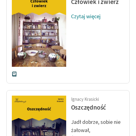
Człowiek i zwierz
Ręce pełne poezji
Kolekcje edukacyjne
Czytaj więcej
twórców przechodzących
do domeny publicznej,
lektur szkolnych oraz
Starego Testamentu
Odkurzamy bohaterów
Szkoła Poezji Wolnych
Lektur
O nas
Ignacy Krasicki
Kontakt
Oszczędność
O projekcie
Jadł dobrze, sobie nie
Zespół
żałował,