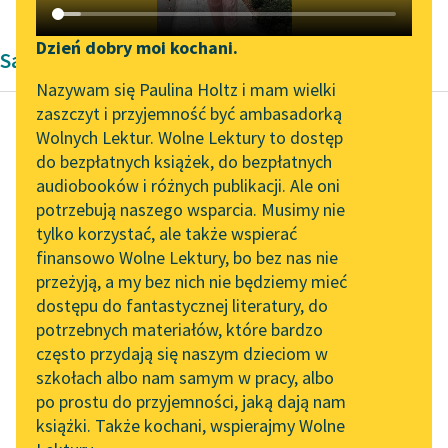
Katalog DAISY
Zgłoś brak utworu
Podkasty o książkach
Dzień dobry moi kochani.
Satyra
Aktualności
Narzędzia
Nazywam się Paulina Holtz i mam wielki
zaszczyt i przyjemność być ambasadorką
„Prokurator Alicja Horn”
Mapa Wolnych Lektur
Wolnych Lektur. Wolne Lektury to dostęp
do słuchania
do bezpłatnych książek, do bezpłatnych
Ignacy Krasicki
Leśmianator
audiobooków i różnych publikacji. Ale oni
Człowiek i zwierz
Byliśmy częścią AI Impact
potrzebują naszego wsparcia. Musimy nie
Przewodnik dla piszących i
Lab
tylko korzystać, ale także wspierać
czytających
Zgoła weź ptaka, rybę,
finansowo Wolne Lektury, bo bez nas nie
Zapraszamy na spotkanie
zwierzęcia lub żmiją,
przeżyją, a my bez nich nie będziemy mieć
online z tłumaczkami
Każde ma swoją miarę
dostępu do fantastycznej literatury, do
literatury skandynawskiej
API
i według niej działa...
potrzebnych materiałów, które bardzo
Spotkanie z Katarzyną
OAI-PMH
często przydają się naszym dzieciom w
Czytaj więcej
Tunkiel w Oslo
szkołach albo nam samym w pracy, albo
Widget Wolnych Lektur
po prostu do przyjemności, jaką dają nam
102. lata temu zmarł
książki. Także kochani, wspierajmy Wolne
Przypisy
Joseph Conrad