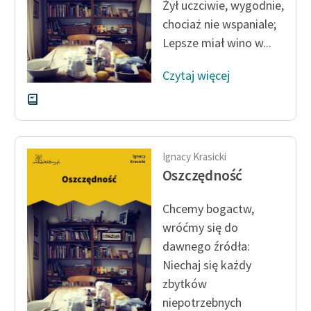
Żył uczciwie, wygodnie,
chociaż nie wspaniale;
Zasady wykorzystania
Lepsze miał wino w...
Wolnych Lektur
Logotypy
Czytaj więcej
Materiały promocyjne
Polityka prywatności
Regulamin biblioteki
Ignacy Krasicki
Oszczędność
Dane fundacji i
sprawozdania finansowe
Chcemy bogactw,
wróćmy się do
Regulamin darowizn
dawnego źródła:
Informacja o treściach
Niechaj się każdy
wrażliwych
zbytków
Deklaracja dostępności
niepotrzebnych