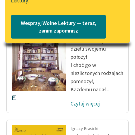
Lektury.
Katalog
Blog
Katalog w formacie PDF
Ignacy Krasicki
Wesprzyj Wolne Lektury — teraz,
Człowiek i zwierz
Lektury szkolne i klasyka
zanim zapomnisz
literatury do słuchania dla
Stwórca rzeczy cel
uczennic i uczniów z
dziełu swojemu
niepełnosprawnościami
położył
E-kolekcja lektur
I choć go w
szkolnych i literatury do
niezliczonych rodzajach
słuchania dla uczennic i
pomnożył,
uczniów z
Każdemu nadał...
niepełnosprawnościami
Czytaj więcej
Feministyczne inspiracje.
Popularyzacja
skandynawskiej literatury
feministycznej
Ignacy Krasicki