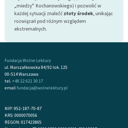
„miedzy” Kochanowskiego) i pozwolić w
każdej sytuacji znaleźć
złoty środek
, unikając
rozwiązań pod różnym względem
ekstremalnych.
Fundacja Wolne Lektury
ul. Marszałkowska 84/92 lok. 125
00-514 Warszawa
tel.
+48 22 621 30 17
email
fundacja@wolnelektury.pl
NIP: 952-187-70-87
KRS: 0000070056
REGON: 017423865