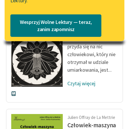
Lektury.
Katalog
Blog
Katalog w formacie PDF
Julien Offray de La Mettrie
Wesprzyj Wolne Lektury — teraz,
Człowiek-maszyna
Lektury szkolne i klasyka
zanim zapomnisz
literatury do słuchania dla
Żadna moralność nie
uczennic i uczniów z
przyda się na nic
niepełnosprawnościami
człowiekowi, który nie
E-kolekcja lektur
otrzymał w udziale
szkolnych i literatury do
umiarkowania, jest...
słuchania dla uczennic i
uczniów z
Czytaj więcej
niepełnosprawnościami
Feministyczne inspiracje.
Popularyzacja
skandynawskiej literatury
Julien Offray de La Mettrie
feministycznej
Człowiek-maszyna