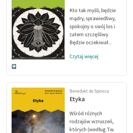
Ręce pełne poezji
Kto tak myśli, będzie
Kolekcje edukacyjne
mądry, sprawiedliwy,
twórców przechodzących
spokojny o swój los i
do domeny publicznej,
zatem szczęśliwy.
lektur szkolnych oraz
Będzie oczekiwał...
Starego Testamentu
Odkurzamy bohaterów
Czytaj więcej
Szkoła Poezji Wolnych
Lektur
O nas
Benedykt de Spinoza
Etyka
Kontakt
O projekcie
Wśród różnych
rodzajów wzruszeń,
Zespół
których (według Tw.