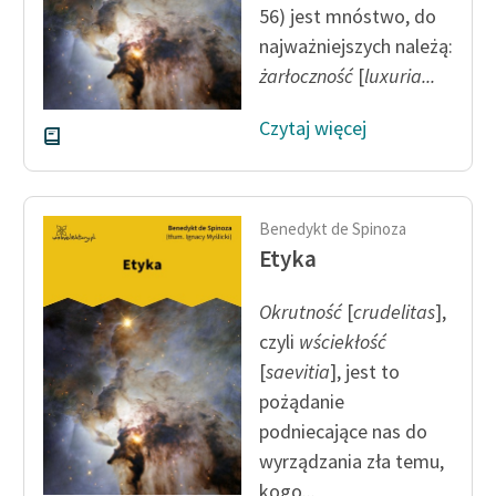
56) jest mnóstwo, do
najważniejszych należą:
Zasady wykorzystania
Wolnych Lektur
żarłoczność
[
luxuria...
Logotypy
Czytaj więcej
Materiały promocyjne
Polityka prywatności
Benedykt de Spinoza
Regulamin biblioteki
Etyka
Dane fundacji i
Okrutność
[
crudelitas
],
sprawozdania finansowe
czyli
wściekłość
Regulamin darowizn
[
saevitia
], jest to
pożądanie
Informacja o treściach
podniecające nas do
wrażliwych
wyrządzania zła temu,
Deklaracja dostępności
kogo...