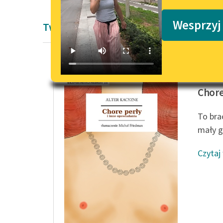
Podkasty o książkach
Wesprzyj
Twórczość Altera Kacyzne
Alter K
Chore
To brac
mały ga
Czytaj