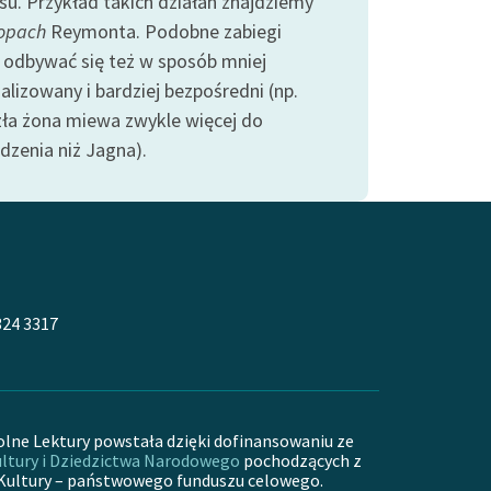
esu. Przykład takich działań znajdziemy
opach
Reymonta. Podobne zabiegi
odbywać się też w sposób mniej
alizowany i bardziej bezpośredni (np.
zła żona miewa zwykle więcej do
dzenia niż Jagna).
324 3317
olne Lektury powstała dzięki dofinansowaniu ze
ltury i Dziedzictwa Narodowego
pochodzących z
Kultury – państwowego funduszu celowego.