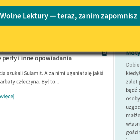
Katalog
 Wolne Lektury — teraz, zanim zapomnisz
Katalog w for
Lektury szkolne i klasyka
literatury do słuchania dla
uczennic i uczniów z
niepełnosprawnościami
acyzne
E-kolekcja lektur szkolnych i
Moty
literatury do słuchania dla
 perły i inne opowiadania
uczennic i uczniów z
Dobie
niepełnosprawnościami
ia szukali Sulamit. A za nimi uganiał się jakiś
kiedy
Feministyczne inspiracje.
rbaty człeczyna. Był to...
zalet
Popularyzacja skandynawskiej
bądź 
literatury feministycznej
 więcej
osoby
Ręce pełne poezji
uzgod
małże
Kolekcje edukacyjne twórców
przechodzących do domeny
własn
publicznej, lektur szkolnych
gości
oraz Starego Testamentu