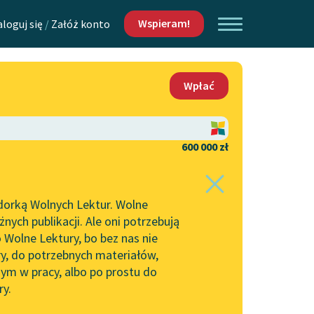
Wspieram!
aloguj się
/
Załóż konto
O nas
Wpłać
Lektur
Kontakt
O projekcie
600 000 zł
 piszących i
Zespół
dorką Wolnych Lektur. Wolne
Zasady wykorzystania
ych publikacji. Ale oni potrzebują
Wolnych Lektur
 Wolne Lektury, bo bez nas nie
Logotypy
ry, do potrzebnych materiałów,
ym w pracy, albo po prostu do
h Lektur
Materiały promocyjne
ry.
Polityka prywatności