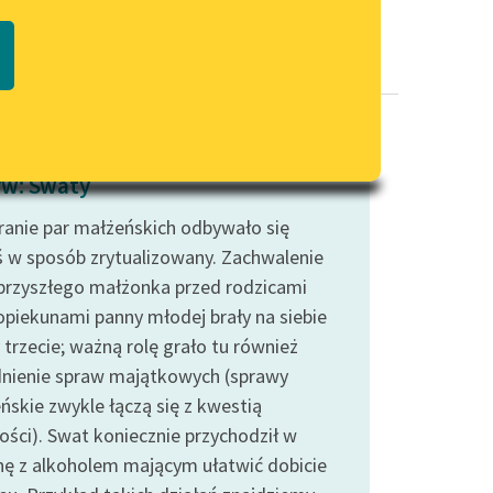
Regulamin biblioteki
macie PDF
Dane fundacji i sprawozdania
finansowe
Regulamin darowizn
Informacja o treściach
w: Swaty
wrażliwych
ranie par małżeńskich odbywało się
Deklaracja dostępności
ś w sposób zrytualizowany. Zachwalenie
 przyszłego małżonka przed rodzicami
opiekunami panny młodej brały na siebie
 trzecie; ważną rolę grało tu również
nienie spraw majątkowych (sprawy
ńskie zwykle łączą się z kwestią
ości). Swat koniecznie przychodził w
nę z alkoholem mającym ułatwić dobicie