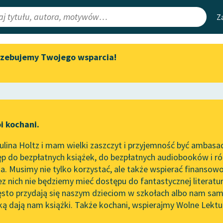
Z
rzebujemy Twojego wsparcia!
Aktualności
Narzędzia
e Lektury
„Prokurator Alicja Horn” do
Mapa Wolnych 
słuchania
irmami
Leśmianator
Byliśmy częścią AI Impact Lab
ewsletter
Przewodnik dla
i kochani.
Zapraszamy na spotkanie
czytających
online z tłumaczkami
lina Holtz i mam wielki zaszczyt i przyjemność być ambasa
literatury skandynawskiej
p do bezpłatnych książek, do bezpłatnych audiobooków i różn
API
Spotkanie z Katarzyną Tunkiel
. Musimy nie tylko korzystać, ale także wspierać finansowo
ce redakcyjne
w Oslo
OAI-PMH
ez nich nie będziemy mieć dostępu do fantastycznej literatu
ęsto przydają się naszym dzieciom w szkołach albo nam sam
102. lata temu zmarł Joseph
Widget Wolnyc
Conrad
ką dają nam książki. Także kochani, wspierajmy Wolne Lektu
oru
Alter Kacyzne
✖
Przypisy
Blog