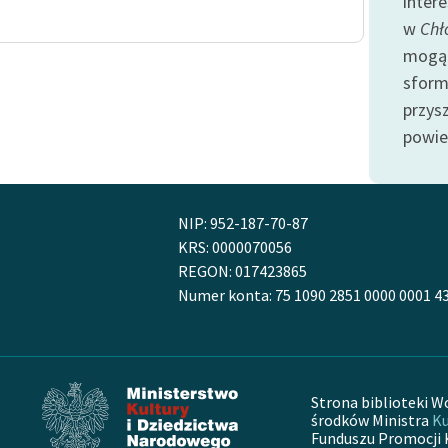
inter
Odkurzamy bohaterów
w
Chł
Szkoła Poezji Wolnych Lektur
mogą 
sform
przys
powie
NIP: 952-187-70-87
KRS: 0000070056
REGON: 017423865
Numer konta: 75 1090 2851 0000 0001 4
Strona biblioteki W
środków Ministra
Ku
Funduszu Promocji 