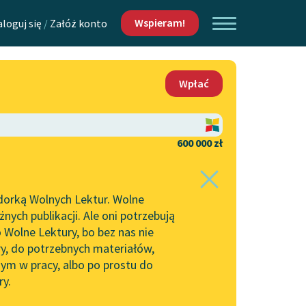
Wspieram!
aloguj się
/
Załóż konto
O nas
Wpłać
Lektur
Kontakt
O projekcie
600 000 zł
 piszących i
Zespół
dorką Wolnych Lektur. Wolne
Zasady wykorzystania
ych publikacji. Ale oni potrzebują
Wolnych Lektur
 Wolne Lektury, bo bez nas nie
Logotypy
ry, do potrzebnych materiałów,
ym w pracy, albo po prostu do
h Lektur
Materiały promocyjne
ry.
Polityka prywatności