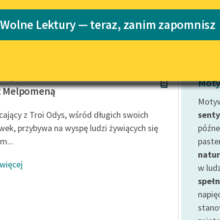
Katalog
Blog
 Wolne Lektury — teraz, zanim zapomnisz
ński
Katalog w for
Lektury szkolne i klasyka
literatury do słuchania dla
uczennic i uczniów z
 Boy-Żeleński
niepełnosprawnościami
Moty
 z Melpomeną
E-kolekcja lektur szkolnych i
Motyw
literatury do słuchania dla
ający z Troi Odys, wśród długich swoich
sent
uczennic i uczniów z
ek, przybywa na wyspę ludzi żywiących się
późne
niepełnosprawnościami
m...
paste
Feministyczne inspiracje.
natur
Popularyzacja skandynawskiej
 więcej
literatury feministycznej
w lud
spełn
Ręce pełne poezji
napię
Kolekcje edukacyjne twórców
stano
przechodzących do domeny