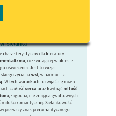
Regulamin biblioteki
macie PDF
Dane fundacji i sprawozdania
finansowe
Regulamin darowizn
Informacja o treściach
w: Sielanka
wrażliwych
 charakterystyczny dla literatury
Deklaracja dostępności
ymentalizmu
, rozkwitającej w okresie
go oświecenia. Jest to wizja
rskiego życia na
wsi
, w harmonii z
ą
. W tych warunkach rozwijać się miała
ziach czułość
serca
oraz kwitnąć
miłość
iona
, łagodna, nie znająca gwałtownych
ć miłości romantycznej. Sielankowość
wi pierwszy znak preromantycznego