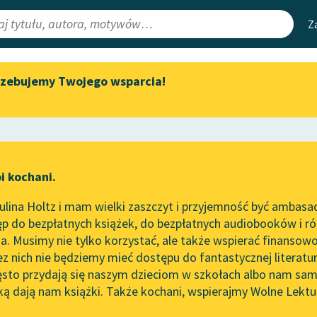
Z
rzebujemy Twojego wsparcia!
Aktualności
Narzędzia
e Lektury
Zapraszamy na spotkanie
Mapa Wolnych 
online z tłumaczkami
irmami
Leśmianator
literatury skandynawskiej
ewsletter
Przewodnik dla
Spotkanie z Katarzyną Tunkiel
i kochani.
czytających
w Oslo
a
lina Holtz i mam wielki zaszczyt i przyjemność być ambasa
Wolne Lektury na 32.
p do bezpłatnych książek, do bezpłatnych audiobooków i różn
Pol’and’Rock Festivalu
API
. Musimy nie tylko korzystać, ale także wspierać finansowo
ce redakcyjne
„Kochanek Lady Chatterley”
OAI-PMH
ez nich nie będziemy mieć dostępu do fantastycznej literatu
do słuchania na Wolnych
ęsto przydają się naszym dzieciom w szkołach albo nam sam
Lekturach
Widget Wolnyc
ką dają nam książki. Także kochani, wspierajmy Wolne Lektu
oru
Felieton
✖
Modernizm
✖
Nowy audiobook – „Marzenie
Przypisy
o Oriencie” Sophie Elkan