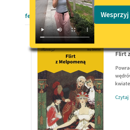
Podkasty o książkach
Wesprzyj
felietony Modernizm Tadeusz Boy-Żele
Tadeusz
Flirt
Powrac
wędrów
kwiate
Czytaj