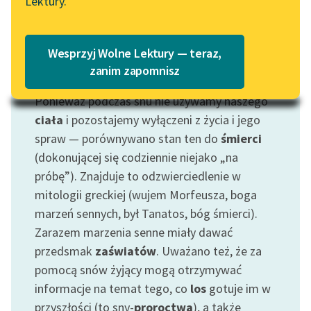
Lektury.
Katalog
Blog
Katalog w formacie PDF
Wesprzyj Wolne Lektury — teraz,
Lektury szkolne i klasyka
zanim zapomnisz
Motyw: Sen
literatury do słuchania dla
Ponieważ podczas snu nie używamy naszego
uczennic i uczniów z
niepełnosprawnościami
ciała
i pozostajemy wyłączeni z życia i jego
spraw — porównywano stan ten do
śmierci
E-kolekcja lektur
(dokonującej się codziennie niejako „na
szkolnych i literatury do
próbę”). Znajduje to odzwierciedlenie w
słuchania dla uczennic i
mitologii greckiej (wujem Morfeusza, boga
uczniów z
marzeń sennych, był Tanatos, bóg śmierci).
niepełnosprawnościami
Zarazem marzenia senne miały dawać
Feministyczne inspiracje.
przedsmak
zaświatów
. Uważano też, że za
Popularyzacja
pomocą snów żyjący mogą otrzymywać
skandynawskiej literatury
informacje na temat tego, co
los
gotuje im w
feministycznej
przyszłości (to sny-
proroctwa
), a także