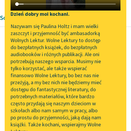
Katalog DAISY
Zgłoś brak utworu
Podkasty o książkach
Dzień dobry moi kochani.
Sonet Adama Mickiewicza
Aktualności
Narzędzia
Nazywam się Paulina Holtz i mam wielki
zaszczyt i przyjemność być ambasadorką
„Prokurator Alicja Horn”
Mapa Wolnych Lektur
Wolnych Lektur. Wolne Lektury to dostęp
do słuchania
do bezpłatnych książek, do bezpłatnych
Adam Mickiewicz
Leśmianator
audiobooków i różnych publikacji. Ale oni
Bajdary
Byliśmy częścią AI Impact
potrzebują naszego wsparcia. Musimy nie
Przewodnik dla piszących i
Lab
tylko korzystać, ale także wspierać
czytających
Czytaj więcej
finansowo Wolne Lektury, bo bez nas nie
Zapraszamy na spotkanie
przeżyją, a my bez nich nie będziemy mieć
online z tłumaczkami
dostępu do fantastycznej literatury, do
literatury skandynawskiej
API
potrzebnych materiałów, które bardzo
Spotkanie z Katarzyną
OAI-PMH
często przydają się naszym dzieciom w
Tunkiel w Oslo
szkołach albo nam samym w pracy, albo
Widget Wolnych Lektur
po prostu do przyjemności, jaką dają nam
102. lata temu zmarł
książki. Także kochani, wspierajmy Wolne
Przypisy
Joseph Conrad