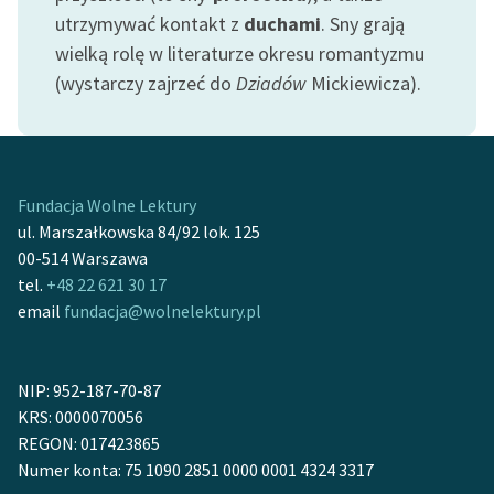
Ręce pełne poezji
utrzymywać kontakt z
duchami
. Sny grają
wielką rolę w literaturze okresu romantyzmu
Kolekcje edukacyjne
(wystarczy zajrzeć do
Dziadów
Mickiewicza).
twórców przechodzących
do domeny publicznej,
lektur szkolnych oraz
Starego Testamentu
Fundacja Wolne Lektury
Odkurzamy bohaterów
ul. Marszałkowska 84/92 lok. 125
Szkoła Poezji Wolnych
00-514 Warszawa
Lektur
tel.
+48 22 621 30 17
email
fundacja@wolnelektury.pl
O nas
Kontakt
NIP: 952-187-70-87
O projekcie
KRS: 0000070056
REGON: 017423865
Zespół
Numer konta: 75 1090 2851 0000 0001 4324 3317