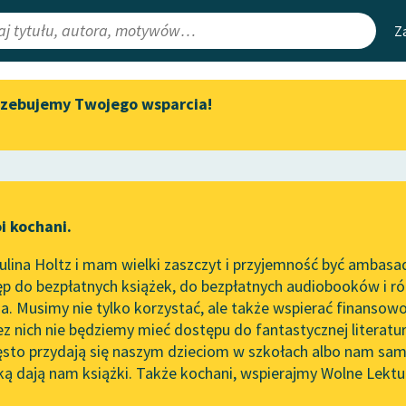
Z
rzebujemy Twojego wsparcia!
Aktualności
Narzędzia
e Lektury
„Prokurator Alicja Horn” do
Mapa Wolnych 
słuchania
irmami
Leśmianator
Byliśmy częścią AI Impact Lab
ewsletter
Przewodnik dla
i kochani.
Zapraszamy na spotkanie
czytających
online z tłumaczkami
lina Holtz i mam wielki zaszczyt i przyjemność być ambasa
literatury skandynawskiej
p do bezpłatnych książek, do bezpłatnych audiobooków i różn
API
Spotkanie z Katarzyną Tunkiel
. Musimy nie tylko korzystać, ale także wspierać finansowo
ce redakcyjne
w Oslo
OAI-PMH
ez nich nie będziemy mieć dostępu do fantastycznej literatu
ęsto przydają się naszym dzieciom w szkołach albo nam sam
102. lata temu zmarł Joseph
Widget Wolnyc
Conrad
ką dają nam książki. Także kochani, wspierajmy Wolne Lektu
oru
iestolecie międzywojenne
✖
Przypisy
Blog