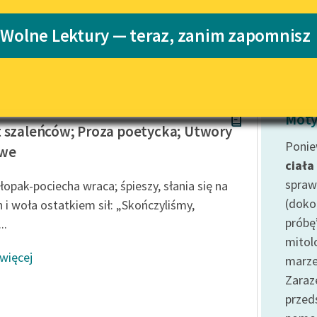
Katalog
 Wolne Lektury — teraz, zanim zapomnisz
dziestolecie międzywojenne
Katalog w for
Lektury szkolne i klasyka
literatury do słuchania dla
uczennic i uczniów z
niepełnosprawnościami
Korczak
E-kolekcja lektur szkolnych i
Moty
literatury do słuchania dla
 szaleńców; Proza poetycka; Utwory
uczennic i uczniów z
Ponie
owe
niepełnosprawnościami
ciała
Feministyczne inspiracje.
spraw
hłopak-pociecha wraca; śpieszy, słania się na
Popularyzacja skandynawskiej
(doko
 i woła ostatkiem sił: „Skończyliśmy,
literatury feministycznej
próbę
..
Ręce pełne poezji
mitol
 więcej
marze
Kolekcje edukacyjne twórców
przechodzących do domeny
Zaraz
publicznej, lektur szkolnych
prze
oraz Starego Testamentu