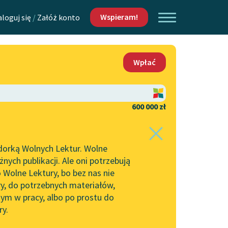
Wspieram!
aloguj się
/
Załóż konto
O nas
Wpłać
Lektur
Kontakt
O projekcie
600 000 zł
 piszących i
Zespół
dorką Wolnych Lektur. Wolne
Zasady wykorzystania
ych publikacji. Ale oni potrzebują
Wolnych Lektur
 Wolne Lektury, bo bez nas nie
Logotypy
ry, do potrzebnych materiałów,
ym w pracy, albo po prostu do
h Lektur
Materiały promocyjne
ry.
Polityka prywatności