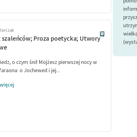
pomoc
Odkurzamy bohaterów
infor
Szkoła Poezji Wolnych Lektur
przysz
utrzy
Korczak
wielk
 szaleńców; Proza poetycka; Utwory
(wyst
owe
iedz, o czym śnił Mojżesz pierwszej nocy w
araona: o Jochewed i jej...
 więcej