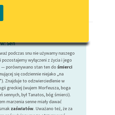
Regulamin biblioteki
macie PDF
Dane fundacji i sprawozdania
finansowe
Regulamin darowizn
Informacja o treściach
w: Sen
wrażliwych
waż podczas snu nie używamy naszego
Deklaracja dostępności
i pozostajemy wyłączeni z życia i jego
 — porównywano stan ten do
śmierci
nującej się codziennie niejako „na
”). Znajduje to odzwierciedlenie w
ogii greckiej (wujem Morfeusza, boga
ń sennych, był Tanatos, bóg śmierci).
em marzenia senne miały dawać
dsmak
zaświatów
. Uważano też, że za