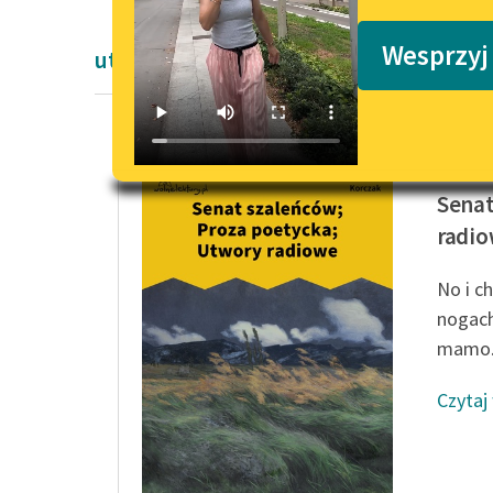
Podkasty o książkach
Wesprzyj
utworów pisanych prozą poetycką Dwu
Janusz 
Senat
radi
No i c
nogach
mamo.
Czytaj