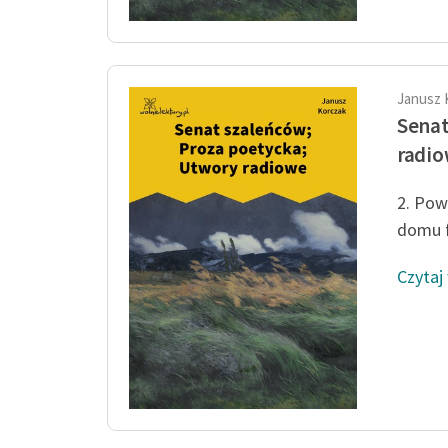
Janusz 
Senat
radi
2. Pow
domu f
Czytaj