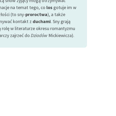
ą snów żyjący mogą otrzymywać
macje na temat tego, co
los
gotuje im w
łości (to sny-
proroctwa
), a także
mywać kontakt z
duchami
. Sny grają
ą rolę w literaturze okresu romantyzmu
arczy zajrzeć do
Dziadów
Mickiewicza).