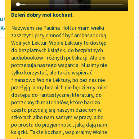
Katalog DAISY
Zgłoś brak utworu
Podkasty o książkach
Dzień dobry moi kochani.
utworów pisanych prozą poetycką Janusza
Aktualności
Narzędzia
Korczaka
Nazywam się Paulina Holtz i mam wielki
zaszczyt i przyjemność być ambasadorką
„Prokurator Alicja Horn”
Mapa Wolnych Lektur
Wolnych Lektur. Wolne Lektury to dostęp
do słuchania
do bezpłatnych książek, do bezpłatnych
Leśmianator
audiobooków i różnych publikacji. Ale oni
Janusz Korczak
Byliśmy częścią AI Impact
potrzebują naszego wsparcia. Musimy nie
Przewodnik dla piszących i
Senat szaleńców;
Lab
tylko korzystać, ale także wspierać
czytających
Proza poetycka;
finansowo Wolne Lektury, bo bez nas nie
Zapraszamy na spotkanie
Utwory radiowe
przeżyją, a my bez nich nie będziemy mieć
online z tłumaczkami
dostępu do fantastycznej literatury, do
literatury skandynawskiej
API
No i chłopak-pociecha
potrzebnych materiałów, które bardzo
Spotkanie z Katarzyną
OAI-PMH
wraca; śpieszy, słania
często przydają się naszym dzieciom w
Tunkiel w Oslo
szkołach albo nam samym w pracy, albo
się na nogach i woła
Widget Wolnych Lektur
po prostu do przyjemności, jaką dają nam
ostatkiem sił:
102. lata temu zmarł
książki. Także kochani, wspierajmy Wolne
Przypisy
„Skończyliśmy,
Joseph Conrad