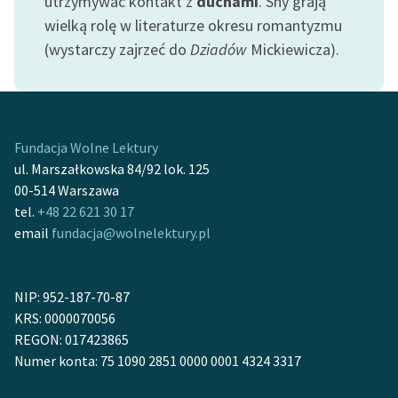
utrzymywać kontakt z
duchami
. Sny grają
wielką rolę w literaturze okresu romantyzmu
Zasady wykorzystania
(wystarczy zajrzeć do
Dziadów
Mickiewicza).
Wolnych Lektur
Logotypy
Materiały promocyjne
Fundacja Wolne Lektury
Polityka prywatności
ul. Marszałkowska 84/92 lok. 125
00-514 Warszawa
Regulamin biblioteki
tel.
+48 22 621 30 17
email
fundacja@wolnelektury.pl
Dane fundacji i
sprawozdania finansowe
Regulamin darowizn
NIP: 952-187-70-87
KRS: 0000070056
Informacja o treściach
REGON: 017423865
wrażliwych
Numer konta: 75 1090 2851 0000 0001 4324 3317
Deklaracja dostępności