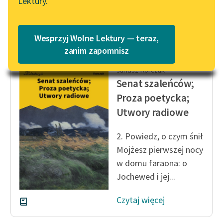
Lektury.
mamo...
Katalog
Blog
Czytaj więcej
Katalog w formacie PDF
Wesprzyj Wolne Lektury — teraz,
Lektury szkolne i klasyka
zanim zapomnisz
literatury do słuchania dla
Janusz Korczak
uczennic i uczniów z
Senat szaleńców;
niepełnosprawnościami
Proza poetycka;
E-kolekcja lektur
Utwory radiowe
szkolnych i literatury do
słuchania dla uczennic i
2. Powiedz, o czym śnił
uczniów z
Mojżesz pierwszej nocy
niepełnosprawnościami
w domu faraona: o
Feministyczne inspiracje.
Jochewed i jej...
Popularyzacja
skandynawskiej literatury
Czytaj więcej
feministycznej