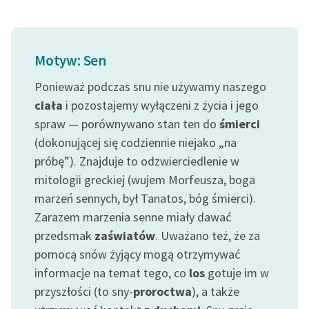
Ręce pełne poezji
Kolekcje edukacyjne
twórców przechodzących
Motyw: Sen
do domeny publicznej,
lektur szkolnych oraz
Ponieważ podczas snu nie używamy naszego
Starego Testamentu
ciała
i pozostajemy wyłączeni z życia i jego
spraw — porównywano stan ten do
śmierci
Odkurzamy bohaterów
(dokonującej się codziennie niejako „na
Szkoła Poezji Wolnych
próbę”). Znajduje to odzwierciedlenie w
Lektur
mitologii greckiej (wujem Morfeusza, boga
marzeń sennych, był Tanatos, bóg śmierci).
O nas
Zarazem marzenia senne miały dawać
Kontakt
przedsmak
zaświatów
. Uważano też, że za
pomocą snów żyjący mogą otrzymywać
O projekcie
informacje na temat tego, co
los
gotuje im w
Zespół
przyszłości (to sny-
proroctwa
), a także