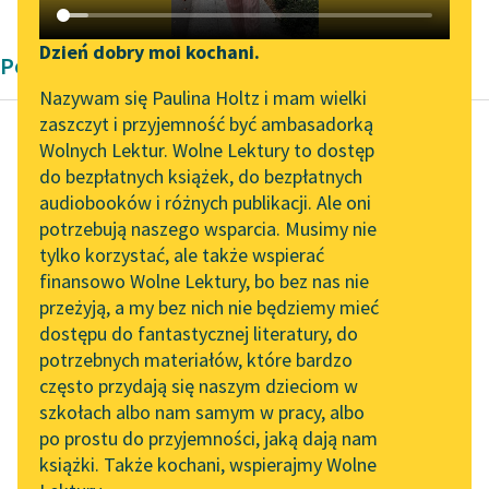
Katalog DAISY
Zgłoś brak utworu
Podkasty o książkach
Dzień dobry moi kochani.
Poemat
Aktualności
Narzędzia
Nazywam się Paulina Holtz i mam wielki
zaszczyt i przyjemność być ambasadorką
Zapraszamy na spotkanie
Mapa Wolnych Lektur
Wolnych Lektur. Wolne Lektury to dostęp
online z tłumaczkami
do bezpłatnych książek, do bezpłatnych
Adam Mickiewicz
Leśmianator
literatury skandynawskiej
audiobooków i różnych publikacji. Ale oni
Oleszkiewicz
potrzebują naszego wsparcia. Musimy nie
Przewodnik dla piszących i
Spotkanie z Katarzyną
tylko korzystać, ale także wspierać
czytających
„Ty nie śpisz, carze!
Tunkiel w Oslo
finansowo Wolne Lektury, bo bez nas nie
noc już wkoło głucha,
przeżyją, a my bez nich nie będziemy mieć
Wolne Lektury na 32.
Śpią już dworzanie — a
dostępu do fantastycznej literatury, do
Pol’and’Rock Festivalu
API
ty nie śpisz...
potrzebnych materiałów, które bardzo
„Kochanek Lady
OAI-PMH
często przydają się naszym dzieciom w
Czytaj więcej
Chatterley” do słuchania
szkołach albo nam samym w pracy, albo
Widget Wolnych Lektur
na Wolnych Lekturach
po prostu do przyjemności, jaką dają nam
książki. Także kochani, wspierajmy Wolne
Przypisy
Nowy audiobook –