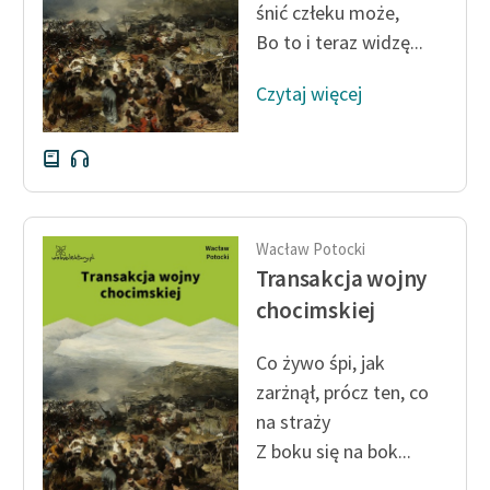
śnić człeku może,
Zespół
Bo to i teraz widzę...
Czytaj więcej
Zasady wykorzystania
Wolnych Lektur
Logotypy
Materiały promocyjne
Wacław Potocki
Polityka prywatności
Transakcja wojny
Regulamin biblioteki
chocimskiej
Dane fundacji i
Co żywo śpi, jak
sprawozdania finansowe
zarżnął, prócz ten, co
Regulamin darowizn
na straży
Z boku się na bok...
Informacja o treściach
wrażliwych