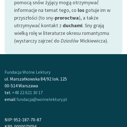
pomocą snów żyjący mogą otrzymywać
informacje na temat tego, co
los
gotuje im w
przyszłości (to sny-
proroctwa
), a także
utrzymywać kontakt z
duchami
. Sny grają
wielką rolę w literaturze okresu romantyzmu
(wystarczy zajrzeć do
Dziadów
Mickiewicza).
Fundacja Wolne Lektury
ul. Marszałkowska 84/92 lok. 125
00-514 Warszawa
tel.
+48 22 621 30 17
email
fundacja@wolnelektury.pl
NIP: 952-187-70-87
KRS: 0000070056