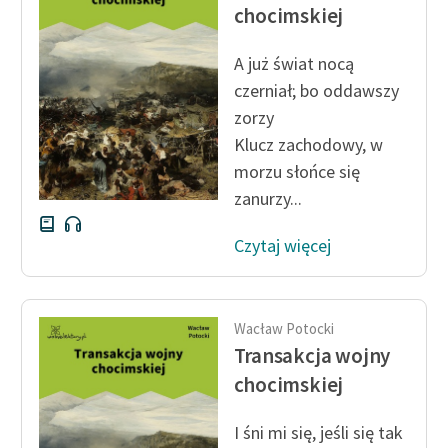
chocimskiej
feministycznej
Ręce pełne poezji
A już świat nocą
czerniał; bo oddawszy
Kolekcje edukacyjne
zorzy
twórców przechodzących
Klucz zachodowy, w
do domeny publicznej,
morzu słońce się
lektur szkolnych oraz
Starego Testamentu
zanurzy...
Odkurzamy bohaterów
Czytaj więcej
Szkoła Poezji Wolnych
Lektur
Wacław Potocki
O nas
Transakcja wojny
chocimskiej
Kontakt
O projekcie
I śni mi się, jeśli się tak