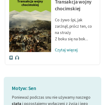
Transakcja wojny
Ręce pełne poezji
chocimskiej
Kolekcje edukacyjne
twórców przechodzących
Co żywo śpi, jak
do domeny publicznej,
zarżnął, prócz ten, co
lektur szkolnych oraz
na straży
Starego Testamentu
Z boku się na bok...
Odkurzamy bohaterów
Czytaj więcej
Szkoła Poezji Wolnych
Lektur
O nas
Kontakt
Motyw: Sen
O projekcie
Ponieważ podczas snu nie używamy naszego
Zespół
ciała
i pozostajemy wyłączeni z życia i jego