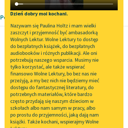
Katalog DAISY
Zgłoś brak utworu
Podkasty o książkach
Dzień dobry moi kochani.
Poemat Barok
Aktualności
Narzędzia
Nazywam się Paulina Holtz i mam wielki
zaszczyt i przyjemność być ambasadorką
„Prokurator Alicja Horn”
Mapa Wolnych Lektur
Wolnych Lektur. Wolne Lektury to dostęp
do słuchania
do bezpłatnych książek, do bezpłatnych
Wacław Potocki
Leśmianator
audiobooków i różnych publikacji. Ale oni
Transakcja wojny
Byliśmy częścią AI Impact
potrzebują naszego wsparcia. Musimy nie
Przewodnik dla piszących i
chocimskiej
Lab
tylko korzystać, ale także wspierać
czytających
finansowo Wolne Lektury, bo bez nas nie
Zapraszamy na spotkanie
A już świat nocą
przeżyją, a my bez nich nie będziemy mieć
online z tłumaczkami
czerniał; bo oddawszy
dostępu do fantastycznej literatury, do
literatury skandynawskiej
API
zorzy
potrzebnych materiałów, które bardzo
Klucz zachodowy, w
Spotkanie z Katarzyną
OAI-PMH
często przydają się naszym dzieciom w
Tunkiel w Oslo
morzu słońce się
szkołach albo nam samym w pracy, albo
Widget Wolnych Lektur
zanurzy...
po prostu do przyjemności, jaką dają nam
102. lata temu zmarł
książki. Także kochani, wspierajmy Wolne
Przypisy
Joseph Conrad
Czytaj więcej