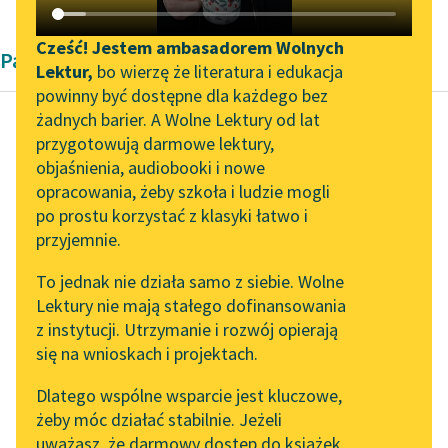
Katalog DAISY
Zgłoś brak utworu
Podkasty o książkach
Cześć! Jestem ambasadorem Wolnych
Pamiętnik Dwudziestolecie międzywojenne
Lektur,
bo wierzę że literatura i edukacja
Aktualności
Narzędzia
powinny być dostępne dla każdego bez
żadnych barier. A Wolne Lektury od lat
„Prokurator Alicja Horn”
Mapa Wolnych Lektur
przygotowują darmowe lektury,
do słuchania
Urke Nachalnik
objaśnienia, audiobooki i nowe
Leśmianator
Życiorys własny
opracowania, żeby szkoła i ludzie mogli
Byliśmy częścią AI Impact
Przewodnik dla piszących i
przestępcy
po prostu korzystać z klasyki łatwo i
Lab
czytających
przyjemnie.
Zapraszamy na spotkanie
Dla więźnia sny są
To jednak nie działa samo z siebie. Wolne
online z tłumaczkami
naprawdę balsamem w
Lektury nie mają stałego dofinansowania
literatury skandynawskiej
API
jego cierpieniu, bo
z instytucji. Utrzymanie i rozwój opierają
gdyby nie to, życie
Spotkanie z Katarzyną
OAI-PMH
się na wnioskach i projektach.
Tunkiel w Oslo
długie...
Widget Wolnych Lektur
Dlatego wspólne wsparcie jest kluczowe,
102. lata temu zmarł
żeby móc działać stabilnie. Jeżeli
Czytaj więcej
Przypisy
Joseph Conrad
uważasz, że darmowy dostęp do książek