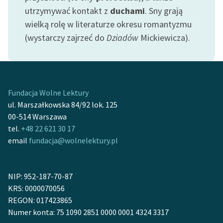
Ręce pełne poezji
utrzymywać kontakt z
duchami
. Sny grają
wielką rolę w literaturze okresu romantyzmu
Kolekcje edukacyjne
(wystarczy zajrzeć do
Dziadów
Mickiewicza).
twórców przechodzących
do domeny publicznej,
lektur szkolnych oraz
Starego Testamentu
Fundacja Wolne Lektury
Odkurzamy bohaterów
ul. Marszałkowska 84/92 lok. 125
Szkoła Poezji Wolnych
00-514 Warszawa
Lektur
tel.
+48 22 621 30 17
email
fundacja@wolnelektury.pl
O nas
Kontakt
NIP: 952-187-70-87
O projekcie
KRS: 0000070056
REGON: 017423865
Zespół
Numer konta: 75 1090 2851 0000 0001 4324 3317