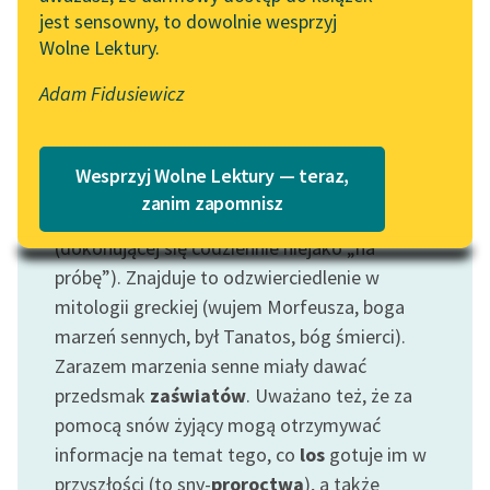
jest sensowny, to dowolnie wesprzyj
Katalog
Blog
Wolne Lektury.
Katalog w formacie PDF
Adam Fidusiewicz
Lektury szkolne i klasyka
Motyw: Sen
literatury do słuchania dla
Ponieważ podczas snu nie używamy naszego
uczennic i uczniów z
Wesprzyj Wolne Lektury — teraz,
niepełnosprawnościami
ciała
i pozostajemy wyłączeni z życia i jego
zanim zapomnisz
spraw — porównywano stan ten do
śmierci
E-kolekcja lektur
(dokonującej się codziennie niejako „na
szkolnych i literatury do
próbę”). Znajduje to odzwierciedlenie w
słuchania dla uczennic i
mitologii greckiej (wujem Morfeusza, boga
uczniów z
marzeń sennych, był Tanatos, bóg śmierci).
niepełnosprawnościami
Zarazem marzenia senne miały dawać
Feministyczne inspiracje.
przedsmak
zaświatów
. Uważano też, że za
Popularyzacja
pomocą snów żyjący mogą otrzymywać
skandynawskiej literatury
informacje na temat tego, co
los
gotuje im w
feministycznej
przyszłości (to sny-
proroctwa
), a także