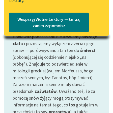
Lektury.
Katalog
Blog
Katalog w formacie PDF
Wesprzyj Wolne Lektury — teraz,
Lektury szkolne i klasyka
zanim zapomnisz
Motyw: Sen
literatury do słuchania dla
Ponieważ podczas snu nie używamy naszego
uczennic i uczniów z
niepełnosprawnościami
ciała
i pozostajemy wyłączeni z życia i jego
spraw — porównywano stan ten do
śmierci
E-kolekcja lektur
(dokonującej się codziennie niejako „na
szkolnych i literatury do
próbę”). Znajduje to odzwierciedlenie w
słuchania dla uczennic i
mitologii greckiej (wujem Morfeusza, boga
uczniów z
marzeń sennych, był Tanatos, bóg śmierci).
niepełnosprawnościami
Zarazem marzenia senne miały dawać
Feministyczne inspiracje.
przedsmak
zaświatów
. Uważano też, że za
Popularyzacja
pomocą snów żyjący mogą otrzymywać
skandynawskiej literatury
informacje na temat tego, co
los
gotuje im w
feministycznej
przyszłości (to sny-
proroctwa
), a także