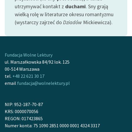
Ręce pełne poezji
utrzymywać kontakt z
duchami
. Sny grają
wielką rolę w literaturze okresu romantyzmu
Kolekcje edukacyjne
(wystarczy zajrzeć do
Dziadów
Mickiewicza).
twórców przechodzących
do domeny publicznej,
lektur szkolnych oraz
Starego Testamentu
Fundacja Wolne Lektury
Odkurzamy bohaterów
ul. Marszałkowska 84/92 lok. 125
Szkoła Poezji Wolnych
00-514 Warszawa
Lektur
tel.
+48 22 621 30 17
email
fundacja@wolnelektury.pl
O nas
Kontakt
NIP: 952-187-70-87
O projekcie
KRS: 0000070056
REGON: 017423865
Zespół
Numer konta: 75 1090 2851 0000 0001 4324 3317