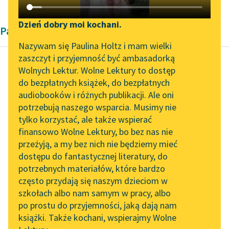
Katalog DAISY
Zgłoś brak utworu
Podkasty o książkach
Dzień dobry moi kochani.
Pamiętnik Haliny Krahelskiej
Aktualności
Narzędzia
Nazywam się Paulina Holtz i mam wielki
zaszczyt i przyjemność być ambasadorką
„Prokurator Alicja Horn”
Mapa Wolnych Lektur
Wolnych Lektur. Wolne Lektury to dostęp
do słuchania
do bezpłatnych książek, do bezpłatnych
Halina Krahelska
Leśmianator
audiobooków i różnych publikacji. Ale oni
Oświęcim.
Byliśmy częścią AI Impact
potrzebują naszego wsparcia. Musimy nie
Przewodnik dla piszących i
Pamiętnik więźnia
Lab
tylko korzystać, ale także wspierać
czytających
finansowo Wolne Lektury, bo bez nas nie
Zapraszamy na spotkanie
Powracam jeszcze do
przeżyją, a my bez nich nie będziemy mieć
online z tłumaczkami
spania, gdyż w nocy
dostępu do fantastycznej literatury, do
literatury skandynawskiej
API
tają się różne udręki.
potrzebnych materiałów, które bardzo
To nie dotyczy już...
Spotkanie z Katarzyną
OAI-PMH
często przydają się naszym dzieciom w
Tunkiel w Oslo
szkołach albo nam samym w pracy, albo
Widget Wolnych Lektur
Czytaj więcej
po prostu do przyjemności, jaką dają nam
102. lata temu zmarł
książki. Także kochani, wspierajmy Wolne
Przypisy
Joseph Conrad