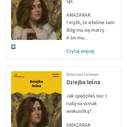
Śpi.
Zespół
AMAZARAK
I myśli, że właśnie sam
Zasady wykorzystania
Bóg mu się marzy
Wolnych Lektur
A śni mu...
Logotypy
Czytaj więcej
Materiały promocyjne
Polityka prywatności
Bolesław Leśmian
Regulamin biblioteki
Dziejba leśna
Dane fundacji i
Jak spędziłeś noc z
sprawozdania finansowe
rudą na wznak
Regulamin darowizn
wiekuistką?…
Informacja o treściach
AMAZARAK
wrażliwych