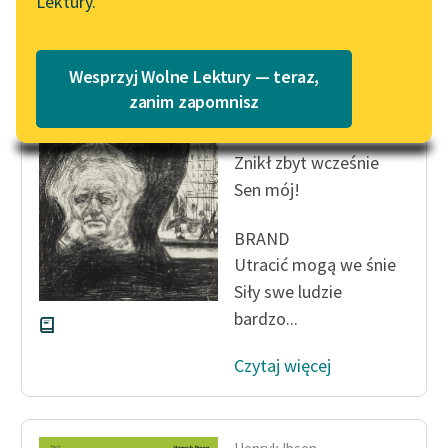
Lektury.
„Marzenie o Oriencie”
Katalog
Sophie Elkan
Katalog w formacie PDF
Henryk Ibsen
Blog
Wesprzyj Wolne Lektury — teraz,
Brand
zanim zapomnisz
AGNIESZKA
Lektury szkolne i klasyka
Znikł zbyt wcześnie
literatury do słuchania dla
Sen mój!
uczennic i uczniów z
niepełnosprawnościami
BRAND
E-kolekcja lektur
Utracić mogą we śnie
szkolnych i literatury do
Siły swe ludzie
słuchania dla uczennic i
bardzo...
uczniów z
niepełnosprawnościami
Czytaj więcej
Feministyczne inspiracje.
Popularyzacja
skandynawskiej literatury