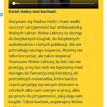
Katalog DAISY
Zgłoś brak utworu
Podkasty o książkach
Dzień dobry moi kochani.
Dramat wierszowany Modernizm
Aktualności
Narzędzia
Nazywam się Paulina Holtz i mam wielki
zaszczyt i przyjemność być ambasadorką
Zapraszamy na spotkanie
Mapa Wolnych Lektur
Wolnych Lektur. Wolne Lektury to dostęp
online z tłumaczkami
do bezpłatnych książek, do bezpłatnych
Henryk Ibsen
Leśmianator
literatury skandynawskiej
audiobooków i różnych publikacji. Ale oni
Brand
potrzebują naszego wsparcia. Musimy nie
Przewodnik dla piszących i
Spotkanie z Katarzyną
tylko korzystać, ale także wspierać
czytających
Brand, tej nocy w ten
Tunkiel w Oslo
finansowo Wolne Lektury, bo bez nas nie
mróz krzepki
przeżyją, a my bez nich nie będziemy mieć
Wolne Lektury na 32.
Przyszło do mnie z
dostępu do fantastycznej literatury, do
Pol’and’Rock Festivalu
API
swej izdebki,
potrzebnych materiałów, które bardzo
Przyszło świeże...
„Kochanek Lady
OAI-PMH
często przydają się naszym dzieciom w
Chatterley” do słuchania
szkołach albo nam samym w pracy, albo
Widget Wolnych Lektur
Czytaj więcej
na Wolnych Lekturach
po prostu do przyjemności, jaką dają nam
książki. Także kochani, wspierajmy Wolne
Przypisy
Nowy audiobook –