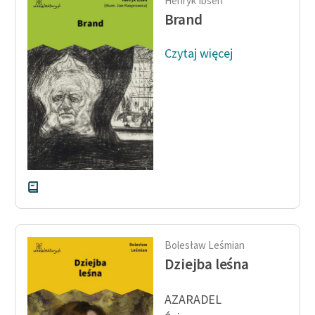
Henryk Ibsen
feministycznej
Brand
Ręce pełne poezji
Czytaj więcej
Kolekcje edukacyjne
twórców przechodzących
do domeny publicznej,
lektur szkolnych oraz
Starego Testamentu
Odkurzamy bohaterów
Szkoła Poezji Wolnych
Lektur
O nas
Bolesław Leśmian
Dziejba leśna
Kontakt
AZARADEL
O projekcie