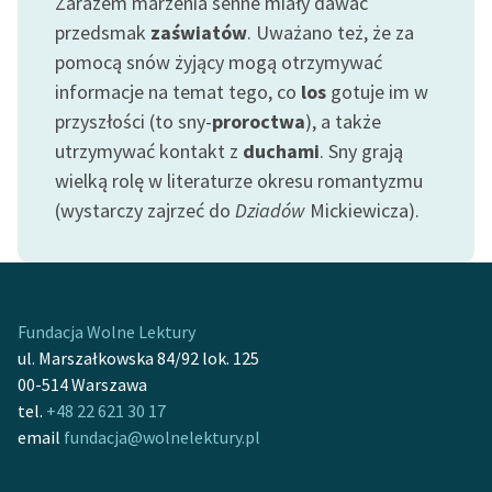
Zarazem marzenia senne miały dawać
przedsmak
zaświatów
. Uważano też, że za
pomocą snów żyjący mogą otrzymywać
informacje na temat tego, co
los
gotuje im w
przyszłości (to sny-
proroctwa
), a także
utrzymywać kontakt z
duchami
. Sny grają
wielką rolę w literaturze okresu romantyzmu
(wystarczy zajrzeć do
Dziadów
Mickiewicza).
Fundacja Wolne Lektury
ul. Marszałkowska 84/92 lok. 125
00-514 Warszawa
tel.
+48 22 621 30 17
email
fundacja@wolnelektury.pl