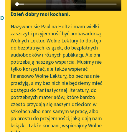
Katalog DAISY
Zgłoś brak utworu
Podkasty o książkach
Dzień dobry moi kochani.
Dramat wierszowany Henryka Ibsena
Aktualności
Narzędzia
Nazywam się Paulina Holtz i mam wielki
zaszczyt i przyjemność być ambasadorką
„Prokurator Alicja Horn”
Mapa Wolnych Lektur
Wolnych Lektur. Wolne Lektury to dostęp
do słuchania
do bezpłatnych książek, do bezpłatnych
Henryk Ibsen
Leśmianator
audiobooków i różnych publikacji. Ale oni
Brand
Byliśmy częścią AI Impact
potrzebują naszego wsparcia. Musimy nie
Przewodnik dla piszących i
Lab
tylko korzystać, ale także wspierać
czytających
Brand, tej nocy w ten
finansowo Wolne Lektury, bo bez nas nie
Zapraszamy na spotkanie
mróz krzepki
przeżyją, a my bez nich nie będziemy mieć
online z tłumaczkami
Przyszło do mnie z
dostępu do fantastycznej literatury, do
literatury skandynawskiej
API
swej izdebki,
potrzebnych materiałów, które bardzo
Przyszło świeże...
Spotkanie z Katarzyną
OAI-PMH
często przydają się naszym dzieciom w
Tunkiel w Oslo
szkołach albo nam samym w pracy, albo
Widget Wolnych Lektur
Czytaj więcej
po prostu do przyjemności, jaką dają nam
102. lata temu zmarł
książki. Także kochani, wspierajmy Wolne
Przypisy
Joseph Conrad