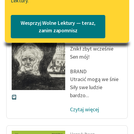
Lektury.
Katalog
Blog
Katalog w formacie PDF
Henryk Ibsen
Wesprzyj Wolne Lektury — teraz,
Brand
Lektury szkolne i klasyka
zanim zapomnisz
literatury do słuchania dla
AGNIESZKA
uczennic i uczniów z
Znikł zbyt wcześnie
niepełnosprawnościami
Sen mój!
E-kolekcja lektur
szkolnych i literatury do
BRAND
słuchania dla uczennic i
Utracić mogą we śnie
uczniów z
Siły swe ludzie
niepełnosprawnościami
bardzo...
Feministyczne inspiracje.
Czytaj więcej
Popularyzacja
skandynawskiej literatury
feministycznej