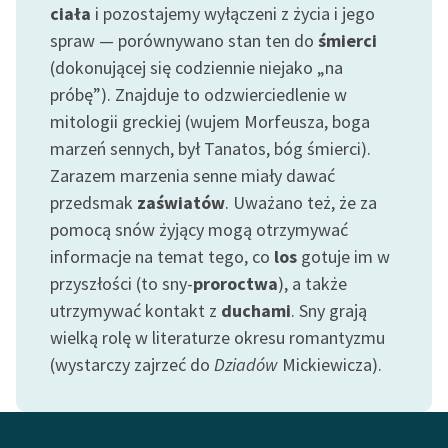
ciała
i pozostajemy wyłączeni z życia i jego
spraw — porównywano stan ten do
śmierci
Zasady wykorzystania
Wolnych Lektur
(dokonującej się codziennie niejako „na
próbę”). Znajduje to odzwierciedlenie w
Logotypy
mitologii greckiej (wujem Morfeusza, boga
Materiały promocyjne
marzeń sennych, był Tanatos, bóg śmierci).
Zarazem marzenia senne miały dawać
Polityka prywatności
przedsmak
zaświatów
. Uważano też, że za
Regulamin biblioteki
pomocą snów żyjący mogą otrzymywać
informacje na temat tego, co
los
gotuje im w
Dane fundacji i
przyszłości (to sny-
proroctwa
), a także
sprawozdania finansowe
utrzymywać kontakt z
duchami
. Sny grają
Regulamin darowizn
wielką rolę w literaturze okresu romantyzmu
(wystarczy zajrzeć do
Dziadów
Mickiewicza).
Informacja o treściach
wrażliwych
Deklaracja dostępności