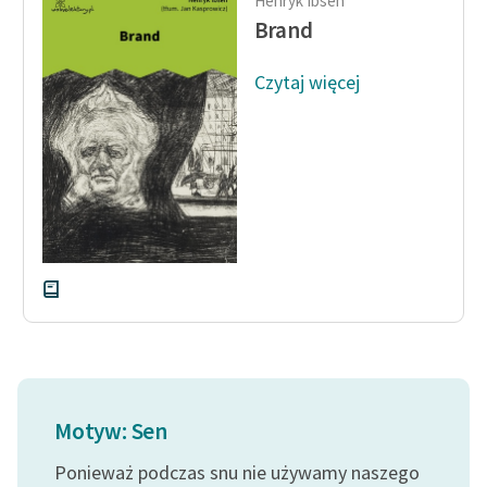
Henryk Ibsen
Ręce pełne poezji
Brand
Kolekcje edukacyjne
Czytaj więcej
twórców przechodzących
do domeny publicznej,
lektur szkolnych oraz
Starego Testamentu
Odkurzamy bohaterów
Szkoła Poezji Wolnych
Lektur
O nas
Kontakt
O projekcie
Motyw: Sen
Zespół
Ponieważ podczas snu nie używamy naszego