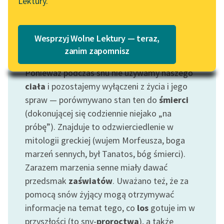
Lektury.
Katalog
Blog
Katalog w formacie PDF
Wesprzyj Wolne Lektury — teraz,
Lektury szkolne i klasyka
zanim zapomnisz
Motyw: Sen
literatury do słuchania dla
Ponieważ podczas snu nie używamy naszego
uczennic i uczniów z
niepełnosprawnościami
ciała
i pozostajemy wyłączeni z życia i jego
spraw — porównywano stan ten do
śmierci
E-kolekcja lektur
(dokonującej się codziennie niejako „na
szkolnych i literatury do
próbę”). Znajduje to odzwierciedlenie w
słuchania dla uczennic i
mitologii greckiej (wujem Morfeusza, boga
uczniów z
marzeń sennych, był Tanatos, bóg śmierci).
niepełnosprawnościami
Zarazem marzenia senne miały dawać
Feministyczne inspiracje.
przedsmak
zaświatów
. Uważano też, że za
Popularyzacja
pomocą snów żyjący mogą otrzymywać
skandynawskiej literatury
informacje na temat tego, co
los
gotuje im w
feministycznej
przyszłości (to sny-
proroctwa
), a także