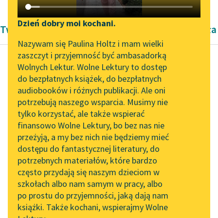
Katalog DAISY
Zgłoś brak utworu
Podkasty o książkach
Dzień dobry moi kochani.
Twórczość okresu współczesności Pawła Kozioła
Aktualności
Narzędzia
Nazywam się Paulina Holtz i mam wielki
zaszczyt i przyjemność być ambasadorką
„Prokurator Alicja Horn”
Mapa Wolnych Lektur
Wolnych Lektur. Wolne Lektury to dostęp
do słuchania
do bezpłatnych książek, do bezpłatnych
Paweł Kozioł
Leśmianator
audiobooków i różnych publikacji. Ale oni
Drzwi
Byliśmy częścią AI Impact
potrzebują naszego wsparcia. Musimy nie
Przewodnik dla piszących i
Lab
tylko korzystać, ale także wspierać
czytających
znów
finansowo Wolne Lektury, bo bez nas nie
Zapraszamy na spotkanie
sen znów na drugą
przeżyją, a my bez nich nie będziemy mieć
online z tłumaczkami
stronę snu wciąż śpi
dostępu do fantastycznej literatury, do
literatury skandynawskiej
API
język i tylko to co go...
potrzebnych materiałów, które bardzo
Spotkanie z Katarzyną
OAI-PMH
często przydają się naszym dzieciom w
Czytaj więcej
Tunkiel w Oslo
szkołach albo nam samym w pracy, albo
Widget Wolnych Lektur
po prostu do przyjemności, jaką dają nam
102. lata temu zmarł
książki. Także kochani, wspierajmy Wolne
Przypisy
Joseph Conrad