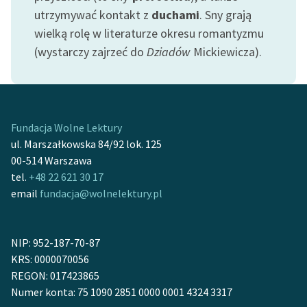
Ręce pełne poezji
utrzymywać kontakt z
duchami
. Sny grają
wielką rolę w literaturze okresu romantyzmu
Kolekcje edukacyjne
(wystarczy zajrzeć do
Dziadów
Mickiewicza).
twórców przechodzących
do domeny publicznej,
lektur szkolnych oraz
Starego Testamentu
Fundacja Wolne Lektury
Odkurzamy bohaterów
ul. Marszałkowska 84/92 lok. 125
Szkoła Poezji Wolnych
00-514 Warszawa
Lektur
tel.
+48 22 621 30 17
email
fundacja@wolnelektury.pl
O nas
Kontakt
NIP: 952-187-70-87
O projekcie
KRS: 0000070056
REGON: 017423865
Zespół
Numer konta: 75 1090 2851 0000 0001 4324 3317