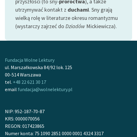
przyszłości (to sny-
proroctwa
), a także
utrzymywać kontakt z
duchami
. Sny grają
wielką rolę w literaturze okresu romantyzmu
(wystarczy zajrzeć do
Dziadów
Mickiewicza).
Fundacja Wolne Lektury
ul. Marszałkowska 84/92 lok. 125
00-514 Warszawa
tel.
+48 22 621 30 17
email
fundacja@wolnelektury.pl
NIP: 952-187-70-87
KRS: 0000070056
REGON: 017423865
Numer konta: 75 1090 2851 0000 0001 4324 3317