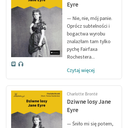
Ręce pełne poezji
Eyre
Kolekcje edukacyjne
— Nie, nie, mój panie.
twórców przechodzących
Oprócz subtelności i
do domeny publicznej,
bogactwa wyrobu
lektur szkolnych oraz
znalazłam tam tylko
Starego Testamentu
pychę Fairfaxa
Odkurzamy bohaterów
Rochestera...
Szkoła Poezji Wolnych
Czytaj więcej
Lektur
O nas
Charlotte Brontë
Kontakt
Dziwne losy Jane
O projekcie
Eyre
Zespół
— Śniło mi się potem,