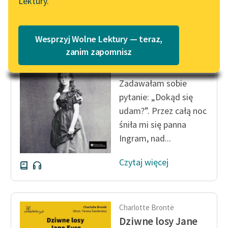
Lektury.
Katalog
Blog
Katalog w formacie PDF
Charlotte Brontë
Wesprzyj Wolne Lektury — teraz,
Dziwne losy Jane
Lektury szkolne i klasyka
zanim zapomnisz
Eyre
literatury do słuchania dla
uczennic i uczniów z
Zadawałam sobie
niepełnosprawnościami
pytanie: „Dokąd się
E-kolekcja lektur
udam?”. Przez całą noc
szkolnych i literatury do
śniła mi się panna
słuchania dla uczennic i
Ingram, nad...
uczniów z
niepełnosprawnościami
Czytaj więcej
Feministyczne inspiracje.
Popularyzacja
skandynawskiej literatury
Charlotte Brontë
feministycznej
Dziwne losy Jane