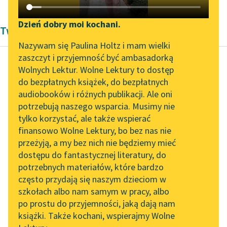
Katalog DAISY
Zgłoś brak utworu
Podkasty o książkach
Dzień dobry moi kochani.
Twórczość Romantyzm Charlotte Brontë
Aktualności
Narzędzia
Nazywam się Paulina Holtz i mam wielki
zaszczyt i przyjemność być ambasadorką
„Prokurator Alicja Horn”
Mapa Wolnych Lektur
Wolnych Lektur. Wolne Lektury to dostęp
do słuchania
do bezpłatnych książek, do bezpłatnych
Charlotte Brontë
Leśmianator
audiobooków i różnych publikacji. Ale oni
Dziwne losy Jane
Byliśmy częścią AI Impact
potrzebują naszego wsparcia. Musimy nie
Przewodnik dla piszących i
Eyre
Lab
tylko korzystać, ale także wspierać
czytających
finansowo Wolne Lektury, bo bez nas nie
Zapraszamy na spotkanie
Przeczucia, sympatie i
przeżyją, a my bez nich nie będziemy mieć
online z tłumaczkami
znaki są to trzy dziwne
dostępu do fantastycznej literatury, do
literatury skandynawskiej
API
zjawiska, które razem
potrzebnych materiałów, które bardzo
tworzą tajemnicę, do
Spotkanie z Katarzyną
OAI-PMH
często przydają się naszym dzieciom w
Tunkiel w Oslo
której...
szkołach albo nam samym w pracy, albo
Widget Wolnych Lektur
po prostu do przyjemności, jaką dają nam
102. lata temu zmarł
Czytaj więcej
książki. Także kochani, wspierajmy Wolne
Przypisy
Joseph Conrad