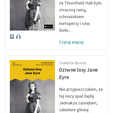
że Thornfield Hall było
straszną ruiną,
Zasady wykorzystania
schroniskiem
Wolnych Lektur
nietoperzy i sów.
Logotypy
Śniło...
Materiały promocyjne
Czytaj więcej
Polityka prywatności
Regulamin biblioteki
Charlotte Brontë
Dane fundacji i
Dziwne losy Jane
sprawozdania finansowe
Eyre
Regulamin darowizn
Nie przypuszczałam, że
Informacja o treściach
tej nocy spać będę.
wrażliwych
Jednakże zasnęłam,
zaledwie głowę
Deklaracja dostępności