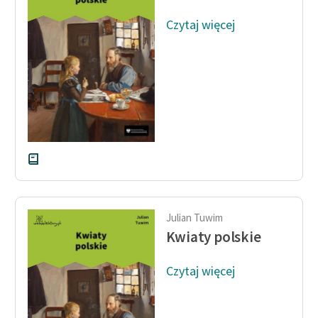
Ręce pełne poezji
Czytaj więcej
Kolekcje edukacyjne
twórców przechodzących
do domeny publicznej,
lektur szkolnych oraz
Starego Testamentu
Odkurzamy bohaterów
Szkoła Poezji Wolnych
Lektur
O nas
Julian Tuwim
Kwiaty polskie
Kontakt
O projekcie
Czytaj więcej
Zespół