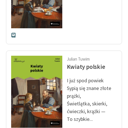
Zasady wykorzystania
Wolnych Lektur
Logotypy
Materiały promocyjne
Polityka prywatności
Julian Tuwim
Regulamin biblioteki
Kwiaty polskie
Dane fundacji i
I już spod powiek
sprawozdania finansowe
Sypią się znane złote
Regulamin darowizn
prążki,
Świetlątka, skierki,
Informacja o treściach
ćwieczki, krążki —
wrażliwych
To szybkie...
Deklaracja dostępności