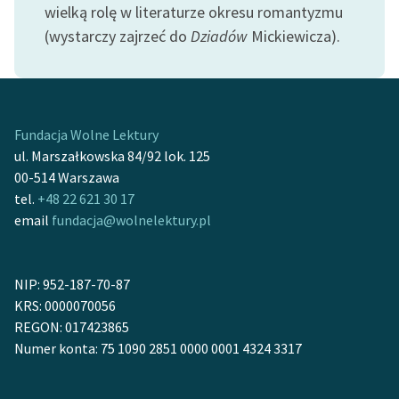
wielką rolę w literaturze okresu romantyzmu
(wystarczy zajrzeć do
Dziadów
Mickiewicza).
Fundacja Wolne Lektury
ul. Marszałkowska 84/92 lok. 125
00-514 Warszawa
tel.
+48 22 621 30 17
email
fundacja@wolnelektury.pl
NIP: 952-187-70-87
KRS: 0000070056
REGON: 017423865
Numer konta: 75 1090 2851 0000 0001 4324 3317