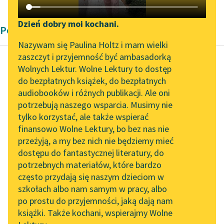
Katalog DAISY
Zgłoś brak utworu
Podkasty o książkach
Dzień dobry moi kochani.
Poemat dygresyjny Juliana Tuwima
Aktualności
Narzędzia
Nazywam się Paulina Holtz i mam wielki
zaszczyt i przyjemność być ambasadorką
„Prokurator Alicja Horn”
Mapa Wolnych Lektur
Wolnych Lektur. Wolne Lektury to dostęp
do słuchania
do bezpłatnych książek, do bezpłatnych
Julian Tuwim
Leśmianator
audiobooków i różnych publikacji. Ale oni
Kwiaty polskie
Byliśmy częścią AI Impact
potrzebują naszego wsparcia. Musimy nie
Przewodnik dla piszących i
Lab
tylko korzystać, ale także wspierać
czytających
…Bo ja pamiętam
finansowo Wolne Lektury, bo bez nas nie
Zapraszamy na spotkanie
Grzmot Majowy
przeżyją, a my bez nich nie będziemy mieć
online z tłumaczkami
I ogień wiary mojej
dostępu do fantastycznej literatury, do
literatury skandynawskiej
API
młodej,
potrzebnych materiałów, które bardzo
Że się w tej Polsce...
Spotkanie z Katarzyną
OAI-PMH
często przydają się naszym dzieciom w
Tunkiel w Oslo
szkołach albo nam samym w pracy, albo
Widget Wolnych Lektur
Czytaj więcej
po prostu do przyjemności, jaką dają nam
102. lata temu zmarł
książki. Także kochani, wspierajmy Wolne
Przypisy
Joseph Conrad