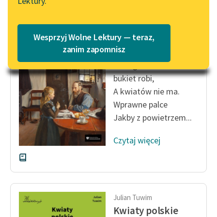
Lektury.
Katalog
Blog
Katalog w formacie PDF
Julian Tuwim
Wesprzyj Wolne Lektury — teraz,
Kwiaty polskie
Lektury szkolne i klasyka
zanim zapomnisz
literatury do słuchania dla
W wagonie sen: że
uczennic i uczniów z
bukiet robi,
niepełnosprawnościami
A kwiatów nie ma.
E-kolekcja lektur
Wprawne palce
szkolnych i literatury do
Jakby z powietrzem...
słuchania dla uczennic i
uczniów z
Czytaj więcej
niepełnosprawnościami
Feministyczne inspiracje.
Popularyzacja
skandynawskiej literatury
Julian Tuwim
feministycznej
Kwiaty polskie