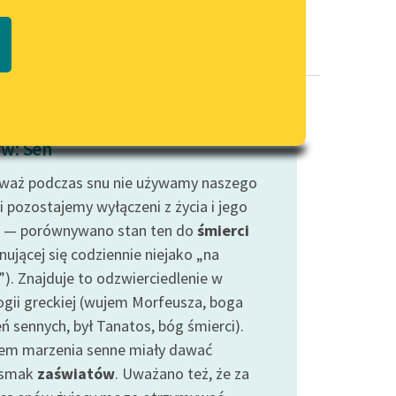
Regulamin biblioteki
macie PDF
Dane fundacji i sprawozdania
finansowe
Regulamin darowizn
Informacja o treściach
w: Sen
wrażliwych
waż podczas snu nie używamy naszego
Deklaracja dostępności
i pozostajemy wyłączeni z życia i jego
 — porównywano stan ten do
śmierci
nującej się codziennie niejako „na
”). Znajduje to odzwierciedlenie w
ogii greckiej (wujem Morfeusza, boga
ń sennych, był Tanatos, bóg śmierci).
em marzenia senne miały dawać
dsmak
zaświatów
. Uważano też, że za