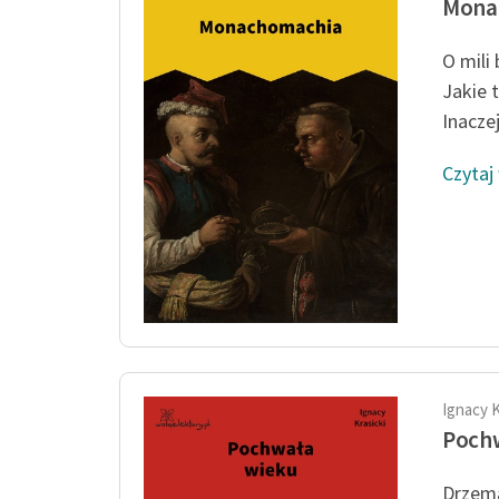
Mona
O mili 
Jakie 
Inaczej
Czytaj
Ignacy K
Poch
Drzema