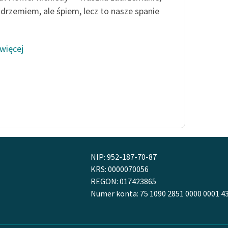
 drzemiem, ale śpiem, lecz to nasze spanie
 więcej
NIP: 952-187-70-87
KRS: 0000070056
REGON: 017423865
Numer konta: 75 1090 2851 0000 0001 4