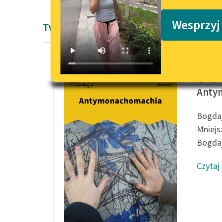
Podkasty o książkach
Wesprzyj
Twórczość Oświecenie Ignacy Krasicki
Ignacy K
Anty
Bogdaj
Mniejs
Bogdaj
Czytaj