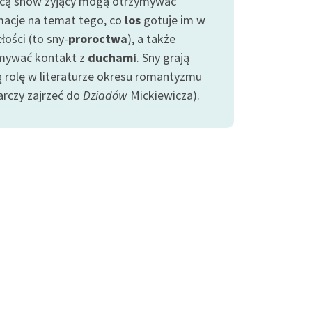
ą snów żyjący mogą otrzymywać
macje na temat tego, co
los
gotuje im w
łości (to sny-
proroctwa
), a także
mywać kontakt z
duchami
. Sny grają
ą rolę w literaturze okresu romantyzmu
arczy zajrzeć do
Dziadów
Mickiewicza).