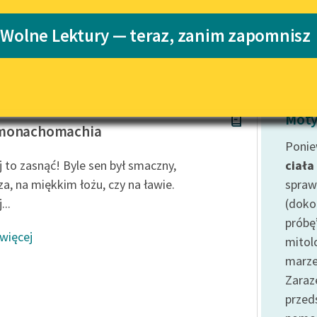
Katalog
Blog
 Wolne Lektury — teraz, zanim zapomnisz
Katalog w for
Lektury szkolne i klasyka
literatury do słuchania dla
uczennic i uczniów z
rasicki
niepełnosprawnościami
Moty
monachomachia
E-kolekcja lektur szkolnych i
Ponie
literatury do słuchania dla
 to zasnąć! Byle sen był smaczny,
ciała
uczennic i uczniów z
za, na miękkim łożu, czy na ławie.
spraw
niepełnosprawnościami
...
(doko
Feministyczne inspiracje.
próbę
Popularyzacja skandynawskiej
 więcej
literatury feministycznej
mitol
marze
Ręce pełne poezji
Zaraz
Kolekcje edukacyjne twórców
prze
przechodzących do domeny