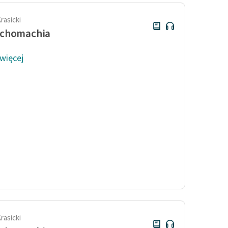
rasicki
chomachia
 więcej
rasicki