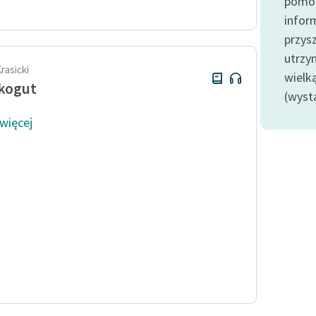
pomoc
publicznej, lektur szkolnych
oraz Starego Testamentu
infor
przysz
Odkurzamy bohaterów
utrzy
Szkoła Poezji Wolnych Lektur
rasicki
wielk
 kogut
(wyst
 więcej