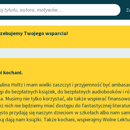
Z
rzebujemy Twojego wsparcia!
Aktualności
Narzędzia
e Lektury
Spotkanie z Katarzyną Tunkiel
Mapa Wolnych 
w Oslo
irmami
Leśmianator
Wolne Lektury na 32.
ewsletter
Przewodnik dla
Pol’and’Rock Festivalu
i kochani.
czytających
„Kochanek Lady Chatterley”
lina Holtz i mam wielki zaszczyt i przyjemność być ambasa
do słuchania na Wolnych
p do bezpłatnych książek, do bezpłatnych audiobooków i różn
Lekturach
API
. Musimy nie tylko korzystać, ale także wspierać finansowo
ce redakcyjne
Nowy audiobook – „Marzenie
OAI-PMH
ez nich nie będziemy mieć dostępu do fantastycznej literatu
o Oriencie” Sophie Elkan
ęsto przydają się naszym dzieciom w szkołach albo nam sam
Widget Wolnyc
Kolekcja Nadwyraz.com x
ką dają nam książki. Także kochani, wspierajmy Wolne Lektu
oru
 Krasicki
✖
Oświecenie
✖
Wolne Lektury – idealna na
Przypisy
lato