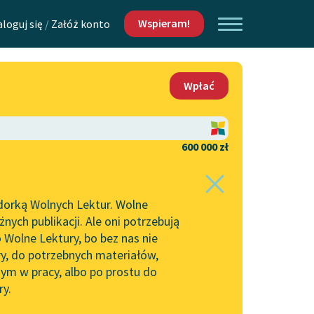
Wspieram!
aloguj się
/
Załóż konto
O nas
Wpłać
Lektur
Kontakt
O projekcie
600 000 zł
 piszących i
Zespół
dorką Wolnych Lektur. Wolne
Zasady wykorzystania
ych publikacji. Ale oni potrzebują
Wolnych Lektur
 Wolne Lektury, bo bez nas nie
Logotypy
ry, do potrzebnych materiałów,
ym w pracy, albo po prostu do
h Lektur
Materiały promocyjne
ry.
Polityka prywatności