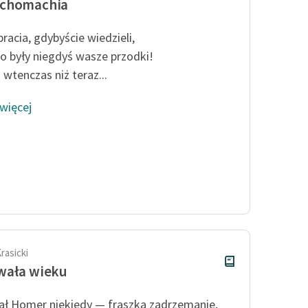
chomachia
bracia, gdybyście wiedzieli,
to były niegdyś wasze przodki!
 wtenczas niż teraz...
 więcej
rasicki
wała wieku
ł Homer niekiedy — fraszka zadrzemanie,