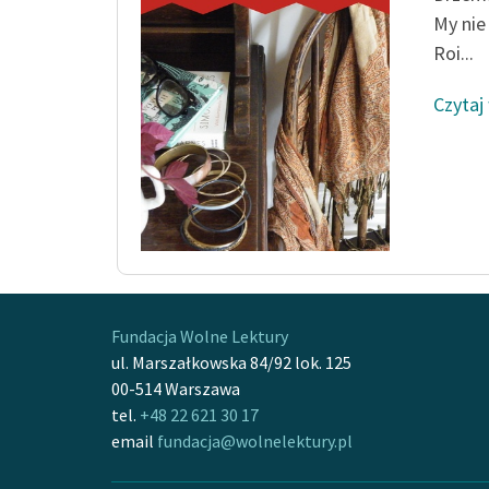
My nie
Roi...
Czytaj
Fundacja Wolne Lektury
ul. Marszałkowska 84/92 lok. 125
00-514 Warszawa
tel.
+48 22 621 30 17
email
fundacja@wolnelektury.pl