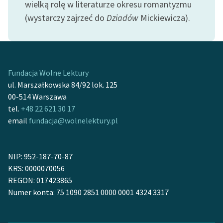
wielką rolę w literaturze okresu romantyzmu
(wystarczy zajrzeć do
Dziadów
Mickiewicza).
Zasady wykorzystania
Wolnych Lektur
Logotypy
Materiały promocyjne
Fundacja Wolne Lektury
ul. Marszałkowska 84/92 lok. 125
Polityka prywatności
00-514 Warszawa
tel.
+48 22 621 30 17
Regulamin biblioteki
email
fundacja@wolnelektury.pl
Dane fundacji i
sprawozdania finansowe
NIP: 952-187-70-87
Regulamin darowizn
KRS: 0000070056
REGON: 017423865
Informacja o treściach
Numer konta: 75 1090 2851 0000 0001 4324 3317
wrażliwych
Deklaracja dostępności