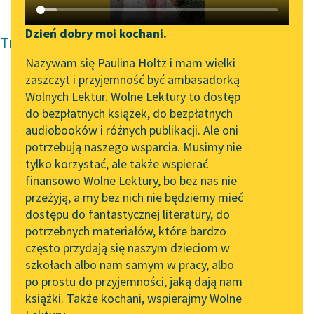
Katalog DAISY
Zgłoś brak utworu
Podkasty o książkach
Dzień dobry moi kochani.
Tragedia Gerharta Hauptmanna
Aktualności
Narzędzia
Nazywam się Paulina Holtz i mam wielki
zaszczyt i przyjemność być ambasadorką
„Prokurator Alicja Horn”
Mapa Wolnych Lektur
Wolnych Lektur. Wolne Lektury to dostęp
do słuchania
do bezpłatnych książek, do bezpłatnych
Gerhart Hauptmann
Leśmianator
audiobooków i różnych publikacji. Ale oni
Biedny Henryk
Byliśmy częścią AI Impact
potrzebują naszego wsparcia. Musimy nie
Przewodnik dla piszących i
Lab
tylko korzystać, ale także wspierać
czytających
Wasza miłość
finansowo Wolne Lektury, bo bez nas nie
Zapraszamy na spotkanie
niedobrze spali tej
przeżyją, a my bez nich nie będziemy mieć
online z tłumaczkami
nocy?
dostępu do fantastycznej literatury, do
literatury skandynawskiej
API
potrzebnych materiałów, które bardzo
Henryk
Spotkanie z Katarzyną
OAI-PMH
często przydają się naszym dzieciom w
Przytułkiem
Tunkiel w Oslo
szkołach albo nam samym w pracy, albo
Widget Wolnych Lektur
jest sen, a gorze tym,
po prostu do przyjemności, jaką dają nam
102. lata temu zmarł
co bez...
książki. Także kochani, wspierajmy Wolne
Przypisy
Joseph Conrad