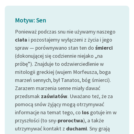
Ręce pełne poezji
Kolekcje edukacyjne
Motyw: Sen
twórców przechodzących
do domeny publicznej,
Ponieważ podczas snu nie używamy naszego
lektur szkolnych oraz
ciała
i pozostajemy wyłączeni z życia i jego
Starego Testamentu
spraw — porównywano stan ten do
śmierci
(dokonującej się codziennie niejako „na
Odkurzamy bohaterów
próbę”). Znajduje to odzwierciedlenie w
Szkoła Poezji Wolnych
mitologii greckiej (wujem Morfeusza, boga
Lektur
marzeń sennych, był Tanatos, bóg śmierci).
O nas
Zarazem marzenia senne miały dawać
przedsmak
zaświatów
. Uważano też, że za
Kontakt
pomocą snów żyjący mogą otrzymywać
informacje na temat tego, co
los
gotuje im w
O projekcie
przyszłości (to sny-
proroctwa
), a także
Zespół
utrzymywać kontakt z
duchami
. Sny grają