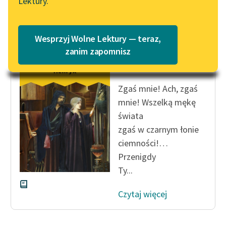
Lektury.
Czytaj więcej
Katalog
Blog
Katalog w formacie PDF
Wesprzyj Wolne Lektury — teraz,
Lektury szkolne i klasyka
zanim zapomnisz
Gerhart Hauptmann
literatury do słuchania dla
Biedny Henryk
uczennic i uczniów z
niepełnosprawnościami
Zgaś mnie! Ach, zgaś
mnie! Wszelką mękę
E-kolekcja lektur
świata
szkolnych i literatury do
zgaś w czarnym łonie
słuchania dla uczennic i
ciemności!…
uczniów z
niepełnosprawnościami
Przenigdy
Ty...
Feministyczne inspiracje.
Popularyzacja
Czytaj więcej
skandynawskiej literatury
feministycznej