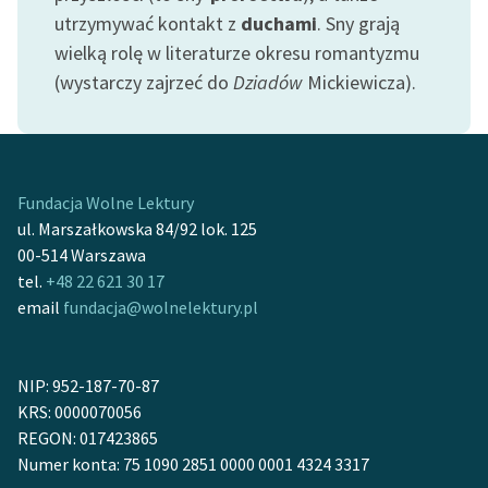
feministycznej
utrzymywać kontakt z
duchami
. Sny grają
wielką rolę w literaturze okresu romantyzmu
Ręce pełne poezji
(wystarczy zajrzeć do
Dziadów
Mickiewicza).
Kolekcje edukacyjne
twórców przechodzących
do domeny publicznej,
lektur szkolnych oraz
Fundacja Wolne Lektury
Starego Testamentu
ul. Marszałkowska 84/92 lok. 125
00-514 Warszawa
Odkurzamy bohaterów
tel.
+48 22 621 30 17
Szkoła Poezji Wolnych
email
fundacja@wolnelektury.pl
Lektur
O nas
NIP: 952-187-70-87
KRS: 0000070056
Kontakt
REGON: 017423865
O projekcie
Numer konta: 75 1090 2851 0000 0001 4324 3317