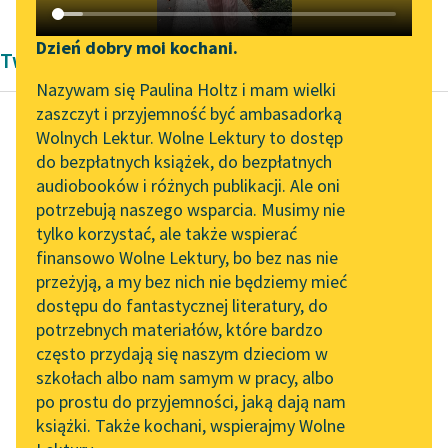
Katalog DAISY
Zgłoś brak utworu
Podkasty o książkach
Dzień dobry moi kochani.
Twórczość Średniowiecze Galla Anonima
Aktualności
Narzędzia
Nazywam się Paulina Holtz i mam wielki
zaszczyt i przyjemność być ambasadorką
Zapraszamy na spotkanie
Mapa Wolnych Lektur
Wolnych Lektur. Wolne Lektury to dostęp
online z tłumaczkami
do bezpłatnych książek, do bezpłatnych
Gall Anonim
Leśmianator
literatury skandynawskiej
audiobooków i różnych publikacji. Ale oni
Kronika polska
potrzebują naszego wsparcia. Musimy nie
Przewodnik dla piszących i
Spotkanie z Katarzyną
tylko korzystać, ale także wspierać
czytających
A ponieważ się
Tunkiel w Oslo
finansowo Wolne Lektury, bo bez nas nie
pobieżnie o kościele
przeżyją, a my bez nich nie będziemy mieć
Wolne Lektury na 32.
gnieźnieńskim
dostępu do fantastycznej literatury, do
Pol’and’Rock Festivalu
API
nadarzyła wzmianka,
potrzebnych materiałów, które bardzo
nie godzi się
„Kochanek Lady
OAI-PMH
często przydają się naszym dzieciom w
przemilczeć o cudzie...
Chatterley” do słuchania
szkołach albo nam samym w pracy, albo
Widget Wolnych Lektur
na Wolnych Lekturach
po prostu do przyjemności, jaką dają nam
Czytaj więcej
książki. Także kochani, wspierajmy Wolne
Przypisy
Nowy audiobook –