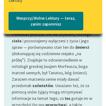
Lektury.
„Marzenie o Oriencie”
Katalog
Sophie Elkan
Katalog w formacie PDF
Blog
Wesprzyj Wolne Lektury — teraz,
zanim zapomnisz
Motyw: Sen
Ponieważ podczas snu nie używamy naszego
Lektury szkolne i klasyka
literatury do słuchania dla
ciała
i pozostajemy wyłączeni z życia i jego
uczennic i uczniów z
spraw — porównywano stan ten do
śmierci
niepełnosprawnościami
(dokonującej się codziennie niejako „na
próbę”). Znajduje to odzwierciedlenie w
E-kolekcja lektur
mitologii greckiej (wujem Morfeusza, boga
szkolnych i literatury do
marzeń sennych, był Tanatos, bóg śmierci).
słuchania dla uczennic i
uczniów z
Zarazem marzenia senne miały dawać
niepełnosprawnościami
przedsmak
zaświatów
. Uważano też, że za
pomocą snów żyjący mogą otrzymywać
Feministyczne inspiracje.
informacje na temat tego, co
los
gotuje im w
Popularyzacja
przyszłości (to sny-
proroctwa
), a także
skandynawskiej literatury