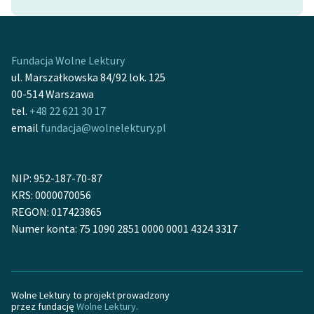
Zasady wykorzystania
Wolnych Lektur
Fundacja Wolne Lektury
Logotypy
ul. Marszałkowska 84/92 lok. 125
00-514 Warszawa
Materiały promocyjne
tel.
+48 22 621 30 17
email
fundacja@wolnelektury.pl
Polityka prywatności
Regulamin biblioteki
NIP: 952-187-70-87
Dane fundacji i
KRS: 0000070056
sprawozdania finansowe
REGON: 017423865
Numer konta: 75 1090 2851 0000 0001 4324 3317
Regulamin darowizn
Informacja o treściach
wrażliwych
Wolne Lektury to projekt prowadzony
Deklaracja dostępności
przez fundację
Wolne Lektury
.