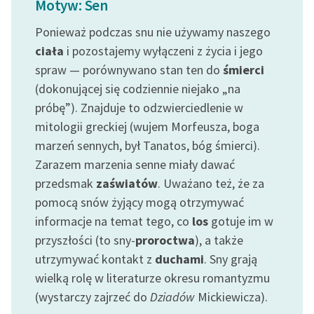
Motyw: Sen
Ręce pełne poezji
Ponieważ podczas snu nie używamy naszego
Kolekcje edukacyjne
ciała
i pozostajemy wyłączeni z życia i jego
twórców przechodzących
spraw — porównywano stan ten do
śmierci
do domeny publicznej,
lektur szkolnych oraz
(dokonującej się codziennie niejako „na
Starego Testamentu
próbę”). Znajduje to odzwierciedlenie w
mitologii greckiej (wujem Morfeusza, boga
Odkurzamy bohaterów
marzeń sennych, był Tanatos, bóg śmierci).
Szkoła Poezji Wolnych
Zarazem marzenia senne miały dawać
Lektur
przedsmak
zaświatów
. Uważano też, że za
pomocą snów żyjący mogą otrzymywać
O nas
informacje na temat tego, co
los
gotuje im w
Kontakt
przyszłości (to sny-
proroctwa
), a także
utrzymywać kontakt z
duchami
. Sny grają
O projekcie
wielką rolę w literaturze okresu romantyzmu
Zespół
(wystarczy zajrzeć do
Dziadów
Mickiewicza).