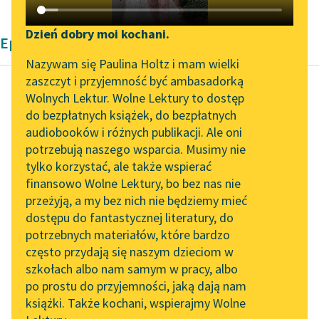
Katalog DAISY
Zgłoś brak utworu
Podkasty o książkach
Dzień dobry moi kochani.
Epika Frances Hodgson Burnett
Aktualności
Narzędzia
Nazywam się Paulina Holtz i mam wielki
zaszczyt i przyjemność być ambasadorką
„Prokurator Alicja Horn”
Mapa Wolnych Lektur
Wolnych Lektur. Wolne Lektury to dostęp
do słuchania
do bezpłatnych książek, do bezpłatnych
Frances Hodgson Burnett
Leśmianator
audiobooków i różnych publikacji. Ale oni
Mała księżniczka
Byliśmy częścią AI Impact
potrzebują naszego wsparcia. Musimy nie
Przewodnik dla piszących i
Lab
tylko korzystać, ale także wspierać
czytających
Sara zrazu nie
finansowo Wolne Lektury, bo bez nas nie
Zapraszamy na spotkanie
otwierała oczu. Czuła
przeżyją, a my bez nich nie będziemy mieć
online z tłumaczkami
się nazbyt senną, a przy
dostępu do fantastycznej literatury, do
literatury skandynawskiej
API
tym — o dziwo! —
potrzebnych materiałów, które bardzo
było...
Spotkanie z Katarzyną
OAI-PMH
często przydają się naszym dzieciom w
Tunkiel w Oslo
szkołach albo nam samym w pracy, albo
Widget Wolnych Lektur
Czytaj więcej
po prostu do przyjemności, jaką dają nam
102. lata temu zmarł
książki. Także kochani, wspierajmy Wolne
Przypisy
Joseph Conrad