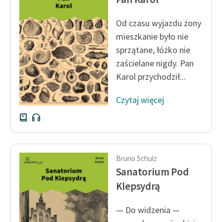
Ręce pełne poezji
Od czasu wyjazdu żony
mieszkanie było nie
Kolekcje edukacyjne
twórców przechodzących
sprzątane, łóżko nie
do domeny publicznej,
zaścielane nigdy. Pan
lektur szkolnych oraz
Karol przychodził...
Starego Testamentu
Czytaj więcej
Odkurzamy bohaterów
Szkoła Poezji Wolnych
Lektur
O nas
Bruno Schulz
Sanatorium Pod
Kontakt
Klepsydrą
O projekcie
— Do widzenia —
Zespół