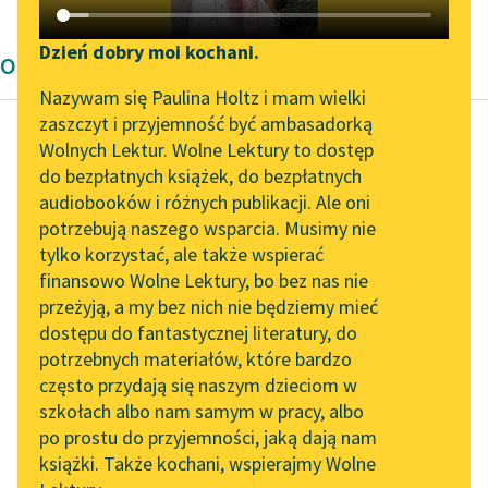
Katalog DAISY
Zgłoś brak utworu
Podkasty o książkach
Dzień dobry moi kochani.
Opowiadanie Bruno Schulz
Aktualności
Narzędzia
Nazywam się Paulina Holtz i mam wielki
zaszczyt i przyjemność być ambasadorką
Byliśmy częścią AI Impact
Mapa Wolnych Lektur
Wolnych Lektur. Wolne Lektury to dostęp
Lab
do bezpłatnych książek, do bezpłatnych
Bruno Schulz
Leśmianator
audiobooków i różnych publikacji. Ale oni
Manekiny
Zapraszamy na spotkanie
potrzebują naszego wsparcia. Musimy nie
Przewodnik dla piszących i
online z tłumaczkami
tylko korzystać, ale także wspierać
czytających
Tygodnie te stały pod
literatury skandynawskiej
finansowo Wolne Lektury, bo bez nas nie
znakiem dziwnej
przeżyją, a my bez nich nie będziemy mieć
Spotkanie z Katarzyną
senności.
dostępu do fantastycznej literatury, do
Tunkiel w Oslo
API
potrzebnych materiałów, które bardzo
Łóżka cały dzień nie
Wolne Lektury na 32.
OAI-PMH
często przydają się naszym dzieciom w
zaścielone, zawalone
Pol’and’Rock Festivalu
szkołach albo nam samym w pracy, albo
Widget Wolnych Lektur
pościelą zmiętą...
po prostu do przyjemności, jaką dają nam
„Kochanek Lady
książki. Także kochani, wspierajmy Wolne
Przypisy
Chatterley” do słuchania
Czytaj więcej