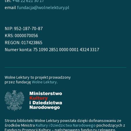
tel.
+48 22 621 30 17
email
fundacja@wolnelektury.pl
NIP: 952-187-70-87
KRS: 0000070056
REGON: 017423865
Numer konta: 75 1090 2851 0000 0001 4324 3317
Wolne Lektury to projekt prowadzony
przez fundację
Wolne Lektury
.
Strona biblioteki Wolne Lektury powstała dzięki dofinansowaniu ze
środków Ministra
Kultury i Dziedzictwa Narodowego
pochodzących z
Funduszu Promocji Kultury – państwowego funduszu celowego.