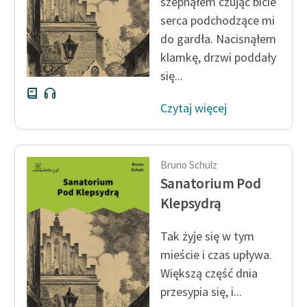
szepnąłem czując bicie
serca podchodzące mi
do gardła. Nacisnąłem
Zasady wykorzystania
klamkę, drzwi poddały
Wolnych Lektur
się...
Logotypy
Czytaj więcej
Materiały promocyjne
Polityka prywatności
Bruno Schulz
Regulamin biblioteki
Sanatorium Pod
Dane fundacji i
Klepsydrą
sprawozdania finansowe
Tak żyje się w tym
Regulamin darowizn
mieście i czas upływa.
Informacja o treściach
Większą część dnia
wrażliwych
przesypia się, i...