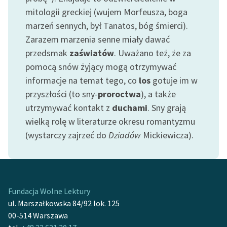
mitologii greckiej (wujem Morfeusza, boga
marzeń sennych, był Tanatos, bóg śmierci).
Zarazem marzenia senne miały dawać
przedsmak
zaświatów
. Uważano też, że za
pomocą snów żyjący mogą otrzymywać
informacje na temat tego, co
los
gotuje im w
przyszłości (to sny-
proroctwa
), a także
utrzymywać kontakt z
duchami
. Sny grają
wielką rolę w literaturze okresu romantyzmu
(wystarczy zajrzeć do
Dziadów
Mickiewicza).
Fundacja Wolne Lektury
ul. Marszałkowska 84/92 lok. 125
00-514 Warszawa