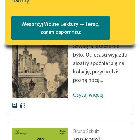
Lektury.
na Wolnych Lekturach
Katalog
Blog
Katalog w formacie PDF
Bruno Schulz
Wesprzyj Wolne Lektury — teraz,
Noc lipcowa
zanim zapomnisz
Lektury szkolne i klasyka
Szwagra jeszcze nie
literatury do słuchania dla
uczennic i uczniów z
było. Od czasu wyjazdu
niepełnosprawnościami
siostry spóźniał się na
kolację, przychodził
E-kolekcja lektur
późną nocą...
szkolnych i literatury do
słuchania dla uczennic i
Czytaj więcej
uczniów z
niepełnosprawnościami
Feministyczne inspiracje.
Popularyzacja
skandynawskiej literatury
Bruno Schulz
feministycznej
Pan Karol