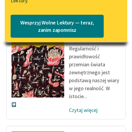
Lektury.
Katalog
Blog
Katalog w formacie PDF
Wesprzyj Wolne Lektury — teraz,
Bolesław Miciński
Lektury szkolne i klasyka
zanim zapomnisz
Podróże do piekieł
literatury do słuchania dla
uczennic i uczniów z
Regularność i
niepełnosprawnościami
prawidłowość
E-kolekcja lektur
przemian świata
szkolnych i literatury do
zewnętrznego jest
słuchania dla uczennic i
podstawą naszej wiary
uczniów z
w jego realność. W
niepełnosprawnościami
istocie...
Feministyczne inspiracje.
Popularyzacja
Czytaj więcej
skandynawskiej literatury
feministycznej