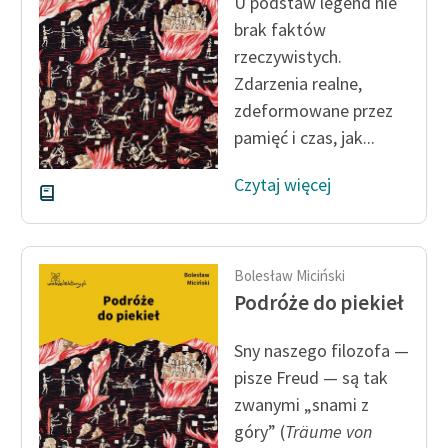
U podstaw legend nie
brak faktów
Zasady wykorzystania
rzeczywistych.
Wolnych Lektur
Zdarzenia realne,
Logotypy
zdeformowane przez
pamięć i czas, jak...
Materiały promocyjne
Czytaj więcej
Polityka prywatności
Regulamin biblioteki
Dane fundacji i
Bolesław Miciński
sprawozdania finansowe
Podróże do piekieł
Regulamin darowizn
Sny naszego filozofa —
Informacja o treściach
pisze Freud — są tak
wrażliwych
zwanymi „snami z
góry” (
Träume von
Deklaracja dostępności