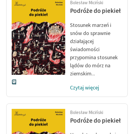
Bolesław Miciński
Ręce pełne poezji
Podróże do piekieł
Kolekcje edukacyjne
twórców przechodzących
Stosunek marzeń i
do domeny publicznej,
snów do sprawnie
lektur szkolnych oraz
działającej
Starego Testamentu
świadomości
Odkurzamy bohaterów
przypomina stosunek
lądów do mórz na
Szkoła Poezji Wolnych
ziemskim...
Lektur
O nas
Czytaj więcej
Kontakt
O projekcie
Bolesław Miciński
Podróże do piekieł
Zespół