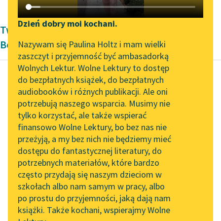
Katalog DAISY
Zgłoś brak utworu
Podkasty o książkach
Dzień dobry moi kochani.
Twórczość Dwudziestolecie międzywojenne
Aktualności
Narzędzia
Bolesława Micińskiego
Nazywam się Paulina Holtz i mam wielki
zaszczyt i przyjemność być ambasadorką
„Prokurator Alicja Horn”
Mapa Wolnych Lektur
Wolnych Lektur. Wolne Lektury to dostęp
do słuchania
do bezpłatnych książek, do bezpłatnych
Leśmianator
audiobooków i różnych publikacji. Ale oni
Bolesław Miciński
Byliśmy częścią AI Impact
potrzebują naszego wsparcia. Musimy nie
Przewodnik dla piszących i
Podróże do piekieł
Lab
tylko korzystać, ale także wspierać
czytających
finansowo Wolne Lektury, bo bez nas nie
Zapraszamy na spotkanie
Sny „gładkie i boskie”
przeżyją, a my bez nich nie będziemy mieć
online z tłumaczkami
wylatują wrotami z
dostępu do fantastycznej literatury, do
literatury skandynawskiej
API
rogu i szybują na
potrzebnych materiałów, które bardzo
wysokościach w
Spotkanie z Katarzyną
OAI-PMH
często przydają się naszym dzieciom w
Tunkiel w Oslo
świecie
szkołach albo nam samym w pracy, albo
Widget Wolnych Lektur
abstrakcyjnych...
po prostu do przyjemności, jaką dają nam
102. lata temu zmarł
książki. Także kochani, wspierajmy Wolne
Przypisy
Joseph Conrad
Czytaj więcej