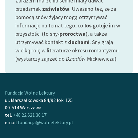
Zarazem marzenia senne miały dawać
przedsmak
zaświatów
. Uważano też, że za
pomocą snów żyjący mogą otrzymywać
informacje na temat tego, co
los
gotuje im w
przyszłości (to sny-
proroctwa
), a także
utrzymywać kontakt z
duchami
. Sny grają
wielką rolę w literaturze okresu romantyzmu
(wystarczy zajrzeć do
Dziadów
Mickiewicza).
Fundacja Wolne Lektury
ul. Marszałkowska 84/92 lok. 125
00-514 Warszawa
tel.
+48 22 621 30 17
email
fundacja@wolnelektury.pl