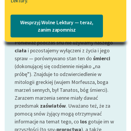
Lektury.
Katalog
Blog
Katalog w formacie PDF
Wesprzyj Wolne Lektury — teraz,
Lektury szkolne i klasyka
zanim zapomnisz
Motyw: Sen
literatury do słuchania dla
Ponieważ podczas snu nie używamy naszego
uczennic i uczniów z
niepełnosprawnościami
ciała
i pozostajemy wyłączeni z życia i jego
spraw — porównywano stan ten do
śmierci
E-kolekcja lektur
(dokonującej się codziennie niejako „na
szkolnych i literatury do
próbę”). Znajduje to odzwierciedlenie w
słuchania dla uczennic i
mitologii greckiej (wujem Morfeusza, boga
uczniów z
marzeń sennych, był Tanatos, bóg śmierci).
niepełnosprawnościami
Zarazem marzenia senne miały dawać
Feministyczne inspiracje.
przedsmak
zaświatów
. Uważano też, że za
Popularyzacja
pomocą snów żyjący mogą otrzymywać
skandynawskiej literatury
informacje na temat tego, co
los
gotuje im w
feministycznej
przyszłości (to sny-
proroctwa
), a także