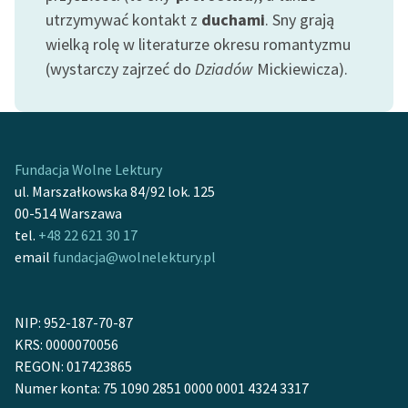
Ręce pełne poezji
utrzymywać kontakt z
duchami
. Sny grają
wielką rolę w literaturze okresu romantyzmu
Kolekcje edukacyjne
(wystarczy zajrzeć do
Dziadów
Mickiewicza).
twórców przechodzących
do domeny publicznej,
lektur szkolnych oraz
Starego Testamentu
Fundacja Wolne Lektury
Odkurzamy bohaterów
ul. Marszałkowska 84/92 lok. 125
Szkoła Poezji Wolnych
00-514 Warszawa
Lektur
tel.
+48 22 621 30 17
email
fundacja@wolnelektury.pl
O nas
Kontakt
NIP: 952-187-70-87
O projekcie
KRS: 0000070056
REGON: 017423865
Zespół
Numer konta: 75 1090 2851 0000 0001 4324 3317