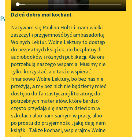
Katalog DAISY
Zgłoś brak utworu
Podkasty o książkach
Dzień dobry moi kochani.
Pamiętnik Adelheid Popp
Aktualności
Narzędzia
Nazywam się Paulina Holtz i mam wielki
zaszczyt i przyjemność być ambasadorką
„Prokurator Alicja Horn”
Mapa Wolnych Lektur
Wolnych Lektur. Wolne Lektury to dostęp
do słuchania
do bezpłatnych książek, do bezpłatnych
Adelheid Popp
Leśmianator
audiobooków i różnych publikacji. Ale oni
Wspomnienia
Byliśmy częścią AI Impact
potrzebują naszego wsparcia. Musimy nie
Przewodnik dla piszących i
młodej robotnicy
Lab
tylko korzystać, ale także wspierać
czytających
finansowo Wolne Lektury, bo bez nas nie
Zapraszamy na spotkanie
O szóstej rano, gdy
przeżyją, a my bez nich nie będziemy mieć
online z tłumaczkami
musiałam spieszyć do
dostępu do fantastycznej literatury, do
literatury skandynawskiej
API
pracy, inne dzieci w
potrzebnych materiałów, które bardzo
moim wieku spały
Spotkanie z Katarzyną
OAI-PMH
często przydają się naszym dzieciom w
Tunkiel w Oslo
jeszcze...
szkołach albo nam samym w pracy, albo
Widget Wolnych Lektur
po prostu do przyjemności, jaką dają nam
102. lata temu zmarł
Czytaj więcej
książki. Także kochani, wspierajmy Wolne
Przypisy
Joseph Conrad