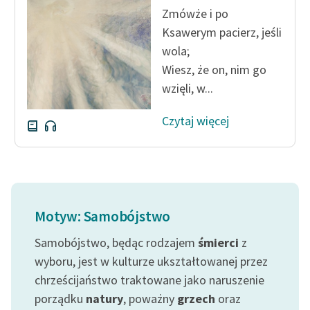
Zmówże i po
Ksawerym pacierz, jeśli
wola;
Wiesz, że on, nim go
wzięli, w...
Czytaj więcej
Motyw: Samobójstwo
Samobójstwo, będąc rodzajem
śmierci
z
wyboru, jest w kulturze ukształtowanej przez
chrześcijaństwo traktowane jako naruszenie
porządku
natury
, poważny
grzech
oraz