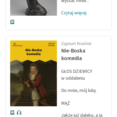
wyssać mnie...
Deklaracja dostępności
Czytaj więcej
Zygmunt Krasiński
Nie-Boska
komedia
GŁOS DZIEWICY
w oddaleniu
Do mnie, mój luby.
MĄŻ
Jakże już daleko, a ja