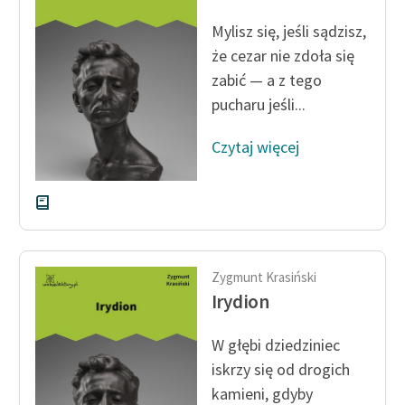
feministycznej
Mylisz się, jeśli sądzisz,
Ręce pełne poezji
że cezar nie zdoła się
zabić — a z tego
Kolekcje edukacyjne
pucharu jeśli...
twórców przechodzących
do domeny publicznej,
Czytaj więcej
lektur szkolnych oraz
Starego Testamentu
Odkurzamy bohaterów
Szkoła Poezji Wolnych
Lektur
Zygmunt Krasiński
Irydion
O nas
W głębi dziedziniec
Kontakt
iskrzy się od drogich
O projekcie
kamieni, gdyby