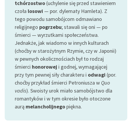
tchórzostwo
(uchylenie się przed stawieniem
czoła
losowi
— por. dylematy Hamleta). Z
tego powodu samobójcom odmawiano
religijnego
pogrzebu
; stawali się oni — po
śmierci — wyrzutkami społeczeństwa.
Jednakże, jak wiadomo w innych kulturach
(choćby w starożytnym Rzymie, czy w Japonii)
w pewnych okolicznościach był to rodzaj
śmierci
honorowej
i godnej, wymagającej
przy tym pewnej siły charakteru i
odwagi
(por.
choćby przykład śmierci Petroniusza w
Quo
vadis
). Swoisty urok miało samobójstwo dla
romantyków i w tym okresie było otoczone
aurą
melancholijnego
piękna.