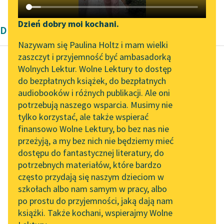
Katalog DAISY
Zgłoś brak utworu
Podkasty o książkach
Dzień dobry moi kochani.
Dramat romantyczny Romantyzm
Aktualności
Narzędzia
Nazywam się Paulina Holtz i mam wielki
zaszczyt i przyjemność być ambasadorką
Zapraszamy na spotkanie
Mapa Wolnych Lektur
Wolnych Lektur. Wolne Lektury to dostęp
online z tłumaczkami
do bezpłatnych książek, do bezpłatnych
Zygmunt Krasiński
Leśmianator
literatury skandynawskiej
audiobooków i różnych publikacji. Ale oni
Irydion
potrzebują naszego wsparcia. Musimy nie
Przewodnik dla piszących i
Spotkanie z Katarzyną
tylko korzystać, ale także wspierać
czytających
Na co próśb i żalów
Tunkiel w Oslo
finansowo Wolne Lektury, bo bez nas nie
tyle. — Zdarzało się za
przeżyją, a my bez nich nie będziemy mieć
Wolne Lektury na 32.
dawnych czasów, że
dostępu do fantastycznej literatury, do
Pol’and’Rock Festivalu
API
można było śmiercią...
potrzebnych materiałów, które bardzo
„Kochanek Lady
OAI-PMH
często przydają się naszym dzieciom w
Czytaj więcej
Chatterley” do słuchania
szkołach albo nam samym w pracy, albo
Widget Wolnych Lektur
na Wolnych Lekturach
po prostu do przyjemności, jaką dają nam
książki. Także kochani, wspierajmy Wolne
Przypisy
Nowy audiobook –