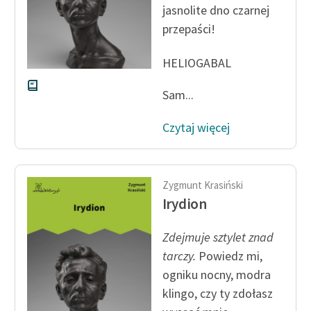
jasnolite dno czarnej
Zespół
przepaści!
Zasady wykorzystania
HELIOGABAL
Wolnych Lektur
Sam...
Logotypy
Czytaj więcej
Materiały promocyjne
Polityka prywatności
Zygmunt Krasiński
Regulamin biblioteki
Irydion
Dane fundacji i
sprawozdania finansowe
Zdejmuje sztylet znad
tarczy.
Powiedz mi,
Regulamin darowizn
ogniku nocny, modra
Informacja o treściach
klingo, czy ty zdołasz
wrażliwych