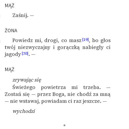
MĄŻ
Zaśnij. —
2
ŻONA
Powiedz mi, drogi, co masz
, bo głos
[19]
3
twój niezwyczajny i gorączką nabiegły ci
jagody
. —
[20]
MĄŻ
zrywając się
Świeżego powietrza mi trzeba. —
4
Zostań się — przez Boga, nie chodź za mną
— nie wstawaj, powiadam ci raz jeszcze. —
wychodzi
*