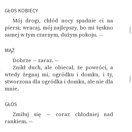
GŁOS KOBIECY
Mój drogi, chłód nocy spadnie ci na
4
piersi; wracaj, mój najlepszy, bo mi tęskno
samej w tym czarnym, dużym pokoju. —
MĄŻ
Dobrze — zaraz. —
5
Znikł duch, ale obiecał, że powróci, a
6
wtedy żegnaj mi, ogródku i domku, i ty,
stworzona dla ogródka i domku, ale nie dla
mnie.
GŁOS
Zmiłuj się — coraz chłodniej nad
7
rankiem. —