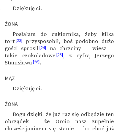
Dziękuję ci.
0
ŻONA
Posłałam do cukiernika, żeby kilka
1
tort
przysposobił, boś podobno dużo
[23]
gości sprosił
na chrzciny — wiesz —
[24]
takie czokoladowe
, z cyfrą Jerzego
[25]
Stanisława
. —
[26]
MĄŻ
Dziękuję ci.
2
ŻONA
Bogu dzięki, że już raz się odbędzie ten
3
obrządek — że Orcio nasz zupełnie
chrześcijaninem się stanie — bo choć już