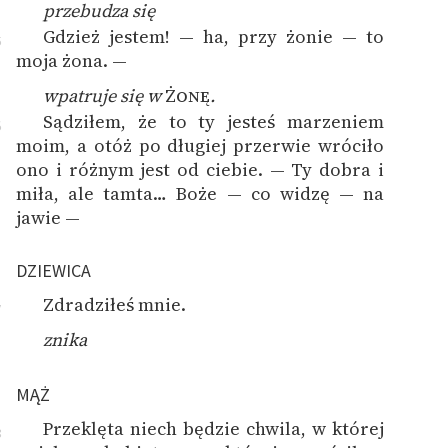
przebudza się
Gdzież jestem! — ha, przy żonie — to
5
moja żona. —
wpatruje się w
Żonę
.
Sądziłem, że to ty jesteś marzeniem
6
moim, a otóż po długiej przerwie wróciło
ono i różnym jest od ciebie. — Ty dobra i
miła, ale tamta… Boże — co widzę — na
jawie —
DZIEWICA
Zdradziłeś mnie.
7
znika
MĄŻ
Przeklęta niech będzie chwila, w której
8