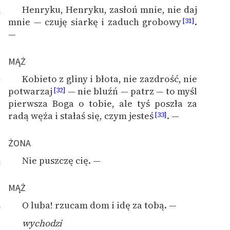
Henryku, Henryku, zasłoń mnie, nie daj
6
mnie — czuję siarkę i zaduch grobowy
.
[31]
—
MĄŻ
Kobieto z gliny i błota, nie zazdrość, nie
7
potwarzaj
— nie bluźń — patrz — to myśl
[32]
pierwsza Boga o tobie, ale tyś poszła za
radą węża i stałaś się, czym jesteś
. —
[33]
ŻONA
Nie puszczę cię. —
8
MĄŻ
O luba! rzucam dom i idę za tobą. —
9
wychodzi