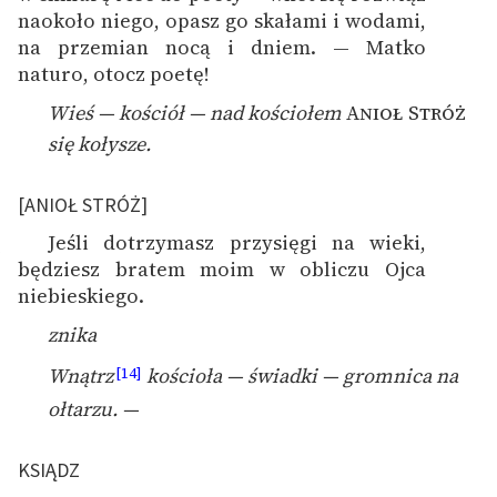
naokoło niego, opasz go skałami i wodami,
na przemian nocą i dniem. — Matko
naturo, otocz poetę!
Wieś — kościół — nad kościołem
Anioł Stróż
się kołysze.
[ANIOŁ STRÓŻ]
Jeśli dotrzymasz przysięgi na wieki,
1
będziesz bratem moim w obliczu Ojca
niebieskiego.
znika
Wnątrz
kościoła — świadki — gromnica na
[14]
ołtarzu. —
KSIĄDZ