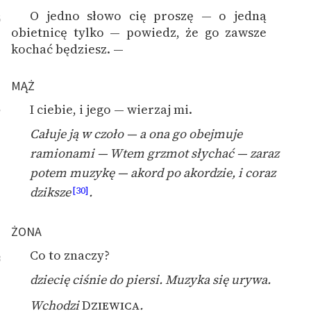
O jedno słowo cię proszę — o jedną
6
obietnicę tylko — powiedz, że go zawsze
kochać będziesz. —
MĄŻ
I ciebie, i jego — wierzaj mi.
7
Całuje ją w czoło — a ona go obejmuje
ramionami — Wtem grzmot słychać — zaraz
potem muzykę — akord po akordzie, i coraz
dziksze
.
[30]
ŻONA
Co to znaczy?
8
dziecię ciśnie do piersi. Muzyka się urywa.
Wchodzi
Dziewica
.