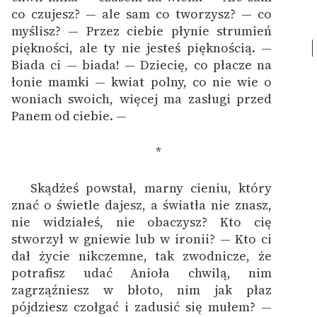
co czujesz? — ale sam co tworzysz? — co
myślisz? — Przez ciebie płynie strumień
Zasady wykorzystania
piękności, ale ty nie jesteś pięknością. —
Wolnych Lektur
Biada ci — biada! — Dziecię, co płacze na
łonie mamki — kwiat polny, co nie wie o
Logotypy
woniach swoich, więcej ma zasługi przed
Panem od ciebie. —
Materiały promocyjne
Polityka prywatności
*
Regulamin biblioteki
Skądżeś powstał, marny cieniu, który
znać o świetle dajesz, a światła nie znasz,
Dane fundacji i
nie widziałeś, nie obaczysz? Kto cię
sprawozdania finansowe
stworzył w gniewie lub w ironii? — Kto ci
Regulamin darowizn
dał życie nikczemne, tak zwodnicze, że
potrafisz udać Anioła chwilą, nim
Informacja o treściach
zagrząźniesz w błoto, nim jak płaz
wrażliwych
pójdziesz czołgać i zadusić się mułem? —