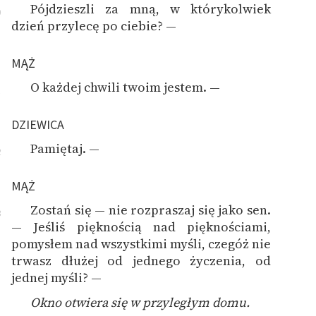
Pójdzieszli za mną, w którykolwiek
0
dzień przylecę po ciebie? —
MĄŻ
O każdej chwili twoim jestem. —
1
DZIEWICA
Pamiętaj. —
2
MĄŻ
Zostań się — nie rozpraszaj się jako sen.
3
— Jeśliś pięknością nad pięknościami,
pomysłem nad wszystkimi myśli, czegóż nie
trwasz dłużej od jednego życzenia, od
jednej myśli? —
Okno otwiera się w przyległym domu.