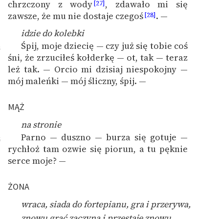
chrzczony z wody
, zdawało mi się
[27]
zawsze, że mu nie dostaje czegoś
. —
[28]
idzie do kolebki
Śpij, moje dziecię — czy już się tobie coś
4
śni, że zrzuciłeś kołderkę — ot, tak — teraz
leż tak. — Orcio mi dzisiaj niespokojny —
mój maleńki — mój śliczny, śpij. —
MĄŻ
na stronie
Parno — duszno — burza się gotuje —
5
rychłoż tam ozwie się piorun, a tu pęknie
serce moje? —
ŻONA
wraca, siada do fortepianu, gra i przerywa,
znowu grać zaczyna i przestaje znowu