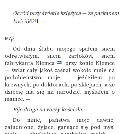
Ogród przy świetle księżyca — za parkanem
kościół
. —
[21]
MĄŻ
Od dnia ślubu mojego spałem snem
5
odrętwiałym, snem żarłoków, snem
fabrykanta Niemca
przy żonie Niemce
[22]
— świat cały jakoś zasnął wokoło mnie na
podobieństwo moje — jeździłem po
krewnych, po doktorach, po sklepach, a że
dziecię ma się mi narodzić, myślałem o
mamce. —
Bije druga na wieży kościoła.
Do mnie, państwa moje dawne,
6
zaludnione, żyjące, garnące się pod myśl