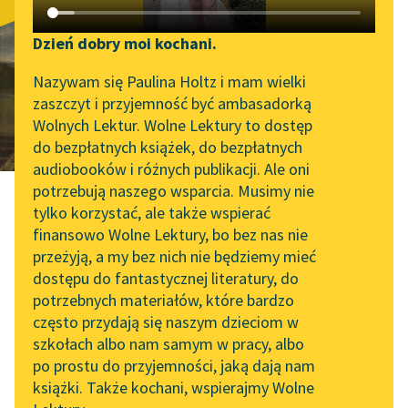
Nie-Boska
Katalog DAISY
Zgłoś brak utworu
komedia
Podkasty o książkach
Dzień dobry moi kochani.
Aktualności
Narzędzia
Nazywam się Paulina Holtz i mam wielki
zaszczyt i przyjemność być ambasadorką
Byliśmy częścią AI Impact
Mapa Wolnych Lektur
Wolnych Lektur. Wolne Lektury to dostęp
Lab
do bezpłatnych książek, do bezpłatnych
Leśmianator
audiobooków i różnych publikacji. Ale oni
Zapraszamy na spotkanie
potrzebują naszego wsparcia. Musimy nie
Przewodnik dla piszących i
online z tłumaczkami
tylko korzystać, ale także wspierać
czytających
literatury skandynawskiej
finansowo Wolne Lektury, bo bez nas nie
przeżyją, a my bez nich nie będziemy mieć
Spotkanie z Katarzyną
Zygmunt Krasiński
dostępu do fantastycznej literatury, do
Tunkiel w Oslo
API
potrzebnych materiałów, które bardzo
Nie-Boska
Wolne Lektury na 32.
OAI-PMH
często przydają się naszym dzieciom w
Pol’and’Rock Festivalu
szkołach albo nam samym w pracy, albo
Widget Wolnych Lektur
po prostu do przyjemności, jaką dają nam
„Kochanek Lady
komedia
książki. Także kochani, wspierajmy Wolne
Przypisy
Chatterley” do słuchania