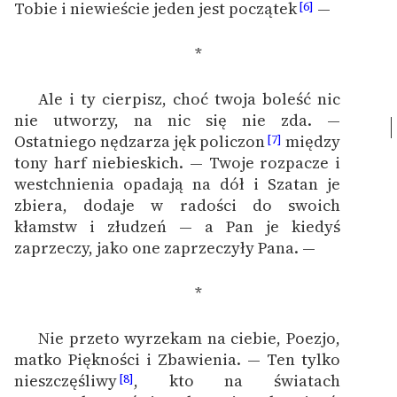
Tobie i niewieście jeden jest początek
—
[6]
Deklaracja dostępności
*
Ale i ty cierpisz, choć twoja boleść nic
nie utworzy, na nic się nie zda. —
Ostatniego nędzarza jęk policzon
między
[7]
tony harf niebieskich. — Twoje rozpacze i
westchnienia opadają na dół i Szatan je
zbiera, dodaje w radości do swoich
kłamstw i złudzeń — a Pan je kiedyś
zaprzeczy, jako one zaprzeczyły Pana. —
*
Nie przeto wyrzekam na ciebie, Poezjo,
matko Piękności i Zbawienia. — Ten tylko
nieszczęśliwy
, kto na światach
[8]