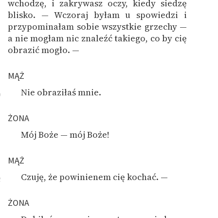
wchodzę, i zakrywasz oczy, kiedy siedzę
blisko. — Wczoraj byłam u spowiedzi i
przypominałam sobie wszystkie grzechy —
a nie mogłam nic znaleźć takiego, co by cię
obrazić mogło. —
MĄŻ
Nie obraziłaś mnie.
0
ŻONA
Mój Boże — mój Boże!
1
MĄŻ
Czuję, że powinienem cię kochać. —
2
ŻONA