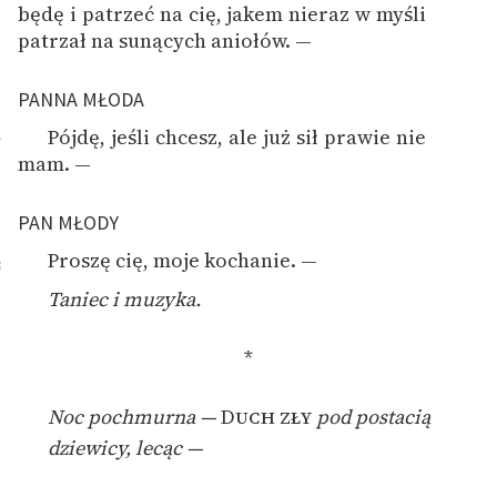
będę i patrzeć na cię, jakem nieraz w myśli
patrzał na sunących aniołów. —
PANNA MŁODA
Pójdę, jeśli chcesz, ale już sił prawie nie
7
mam. —
PAN MŁODY
Proszę cię, moje kochanie. —
8
Taniec i muzyka.
*
Noc pochmurna —
Duch zły
pod postacią
dziewicy, lecąc —