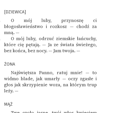
[DZIEWICA]
O mój luby, przynoszę ci
9
błogosławieństwo i rozkosz — chodź za
mną. —
O mój luby, odrzuć ziemskie łańcuchy,
0
które cię pętają. — Ja ze świata świeżego,
bez końca, bez nocy. — Jam twoja. —
ŻONA
Najświętsza Panno, ratuj mnie! — to
1
widmo blade, jak umarły — oczy zgasłe i
głos jak skrzypienie woza, na którym trup
leży. —
MĄŻ
Twe czoło jasne, twój włos kwieciem