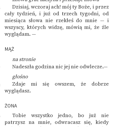
Dzisiaj, wczoraj ach! mój ty Boże, i przez
6
cały tydzień, i już od trzech tygodni, od
miesiąca słowa nie rzekłeś do mnie — i
wszyscy, których widzę, mówią mi, że źle
wyglądam. —
MĄŻ
na stronie
Nadeszła godzina nic jej nie odwlecze.—
7
głośno
Zdaje mi się owszem, że dobrze
8
wyglądasz.
ŻONA
Tobie wszystko jedno, bo już nie
9
patrzysz na mnie, odwracasz się, kiedy