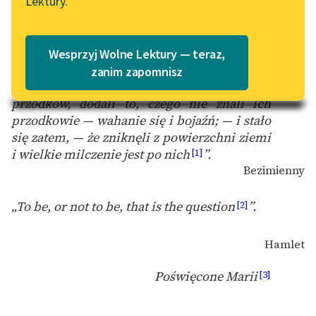
Lektury.
na Wolnych Lekturach
Katalog
Blog
Katalog w formacie PDF
Wesprzyj Wolne Lektury — teraz,
zanim zapomnisz
„Do błędów, nagromadzonych przez
Lektury szkolne i klasyka
przodków, dodali to, czego nie znali ich
literatury do słuchania dla
przodkowie — wahanie się i bojaźń; — i stało
uczennic i uczniów z
się zatem, — że zniknęli z powierzchni ziemi
niepełnosprawnościami
i wielkie milczenie jest po nich
”.
[1]
E-kolekcja lektur
Bezimienny
szkolnych i literatury do
słuchania dla uczennic i
„To be, or not to be, that is the question
”.
[2]
uczniów z
niepełnosprawnościami
Hamlet
Feministyczne inspiracje.
Poświęcone Marii
[3]
Popularyzacja
skandynawskiej literatury
feministycznej