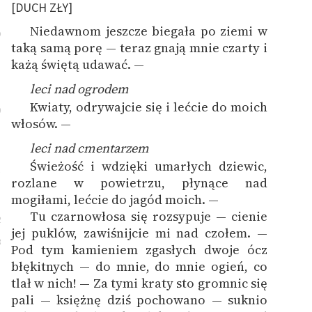
[DUCH ZŁY]
Niedawnom jeszcze biegała po ziemi w
9
taką samą porę — teraz gnają mnie czarty i
każą świętą udawać. —
leci nad ogrodem
Kwiaty, odrywajcie się i lećcie do moich
0
włosów. —
leci nad cmentarzem
Świeżość i wdzięki umarłych dziewic,
1
rozlane w powietrzu, płynące nad
mogiłami, lećcie do jagód moich. —
Tu czarnowłosa się rozsypuje — cienie
2
jej puklów, zawiśnijcie mi nad czołem. —
3
Pod tym kamieniem zgasłych dwoje ócz
błękitnych — do mnie, do mnie ogień, co
tlał w nich! — Za tymi kraty sto gromnic się
pali — księżnę dziś pochowano — suknio