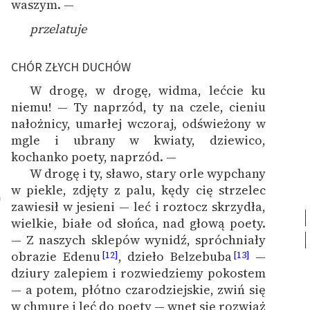
waszym. —
przelatuje
CHÓR ZŁYCH DUCHÓW
W drogę, w drogę, widma, lećcie ku
niemu! — Ty naprzód, ty na czele, cieniu
nałożnicy, umarłej wczoraj, odświeżony w
mgle i ubrany w kwiaty, dziewico,
kochanko poety, naprzód. —
W drogę i ty, sławo, stary orle wypchany
w piekle, zdjęty z palu, kędy cię strzelec
0
zawiesił w jesieni — leć i roztocz skrzydła,
wielkie, białe od słońca, nad głową poety.
—
Z naszych sklepów wynidź, spróchniały
obrazie Edenu
, dzieło Belzebuba
—
[12]
[13]
dziury zalepiem i rozwiedziemy pokostem
— a potem, płótno czarodziejskie, zwiń się
w chmurę i leć do poety — wnet się rozwiąż