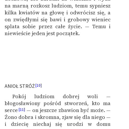
na marną rozkosz ludziom, temu sypniesz
kilka kwiatów na głowę i odwrócisz się, a
on zwiędłymi się bawi i grobowy wieniec
splata sobie przez całe życie. — Temu i
niewieście jeden jest początek.
ANIOŁ STRÓŻ
[10]
Pokój ludziom dobrej woli —
błogosławiony pośród stworzeń, kto ma
serce
— on jeszcze zbawion być może. —
[11]
Żono dobra i skromna, zjaw się dla niego —
i dziecię niechaj się urodzi w domu