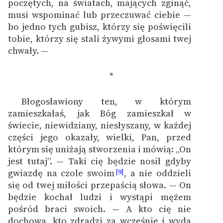
poczętych, na światach, mających zginąć,
musi wspominać lub przeczuwać ciebie —
bo jedno tych gubisz, którzy się poświęcili
tobie, którzy się stali żywymi głosami twej
chwały. —
*
Błogosławiony ten, w którym
zamieszkałaś, jak Bóg zamieszkał w
świecie, niewidziany, niesłyszany, w każdej
części jego okazały, wielki, Pan, przed
którym się uniżają stworzenia i mówią: „On
jest tutaj”. — Taki cię będzie nosił gdyby
gwiazdę na czole swoim
, a nie oddzieli
[9]
się od twej miłości przepaścią słowa. — On
będzie kochał ludzi i wystąpi mężem
pośród braci swoich. — A kto cię nie
dochowa, kto zdradzi za wcześnie i wyda