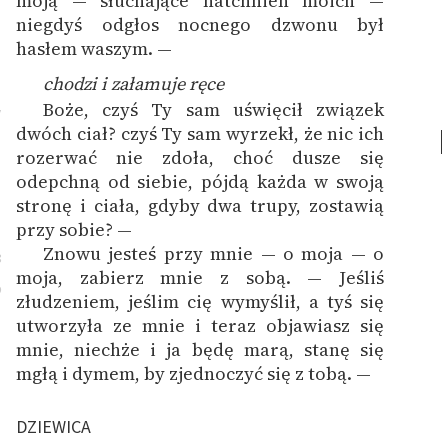
moją — słuchające natchnień moich —
niegdyś odgłos nocnego dzwonu był
hasłem waszym. —
chodzi i załamuje ręce
Boże, czyś Ty sam uświęcił związek
7
dwóch ciał? czyś Ty sam wyrzekł, że nic ich
rozerwać nie zdoła, choć dusze się
odepchną od siebie, pójdą każda w swoją
stronę i ciała, gdyby dwa trupy, zostawią
przy sobie? —
Znowu jesteś przy mnie — o moja — o
8
moja, zabierz mnie z sobą. — Jeśliś
9
złudzeniem, jeślim cię wymyślił, a tyś się
utworzyła ze mnie i teraz objawiasz się
mnie, niechże i ja będę marą, stanę się
mgłą i dymem, by zjednoczyć się z tobą. —
DZIEWICA