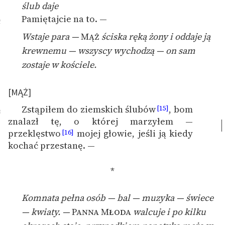
ślub daje
Pamiętajcie na to. —
2
Wstaje para —
Mąż
ściska ręką żony i oddaje ją
krewnemu — wszyscy wychodzą — on sam
zostaje w kościele.
[MĄŻ]
Zstąpiłem do ziemskich ślubów
, bom
[15]
3
znalazł tę, o której marzyłem —
przeklęstwo
mojej głowie, jeśli ją kiedy
[16]
kochać przestanę. —
*
Komnata pełna osób — bal — muzyka — świece
— kwiaty. —
Panna Młoda
walcuje i po kilku