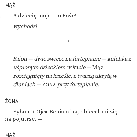
MĄŻ
A dziecię moje — o Boże!
8
wychodzi
*
Salon — dwie świece na fortepianie — kolebka z
uśpionym dzieckiem w kącie —
Mąż
rozciągnięty na krześle, z twarzą ukrytą w
dłoniach —
Żona
przy fortepianie.
ŻONA
Byłam u Ojca Beniamina, obiecał mi się
9
na pojutrze. —
MĄŻ