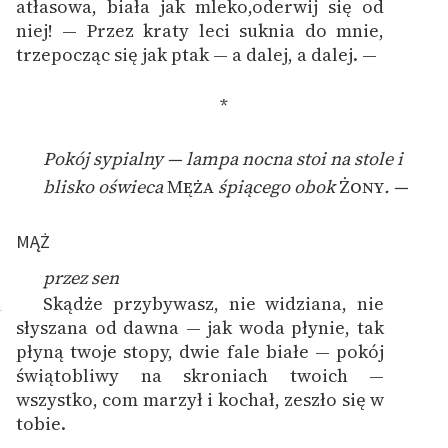
atłasowa, biała jak mleko,oderwij się od
niej! — Przez kraty leci suknia do mnie,
trzepocząc się jak ptak — a dalej, a dalej. —
*
Pokój sypialny — lampa nocna stoi na stole i
blisko oświeca
Męża
śpiącego obok
Żony
. —
MĄŻ
przez sen
Skądże przybywasz, nie widziana, nie
4
słyszana od dawna — jak woda płynie, tak
płyną twoje stopy, dwie fale białe — pokój
świątobliwy na skroniach twoich —
wszystko, com marzył i kochał, zeszło się w
tobie.