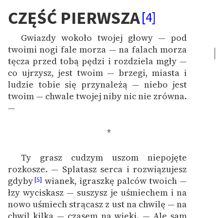
CZĘŚĆ PIERWSZA
[4]
Ręce pełne poezji
Kolekcje edukacyjne
Gwiazdy wokoło twojej głowy — pod
twórców przechodzących
twoimi nogi fale morza — na falach morza
do domeny publicznej,
tęcza przed tobą pędzi i rozdziela mgły —
lektur szkolnych oraz
co ujrzysz, jest twoim — brzegi, miasta i
Starego Testamentu
ludzie tobie się przynależą — niebo jest
twoim — chwale twojej niby nic nie zrówna.
Odkurzamy bohaterów
—
Szkoła Poezji Wolnych
*
Lektur
O nas
Ty grasz cudzym uszom niepojęte
rozkosze. — Splatasz serca i rozwiązujesz
Kontakt
gdyby
wianek, igraszkę palców twoich —
[5]
łzy wyciskasz — suszysz je uśmiechem i na
O projekcie
nowo uśmiech strącasz z ust na chwilę — na
Zespół
chwil kilka — czasem na wieki. — Ale sam