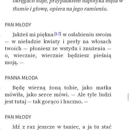
okręgach staje, przypadkiem napotyka męża w
tłumie i głowę, opiera na jego ramieniu.
PAN MŁODY
Jakżeś mi piękna
w osłabieniu swoim
[17]
4
— w nieładzie kwiaty i perły na włosach
twoich — płoniesz ze wstydu i znużenia —
o, wiecznie, wiecznie będziesz pieśnią
moją. —
PANNA MŁODA
Będę wierną żoną tobie, jako matka
5
mówiła, jako serce mówi. — Ale tyle ludzi
jest tutaj — tak gorąco i huczno. —
PAN MŁODY
Idź z raz jeszcze w taniec, a ja tu stać
6