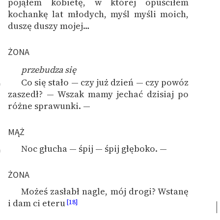
pojąłem kobietę, w której opuściłem
kochankę lat młodych, myśl myśli moich,
duszę duszy mojej…
ŻONA
przebudza się
Co się stało — czy już dzień — czy powóz
9
zaszedł? — Wszak mamy jechać dzisiaj po
różne sprawunki. —
MĄŻ
Noc głucha — śpij — śpij głęboko. —
0
ŻONA
Możeś zasłabł nagle, mój drogi? Wstanę
1
i dam ci eteru
[18]