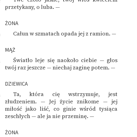
2
przetykany, o luba. —
ŻONA
Całun w szmatach opada jej z ramion. —
3
MĄŻ
Światło leje się naokoło ciebie — głos
4
twój raz jeszcze — niechaj zaginę potem. —
DZIEWICA
Ta, która cię wstrzymuje, jest
5
złudzeniem. — Jej życie znikome — jej
miłość jako liść, co ginie wśród tysiąca
zeschłych — ale ja nie przeminę. —
ŻONA