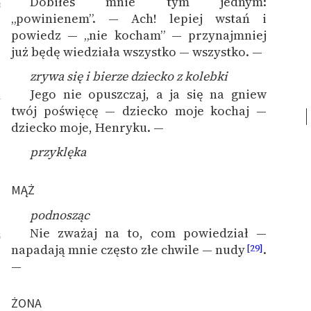
Dobiłeś mnie tym jednym:
3
„powinienem”. — Ach! lepiej wstań i
powiedz — „nie kocham” — przynajmniej
już będę wiedziała wszystko — wszystko. —
zrywa się i bierze dziecko z kolebki
Jego nie opuszczaj, a ja się na gniew
4
twój poświęcę — dziecko moje kochaj —
dziecko moje, Henryku. —
przyklęka
MĄŻ
podnosząc
Nie zważaj na to, com powiedział —
5
napadają mnie często złe chwile — nudy
.
[29]
—
ŻONA