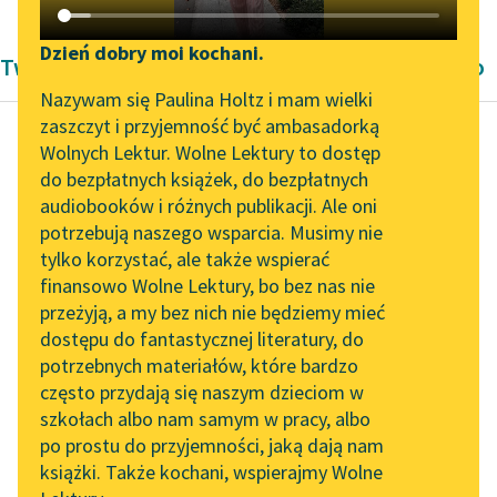
Katalog DAISY
Zgłoś brak utworu
Podkasty o książkach
Dzień dobry moi kochani.
Twórczość Romantyzm Zygmunta Krasińskiego
Aktualności
Narzędzia
Nazywam się Paulina Holtz i mam wielki
zaszczyt i przyjemność być ambasadorką
„Prokurator Alicja Horn”
Mapa Wolnych Lektur
Wolnych Lektur. Wolne Lektury to dostęp
do słuchania
do bezpłatnych książek, do bezpłatnych
Zygmunt Krasiński
Leśmianator
audiobooków i różnych publikacji. Ale oni
Irydion
Byliśmy częścią AI Impact
potrzebują naszego wsparcia. Musimy nie
Przewodnik dla piszących i
Lab
tylko korzystać, ale także wspierać
czytających
Na co próśb i żalów
finansowo Wolne Lektury, bo bez nas nie
Zapraszamy na spotkanie
tyle. — Zdarzało się za
przeżyją, a my bez nich nie będziemy mieć
online z tłumaczkami
dawnych czasów, że
dostępu do fantastycznej literatury, do
literatury skandynawskiej
API
można było śmiercią...
potrzebnych materiałów, które bardzo
Spotkanie z Katarzyną
OAI-PMH
często przydają się naszym dzieciom w
Czytaj więcej
Tunkiel w Oslo
szkołach albo nam samym w pracy, albo
Widget Wolnych Lektur
po prostu do przyjemności, jaką dają nam
102. lata temu zmarł
książki. Także kochani, wspierajmy Wolne
Przypisy
Joseph Conrad