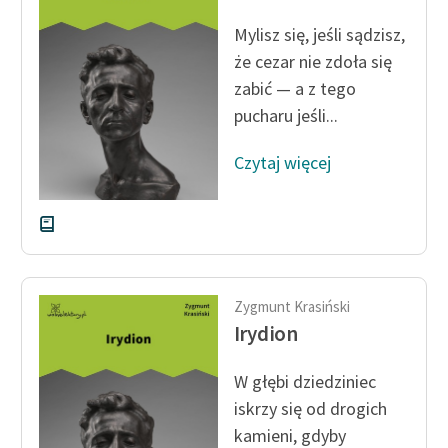
Ręce pełne poezji
Mylisz się, jeśli sądzisz,
Kolekcje edukacyjne
że cezar nie zdoła się
twórców przechodzących
zabić — a z tego
do domeny publicznej,
pucharu jeśli...
lektur szkolnych oraz
Starego Testamentu
Czytaj więcej
Odkurzamy bohaterów
Szkoła Poezji Wolnych
Lektur
O nas
Zygmunt Krasiński
Irydion
Kontakt
O projekcie
W głębi dziedziniec
iskrzy się od drogich
Zespół
kamieni, gdyby