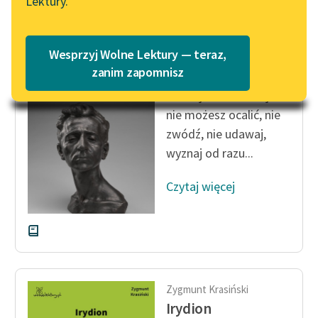
Lektury.
Katalog
Blog
Katalog w formacie PDF
Zygmunt Krasiński
Wesprzyj Wolne Lektury — teraz,
Irydion
Lektury szkolne i klasyka
zanim zapomnisz
literatury do słuchania dla
O ratuj mnie — lub jeśli
uczennic i uczniów z
nie możesz ocalić, nie
niepełnosprawnościami
zwódź, nie udawaj,
E-kolekcja lektur
wyznaj od razu...
szkolnych i literatury do
słuchania dla uczennic i
Czytaj więcej
uczniów z
niepełnosprawnościami
Feministyczne inspiracje.
Popularyzacja
skandynawskiej literatury
Zygmunt Krasiński
feministycznej
Irydion