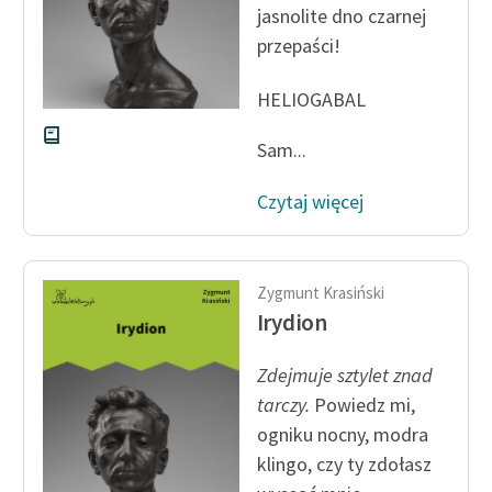
jasnolite dno czarnej
przepaści!
Zasady wykorzystania
Wolnych Lektur
HELIOGABAL
Logotypy
Sam...
Materiały promocyjne
Czytaj więcej
Polityka prywatności
Regulamin biblioteki
Dane fundacji i
Zygmunt Krasiński
sprawozdania finansowe
Irydion
Regulamin darowizn
Zdejmuje sztylet znad
tarczy.
Powiedz mi,
Informacja o treściach
wrażliwych
ogniku nocny, modra
klingo, czy ty zdołasz
Deklaracja dostępności