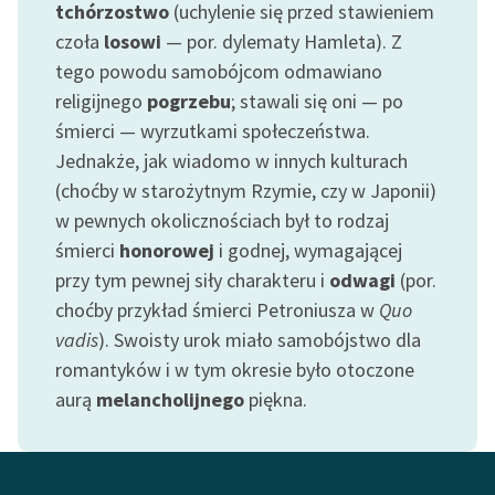
tchórzostwo
(uchylenie się przed stawieniem
czoła
losowi
— por. dylematy Hamleta). Z
tego powodu samobójcom odmawiano
religijnego
pogrzebu
; stawali się oni — po
śmierci — wyrzutkami społeczeństwa.
Jednakże, jak wiadomo w innych kulturach
(choćby w starożytnym Rzymie, czy w Japonii)
w pewnych okolicznościach był to rodzaj
śmierci
honorowej
i godnej, wymagającej
przy tym pewnej siły charakteru i
odwagi
(por.
choćby przykład śmierci Petroniusza w
Quo
vadis
). Swoisty urok miało samobójstwo dla
romantyków i w tym okresie było otoczone
aurą
melancholijnego
piękna.