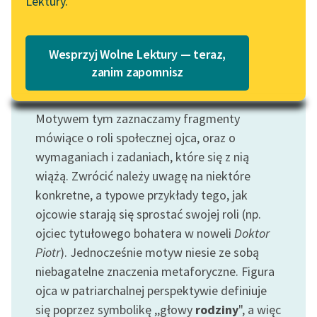
Lektury.
„Marzenie o Oriencie”
Katalog
Sophie Elkan
Katalog w formacie PDF
Blog
Wesprzyj Wolne Lektury — teraz,
zanim zapomnisz
Motyw: Ojciec
Lektury szkolne i klasyka
Motywem tym zaznaczamy fragmenty
literatury do słuchania dla
mówiące o roli społecznej ojca, oraz o
uczennic i uczniów z
niepełnosprawnościami
wymaganiach i zadaniach, które się z nią
wiążą. Zwrócić należy uwagę na niektóre
E-kolekcja lektur
konkretne, a typowe przykłady tego, jak
szkolnych i literatury do
ojcowie starają się sprostać swojej roli (np.
słuchania dla uczennic i
ojciec tytułowego bohatera w noweli
Doktor
uczniów z
niepełnosprawnościami
Piotr
). Jednocześnie motyw niesie ze sobą
niebagatelne znaczenia metaforyczne. Figura
Feministyczne inspiracje.
ojca w patriarchalnej perspektywie definiuje
Popularyzacja
się poprzez symbolikę ,,głowy
rodziny
", a więc
skandynawskiej literatury