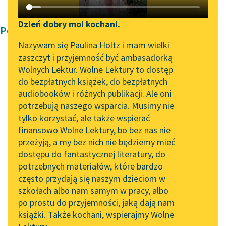
Katalog DAISY
Zgłoś brak utworu
Podkasty o książkach
Dzień dobry moi kochani.
Poemat Cyprian Kamil Norwid
Aktualności
Narzędzia
Nazywam się Paulina Holtz i mam wielki
zaszczyt i przyjemność być ambasadorką
Zapraszamy na spotkanie
Mapa Wolnych Lektur
Wolnych Lektur. Wolne Lektury to dostęp
online z tłumaczkami
do bezpłatnych książek, do bezpłatnych
Cyprian Kamil Norwid
Leśmianator
literatury skandynawskiej
audiobooków i różnych publikacji. Ale oni
Rzecz o wolności
potrzebują naszego wsparcia. Musimy nie
Przewodnik dla piszących i
słowa
Spotkanie z Katarzyną
tylko korzystać, ale także wspierać
czytających
Tunkiel w Oslo
finansowo Wolne Lektury, bo bez nas nie
Kto ma uszy ku
przeżyją, a my bez nich nie będziemy mieć
Wolne Lektury na 32.
słuchaniu, niechże
dostępu do fantastycznej literatury, do
Pol’and’Rock Festivalu
API
wysłucha, która
potrzebnych materiałów, które bardzo
godzina na zegarze
„Kochanek Lady
OAI-PMH
często przydają się naszym dzieciom w
Chatterley” do słuchania
Europy tej uderzyła —
szkołach albo nam samym w pracy, albo
Widget Wolnych Lektur
na Wolnych Lekturach
Europy...
po prostu do przyjemności, jaką dają nam
książki. Także kochani, wspierajmy Wolne
Przypisy
Nowy audiobook –
Czytaj więcej