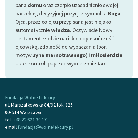
pana
domu
oraz czerpie uzasadnienie swojej
feministycznej
naczelnej, decyzyjnej pozycji z symboliki
Boga
Ręce pełne poezji
Ojca, przez co ojcu przypisana jest niejako
automatycznie
władza
. Oczywiście Nowy
Kolekcje edukacyjne
twórców przechodzących
Testament kładzie nacisk na opiekuńczość
do domeny publicznej,
ojcowską, zdolność do wybaczania (por.
lektur szkolnych oraz
motyw
syna marnotrawnego
) i
miłosierdzia
Starego Testamentu
obok kontroli poprzez wymierzanie
kar
.
Odkurzamy bohaterów
Szkoła Poezji Wolnych
Lektur
Fundacja Wolne Lektury
O nas
ul. Marszałkowska 84/92 lok. 125
00-514 Warszawa
Kontakt
tel.
+48 22 621 30 17
email
fundacja@wolnelektury.pl
O projekcie