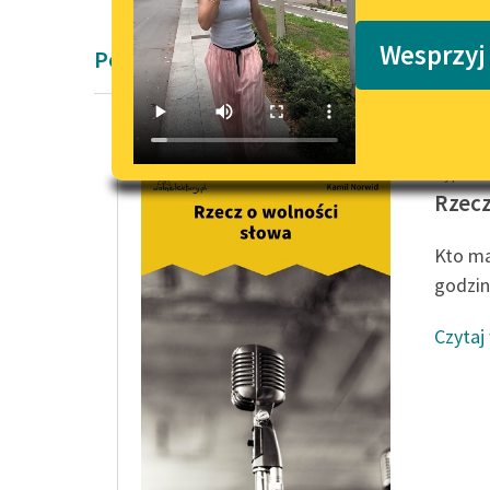
Podkasty o książkach
Wesprzyj
Poemat Romantyzm Cyprian Kamil No
Cyprian
Rzecz
Kto ma
godzin
Czytaj