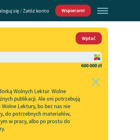
Wspieram!
aloguj się
/
Załóż konto
O nas
Wpłać
Lektur
Kontakt
O projekcie
600 000 zł
 piszących i
Zespół
dorką Wolnych Lektur. Wolne
Zasady wykorzystania
ych publikacji. Ale oni potrzebują
Wolnych Lektur
 Wolne Lektury, bo bez nas nie
Logotypy
ry, do potrzebnych materiałów,
ym w pracy, albo po prostu do
h Lektur
Materiały promocyjne
ry.
Polityka prywatności