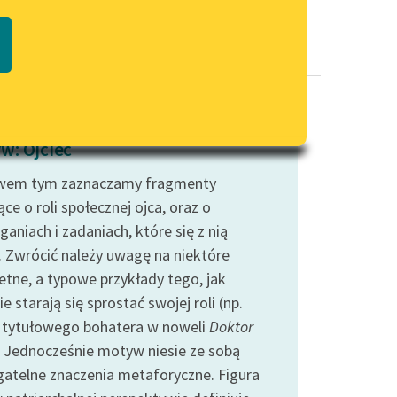
Regulamin biblioteki
macie PDF
Dane fundacji i sprawozdania
finansowe
Regulamin darowizn
Informacja o treściach
w: Ojciec
wrażliwych
wem tym zaznaczamy fragmenty
Deklaracja dostępności
e o roli społecznej ojca, oraz o
aniach i zadaniach, które się z nią
. Zwrócić należy uwagę na niektóre
etne, a typowe przykłady tego, jak
e starają się sprostać swojej roli (np.
c tytułowego bohatera w noweli
Doktor
. Jednocześnie motyw niesie ze sobą
gatelne znaczenia metaforyczne. Figura