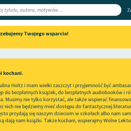
Z
rzebujemy Twojego wsparcia!
Aktualności
Narzędzia
e Lektury
„Prokurator Alicja Horn” do
Mapa Wolnych 
słuchania
irmami
Leśmianator
Byliśmy częścią AI Impact Lab
ewsletter
Przewodnik dla
i kochani.
Zapraszamy na spotkanie
czytających
online z tłumaczkami
lina Holtz i mam wielki zaszczyt i przyjemność być ambasa
literatury skandynawskiej
p do bezpłatnych książek, do bezpłatnych audiobooków i różn
API
Spotkanie z Katarzyną Tunkiel
. Musimy nie tylko korzystać, ale także wspierać finansowo
ce redakcyjne
w Oslo
OAI-PMH
ez nich nie będziemy mieć dostępu do fantastycznej literatu
ęsto przydają się naszym dzieciom w szkołach albo nam sam
102. lata temu zmarł Joseph
Widget Wolnyc
Conrad
ką dają nam książki. Także kochani, wspierajmy Wolne Lektu
oru
 Norwid
✖
Romantyzm
✖
Przypisy
Blog