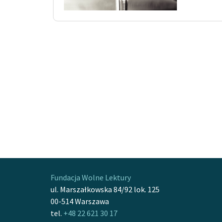
Fundacja Wolne Lektury
ul. Marszałkowska 84/92 lok. 125
00-514 Warszawa
tel.
+48 22 621 30 17