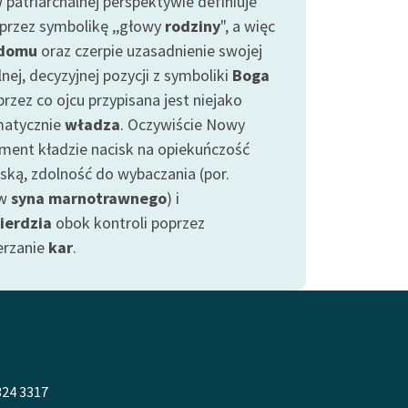
 patriarchalnej perspektywie definiuje
oprzez symbolikę ,,głowy
rodziny
", a więc
domu
oraz czerpie uzasadnienie swojej
nej, decyzyjnej pozycji z symboliki
Boga
przez co ojcu przypisana jest niejako
atycznie
władza
. Oczywiście Nowy
ment kładzie nacisk na opiekuńczość
ską, zdolność do wybaczania (por.
yw
syna marnotrawnego
) i
ierdzia
obok kontroli poprzez
rzanie
kar
.
324 3317