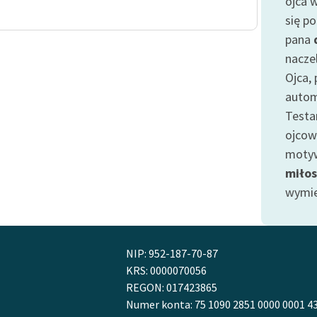
ojca w
Odkurzamy bohaterów
się p
Szkoła Poezji Wolnych Lektur
pana
naczel
Ojca, 
autom
Testa
ojcow
mot
miłos
wymie
NIP: 952-187-70-87
KRS: 0000070056
REGON: 017423865
Numer konta: 75 1090 2851 0000 0001 4