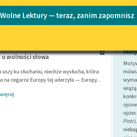
Katalog
 Wolne Lektury — teraz, zanim zapomnisz
rwid
Katalog w for
Lektury szkolne i klasyka
literatury do słuchania dla
uczennic i uczniów z
niepełnosprawnościami
 Kamil Norwid
E-kolekcja lektur szkolnych i
Moty
literatury do słuchania dla
 o wolności słowa
uczennic i uczniów z
Moty
niepełnosprawnościami
 uszy ku słuchaniu, niechże wysłucha, która
mówiąc
Feministyczne inspiracje.
a na zegarze Europy tej uderzyła — Europy...
wymag
Popularyzacja skandynawskiej
wiążą
literatury feministycznej
 więcej
konkr
Ręce pełne poezji
ojcowi
ojcie
Kolekcje edukacyjne twórców
przechodzących do domeny
Piotr
)
publicznej, lektur szkolnych
nieba
oraz Starego Testamentu