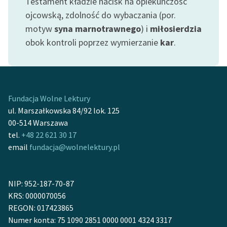
Testament kładzie nacisk na opiekuńczość
Zespół
ojcowską, zdolność do wybaczania (por.
motyw
syna marnotrawnego
) i
miłosierdzia
obok kontroli poprzez wymierzanie
kar
.
Zasady wykorzystania
Wolnych Lektur
Logotypy
Materiały promocyjne
Fundacja Wolne Lektury
ul. Marszałkowska 84/92 lok. 125
Polityka prywatności
00-514 Warszawa
tel.
+48 22 621 30 17
Regulamin biblioteki
email
fundacja@wolnelektury.pl
Dane fundacji i
sprawozdania finansowe
NIP: 952-187-70-87
Regulamin darowizn
KRS: 0000070056
REGON: 017423865
Informacja o treściach
Numer konta: 75 1090 2851 0000 0001 4324 3317
wrażliwych