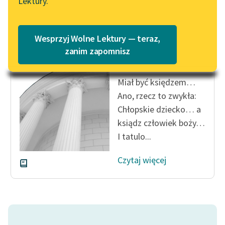
Lektury.
Wolne Lektury – idealna na
Katalog
lato
Katalog w formacie PDF
Jan Kasprowicz
Blog
Wesprzyj Wolne Lektury — teraz,
XXXVIII (Miał być
zanim zapomnisz
księdzem...)
Lektury szkolne i klasyka
Miał być księdzem…
literatury do słuchania dla
Ano, rzecz to zwykła:
uczennic i uczniów z
Chłopskie dziecko… a
niepełnosprawnościami
ksiądz człowiek boży…
E-kolekcja lektur
I tatulo...
szkolnych i literatury do
słuchania dla uczennic i
Czytaj więcej
uczniów z
niepełnosprawnościami
Feministyczne inspiracje.
Popularyzacja
skandynawskiej literatury