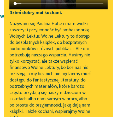
Katalog DAISY
Zgłoś brak utworu
Podkasty o książkach
Dzień dobry moi kochani.
wiersze Jan Kasprowicz
Aktualności
Narzędzia
Nazywam się Paulina Holtz i mam wielki
zaszczyt i przyjemność być ambasadorką
Spotkanie z Katarzyną
Mapa Wolnych Lektur
Wolnych Lektur. Wolne Lektury to dostęp
Tunkiel w Oslo
do bezpłatnych książek, do bezpłatnych
Jan Kasprowicz
Leśmianator
audiobooków i różnych publikacji. Ale oni
Taniec zbójnicki
Wolne Lektury na 32.
potrzebują naszego wsparcia. Musimy nie
Przewodnik dla piszących i
Pol’and’Rock Festivalu
tylko korzystać, ale także wspierać
czytających
Hej, nie lutuj, ojcze
finansowo Wolne Lektury, bo bez nas nie
„Kochanek Lady
nasz,
przeżyją, a my bez nich nie będziemy mieć
Chatterley” do słuchania
Że nas, synów, po to
dostępu do fantastycznej literatury, do
na Wolnych Lekturach
API
masz,
potrzebnych materiałów, które bardzo
Ażeby za nami
Nowy audiobook –
OAI-PMH
często przydają się naszym dzieciom w
Szumiano...
„Marzenie o Oriencie”
szkołach albo nam samym w pracy, albo
Widget Wolnych Lektur
Sophie Elkan
po prostu do przyjemności, jaką dają nam
Czytaj więcej
książki. Także kochani, wspierajmy Wolne
Przypisy
Kolekcja Nadwyraz.com x