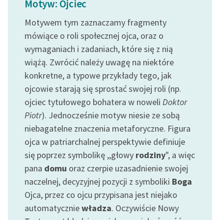
Motyw: Ojciec
feministycznej
Motywem tym zaznaczamy fragmenty
Ręce pełne poezji
mówiące o roli społecznej ojca, oraz o
wymaganiach i zadaniach, które się z nią
Kolekcje edukacyjne
twórców przechodzących
wiążą. Zwrócić należy uwagę na niektóre
do domeny publicznej,
konkretne, a typowe przykłady tego, jak
lektur szkolnych oraz
ojcowie starają się sprostać swojej roli (np.
Starego Testamentu
ojciec tytułowego bohatera w noweli
Doktor
Piotr
). Jednocześnie motyw niesie ze sobą
Odkurzamy bohaterów
niebagatelne znaczenia metaforyczne. Figura
Szkoła Poezji Wolnych
ojca w patriarchalnej perspektywie definiuje
Lektur
się poprzez symbolikę ,,głowy
rodziny
", a więc
O nas
pana
domu
oraz czerpie uzasadnienie swojej
naczelnej, decyzyjnej pozycji z symboliki
Boga
Kontakt
Ojca, przez co ojcu przypisana jest niejako
automatycznie
władza
. Oczywiście Nowy
O projekcie