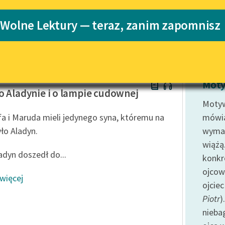
Katalog
 Wolne Lektury — teraz, zanim zapomnisz
Bolesława Leśmiana
Katalog w for
Lektury szkolne i klasyka
literatury do słuchania dla
uczennic i uczniów z
niepełnosprawnościami
w Leśmian
E-kolekcja lektur szkolnych i
Moty
literatury do słuchania dla
o Aladynie i o lampie cudownej
uczennic i uczniów z
Moty
niepełnosprawnościami
a i Maruda mieli jedynego syna, któremu na
mówiąc
Feministyczne inspiracje.
yło Aladyn.
wymag
Popularyzacja skandynawskiej
wiążą
literatury feministycznej
adyn doszedł do...
konkr
Ręce pełne poezji
ojcowi
 więcej
ojcie
Kolekcje edukacyjne twórców
przechodzących do domeny
Piotr
)
publicznej, lektur szkolnych
nieba
oraz Starego Testamentu