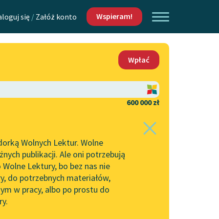
Wspieram!
aloguj się
/
Załóż konto
O nas
Wpłać
Lektur
Kontakt
O projekcie
600 000 zł
 piszących i
Zespół
dorką Wolnych Lektur. Wolne
Zasady wykorzystania
ych publikacji. Ale oni potrzebują
Wolnych Lektur
 Wolne Lektury, bo bez nas nie
Logotypy
ry, do potrzebnych materiałów,
ym w pracy, albo po prostu do
h Lektur
Materiały promocyjne
ry.
Polityka prywatności