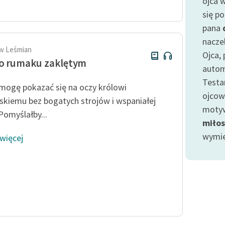
ojca w
Odkurzamy bohaterów
się p
Szkoła Poezji Wolnych Lektur
pana
naczel
w Leśmian
Ojca, 
o rumaku zaklętym
autom
Testa
mogę pokazać się na oczy królowi
ojcow
skiemu bez bogatych strojów i wspaniałej
mot
Pomyślałby...
miłos
wymie
 więcej