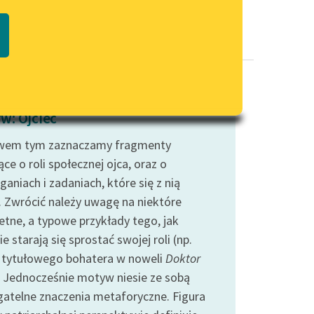
Regulamin biblioteki
macie PDF
Dane fundacji i sprawozdania
finansowe
Regulamin darowizn
Informacja o treściach
w: Ojciec
wrażliwych
wem tym zaznaczamy fragmenty
Deklaracja dostępności
e o roli społecznej ojca, oraz o
aniach i zadaniach, które się z nią
. Zwrócić należy uwagę na niektóre
etne, a typowe przykłady tego, jak
e starają się sprostać swojej roli (np.
c tytułowego bohatera w noweli
Doktor
. Jednocześnie motyw niesie ze sobą
gatelne znaczenia metaforyczne. Figura