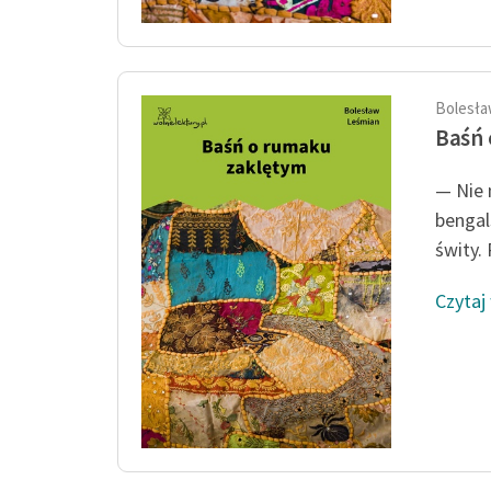
Bolesła
Baśń 
— Nie 
bengal
świty. 
Czytaj