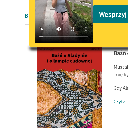
Podkasty o książkach
Wesprzyj
Baśń Dwudziestolecie międzywojenne 
Bolesła
Baśń 
Mustaf
imię b
Gdy Al
Czytaj