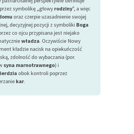
 patriarchalnej perspektywie definiuje
oprzez symbolikę ,,głowy
rodziny
", a więc
domu
oraz czerpie uzasadnienie swojej
nej, decyzyjnej pozycji z symboliki
Boga
przez co ojcu przypisana jest niejako
atycznie
władza
. Oczywiście Nowy
ment kładzie nacisk na opiekuńczość
ską, zdolność do wybaczania (por.
yw
syna marnotrawnego
) i
ierdzia
obok kontroli poprzez
rzanie
kar
.