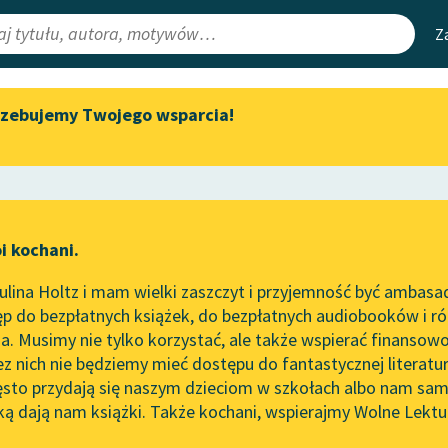
Z
rzebujemy Twojego wsparcia!
Aktualności
Narzędzia
e Lektury
„Prokurator Alicja Horn” do
Mapa Wolnych 
słuchania
irmami
Leśmianator
Byliśmy częścią AI Impact Lab
ewsletter
Przewodnik dla
i kochani.
Zapraszamy na spotkanie
czytających
online z tłumaczkami
lina Holtz i mam wielki zaszczyt i przyjemność być ambasa
literatury skandynawskiej
p do bezpłatnych książek, do bezpłatnych audiobooków i różn
API
Spotkanie z Katarzyną Tunkiel
. Musimy nie tylko korzystać, ale także wspierać finansowo
ce redakcyjne
w Oslo
OAI-PMH
ez nich nie będziemy mieć dostępu do fantastycznej literatu
ęsto przydają się naszym dzieciom w szkołach albo nam sam
102. lata temu zmarł Joseph
Widget Wolnyc
Conrad
ką dają nam książki. Także kochani, wspierajmy Wolne Lektu
oru
 międzywojenne
✖
Baśń
✖
Przypisy
Blog