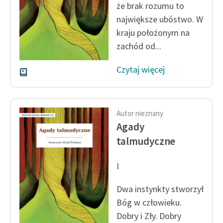
że brak rozumu to
największe ubóstwo. W
Zasady wykorzystania
kraju położonym na
Wolnych Lektur
zachód od...
Logotypy
Czytaj więcej
Materiały promocyjne
Polityka prywatności
Regulamin biblioteki
Autor nieznany
Agady
Dane fundacji i
talmudyczne
sprawozdania finansowe
Regulamin darowizn
I
Informacja o treściach
Dwa instynkty stworzył
wrażliwych
Bóg w człowieku.
Dobry i Zły. Dobry
Deklaracja dostępności