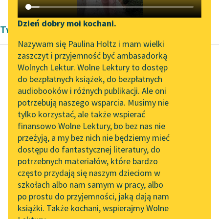
Katalog DAISY
Zgłoś brak utworu
Podkasty o książkach
Dzień dobry moi kochani.
Twórczość
Aktualności
Narzędzia
Nazywam się Paulina Holtz i mam wielki
zaszczyt i przyjemność być ambasadorką
„Prokurator Alicja Horn”
Mapa Wolnych Lektur
Wolnych Lektur. Wolne Lektury to dostęp
do słuchania
do bezpłatnych książek, do bezpłatnych
Autor nieznany
Leśmianator
audiobooków i różnych publikacji. Ale oni
Agady
Byliśmy częścią AI Impact
potrzebują naszego wsparcia. Musimy nie
Przewodnik dla piszących i
talmudyczne
Lab
tylko korzystać, ale także wspierać
czytających
finansowo Wolne Lektury, bo bez nas nie
Zapraszamy na spotkanie
Bóg użycza mądrości
przeżyją, a my bez nich nie będziemy mieć
online z tłumaczkami
tylko temu, który już ją
dostępu do fantastycznej literatury, do
literatury skandynawskiej
API
posiada. Tak jak to jest
potrzebnych materiałów, które bardzo
powiedziane w...
Spotkanie z Katarzyną
OAI-PMH
często przydają się naszym dzieciom w
Tunkiel w Oslo
szkołach albo nam samym w pracy, albo
Widget Wolnych Lektur
Czytaj więcej
po prostu do przyjemności, jaką dają nam
102. lata temu zmarł
książki. Także kochani, wspierajmy Wolne
Przypisy
Joseph Conrad