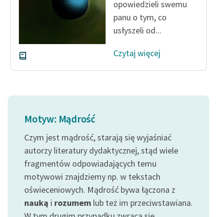
opowiedzieli swemu
panu o tym, co
usłyszeli od...
Czytaj więcej
Motyw: Mądrość
Czym jest mądrość, starają się wyjaśniać
autorzy literatury dydaktycznej, stąd wiele
fragmentów odpowiadających temu
motywowi znajdziemy np. w tekstach
oświeceniowych. Mądrość bywa łączona z
nauką
i
rozumem
lub też im przeciwstawiana.
W tym drugim przypadku zwraca się