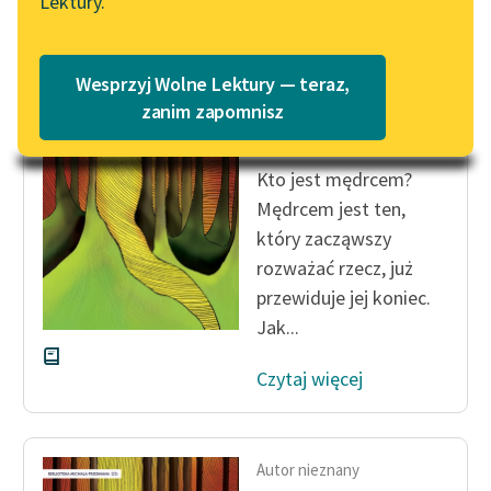
Lektury.
Katalog
Blog
Katalog w formacie PDF
Autor nieznany
Wesprzyj Wolne Lektury — teraz,
Agady
Lektury szkolne i klasyka
zanim zapomnisz
talmudyczne
literatury do słuchania dla
uczennic i uczniów z
Kto jest mędrcem?
niepełnosprawnościami
Mędrcem jest ten,
E-kolekcja lektur
który zacząwszy
szkolnych i literatury do
rozważać rzecz, już
słuchania dla uczennic i
przewiduje jej koniec.
uczniów z
Jak...
niepełnosprawnościami
Czytaj więcej
Feministyczne inspiracje.
Popularyzacja
skandynawskiej literatury
feministycznej
Autor nieznany