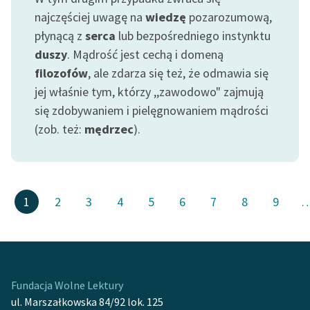
najczęściej uwagę na
wiedzę
pozarozumową,
płynącą z
serca
lub bezpośredniego instynktu
duszy
. Mądrość jest cechą i domeną
filozofów
, ale zdarza się też, że odmawia się
jej właśnie tym, którzy ,,zawodowo" zajmują
się zdobywaniem i pielęgnowaniem mądrości
(zob. też:
mędrzec
).
1
2
3
4
5
6
7
8
9
Fundacja Wolne Lektury
ul. Marszałkowska 84/92 lok. 125