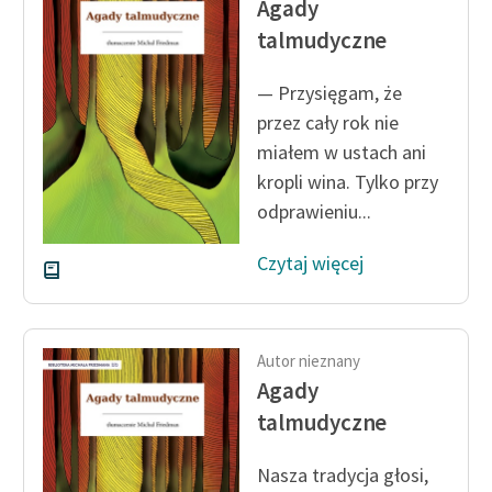
Agady
Ręce pełne poezji
talmudyczne
Kolekcje edukacyjne
twórców przechodzących
— Przysięgam, że
do domeny publicznej,
przez cały rok nie
lektur szkolnych oraz
miałem w ustach ani
Starego Testamentu
kropli wina. Tylko przy
Odkurzamy bohaterów
odprawieniu...
Szkoła Poezji Wolnych
Czytaj więcej
Lektur
O nas
Autor nieznany
Kontakt
Agady
O projekcie
talmudyczne
Zespół
Nasza tradycja głosi,