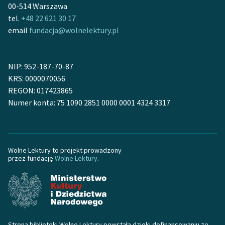
00-514 Warszawa
tel.
+48 22 621 30 17
email
fundacja@wolnelektury.pl
NIP: 952-187-70-87
KRS: 0000070056
REGON: 017423865
Numer konta: 75 1090 2851 0000 0001 4324 3317
Wolne Lektury to projekt prowadzony
przez fundację
Wolne Lektury
.
Strona biblioteki Wolne Lektury powstała dzięki dofinansowaniu ze