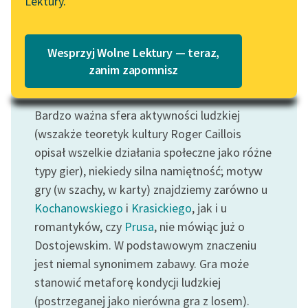
Lektury.
Katalog
Blog
Katalog w formacie PDF
Wesprzyj Wolne Lektury — teraz,
Lektury szkolne i klasyka
zanim zapomnisz
literatury do słuchania dla
Motyw: Gra
uczennic i uczniów z
Bardzo ważna sfera aktywności ludzkiej
niepełnosprawnościami
(wszakże teoretyk kultury Roger Caillois
E-kolekcja lektur
opisał wszelkie działania społeczne jako różne
szkolnych i literatury do
typy gier), niekiedy silna namiętność; motyw
słuchania dla uczennic i
gry (w szachy, w karty) znajdziemy zarówno u
uczniów z
Kochanowskiego
i
Krasickiego
, jak i u
niepełnosprawnościami
romantyków, czy
Prusa
, nie mówiąc już o
Feministyczne inspiracje.
Dostojewskim. W podstawowym znaczeniu
Popularyzacja
jest niemal synonimem zabawy. Gra może
skandynawskiej literatury
stanowić metaforę kondycji ludzkiej
feministycznej
(postrzeganej jako nierówna gra z losem).