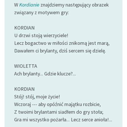
Ręce pełne poezji
W
Kordianie
znajdziemy następujący obrazek
związany z motywem gry:
Kolekcje edukacyjne
twórców przechodzących
KORDIAN
do domeny publicznej,
lektur szkolnych oraz
U drzwi stoją wierzyciele!
Starego Testamentu
Lecz bogactwo w miłości znikomą jest marą,
Dawałem ci brylanty, dziś sercem się dzielę.
Odkurzamy bohaterów
Szkoła Poezji Wolnych
WIOLETTA
Lektur
Ach brylanty... Gdzie klucze?...
O nas
KORDIAN
Kontakt
Stój! stój, moje życie!
Wczoraj --- aby opóźnić majątku rozbicie,
O projekcie
Z twoimi brylantami siadłem do gry stoła;
Zespół
Gra mi wszystko pożarła... Lecz serce anioła!...