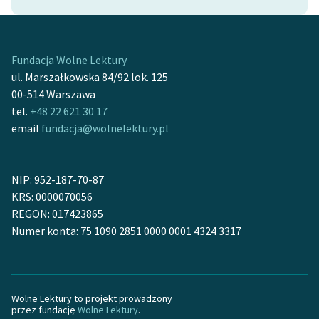
Zasady wykorzystania
Wolnych Lektur
Fundacja Wolne Lektury
Logotypy
ul. Marszałkowska 84/92 lok. 125
00-514 Warszawa
Materiały promocyjne
tel.
+48 22 621 30 17
email
fundacja@wolnelektury.pl
Polityka prywatności
Regulamin biblioteki
NIP: 952-187-70-87
Dane fundacji i
KRS: 0000070056
sprawozdania finansowe
REGON: 017423865
Numer konta: 75 1090 2851 0000 0001 4324 3317
Regulamin darowizn
Informacja o treściach
wrażliwych
Wolne Lektury to projekt prowadzony
Deklaracja dostępności
przez fundację
Wolne Lektury
.