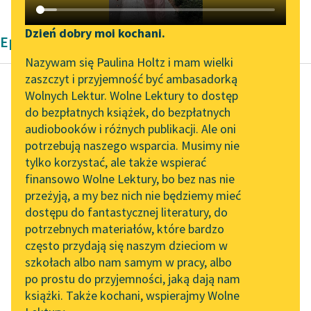
Katalog DAISY
Zgłoś brak utworu
Podkasty o książkach
Dzień dobry moi kochani.
Epika Starożytność
Aktualności
Narzędzia
Nazywam się Paulina Holtz i mam wielki
zaszczyt i przyjemność być ambasadorką
„Prokurator Alicja Horn”
Mapa Wolnych Lektur
Wolnych Lektur. Wolne Lektury to dostęp
do słuchania
do bezpłatnych książek, do bezpłatnych
Autor nieznany
Leśmianator
audiobooków i różnych publikacji. Ale oni
Ze skarbnicy
Byliśmy częścią AI Impact
potrzebują naszego wsparcia. Musimy nie
Przewodnik dla piszących i
midraszy
Lab
tylko korzystać, ale także wspierać
czytających
finansowo Wolne Lektury, bo bez nas nie
Zapraszamy na spotkanie
— Zadam ci kilka
przeżyją, a my bez nich nie będziemy mieć
online z tłumaczkami
zagadek —
dostępu do fantastycznej literatury, do
literatury skandynawskiej
API
powiedziała do
potrzebnych materiałów, które bardzo
Salomona królowa
Spotkanie z Katarzyną
OAI-PMH
często przydają się naszym dzieciom w
Tunkiel w Oslo
Saby. — Jeśli uda ci się
szkołach albo nam samym w pracy, albo
Widget Wolnych Lektur
je rozwiązać...
po prostu do przyjemności, jaką dają nam
102. lata temu zmarł
książki. Także kochani, wspierajmy Wolne
Przypisy
Joseph Conrad
Czytaj więcej