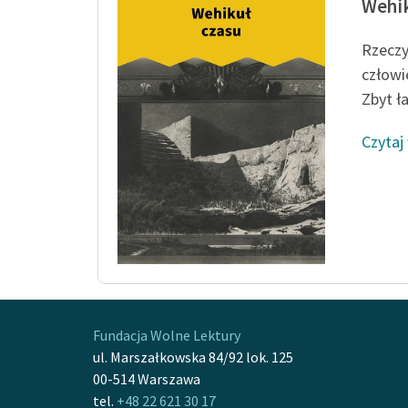
Wehik
Rzeczy
człowi
Zbyt ła
Czytaj
Fundacja Wolne Lektury
ul. Marszałkowska 84/92 lok. 125
00-514 Warszawa
tel.
+48 22 621 30 17