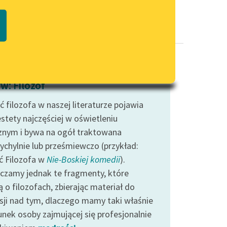
Regulamin biblioteki
macie PDF
Dane fundacji i sprawozdania
finansowe
Regulamin darowizn
Informacja o treściach
w: Filozof
wrażliwych
 filozofa w naszej literaturze pojawia
Deklaracja dostępności
estety najczęściej w oświetleniu
cznym i bywa na ogół traktowana
zychylnie lub prześmiewczo (przykład:
ć Filozofa w
Nie-Boskiej komedii
).
czamy jednak te fragmenty, które
 o filozofach, zbierając materiał do
ksji nad tym, dlaczego mamy taki właśnie
unek osoby zajmującej się profesjonalnie