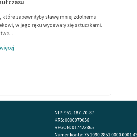
uł czasu
, które zapewniłyby sławę mniej zdolnemu
ekowi, w jego ręku wydawały się sztuczkami.
twe...
 więcej
NIP: 952-187-70-87
KRS: 0000070056
REGON: 017423865
Numer konta: 75 1090 2851 0000 0001 4