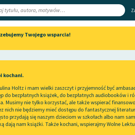
Z
rzebujemy Twojego wsparcia!
Aktualności
Narzędzia
e Lektury
„Prokurator Alicja Horn” do
Mapa Wolnych 
słuchania
irmami
Leśmianator
Byliśmy częścią AI Impact Lab
ewsletter
Przewodnik dla
i kochani.
Zapraszamy na spotkanie
czytających
online z tłumaczkami
lina Holtz i mam wielki zaszczyt i przyjemność być ambasa
literatury skandynawskiej
p do bezpłatnych książek, do bezpłatnych audiobooków i różn
API
Spotkanie z Katarzyną Tunkiel
. Musimy nie tylko korzystać, ale także wspierać finansowo
ce redakcyjne
w Oslo
OAI-PMH
ez nich nie będziemy mieć dostępu do fantastycznej literatu
ęsto przydają się naszym dzieciom w szkołach albo nam sam
102. lata temu zmarł Joseph
Widget Wolnyc
Conrad
ką dają nam książki. Także kochani, wspierajmy Wolne Lektu
oru
powieść fantastyczna
✖
Przypisy
Blog