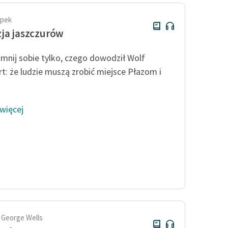
apek
ja jaszczurów
mnij sobie tylko, czego dowodził Wolf
t: że ludzie muszą zrobić miejsce Płazom i
 więcej
 George Wells