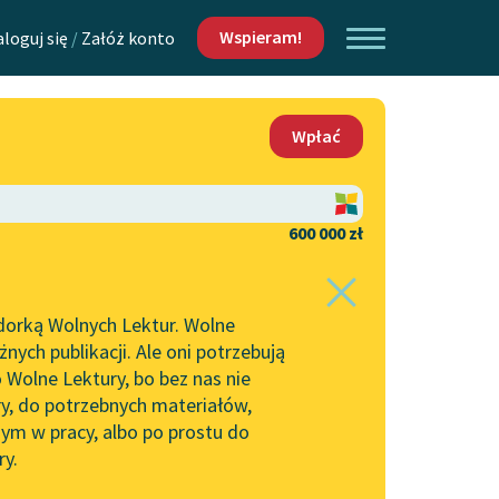
Wspieram!
aloguj się
/
Załóż konto
O nas
Wpłać
Lektur
Kontakt
O projekcie
600 000 zł
 piszących i
Zespół
dorką Wolnych Lektur. Wolne
Zasady wykorzystania
ych publikacji. Ale oni potrzebują
Wolnych Lektur
 Wolne Lektury, bo bez nas nie
Logotypy
ry, do potrzebnych materiałów,
ym w pracy, albo po prostu do
h Lektur
Materiały promocyjne
ry.
Polityka prywatności