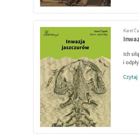
Karel Č
Inwaz
Ich si
i odpł
Czytaj