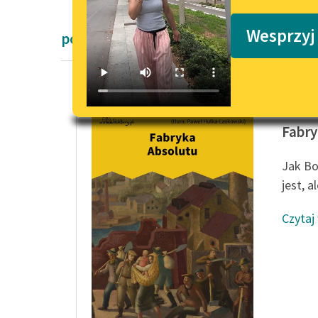
Podkasty o książkach
Wesprzyj
powieści fantastyczne
Karel Č
Fabry
Jak Bo
jest, a
Czytaj