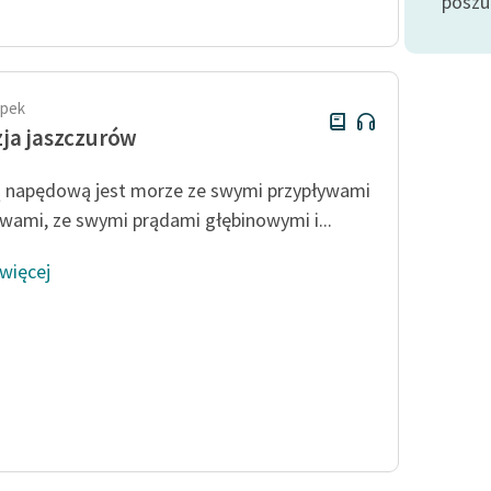
posz
Odkurzamy bohaterów
Szkoła Poezji Wolnych Lektur
apek
ja jaszczurów
łą napędową jest morze ze swymi przypływami
ywami, ze swymi prądami głębinowymi i...
 więcej