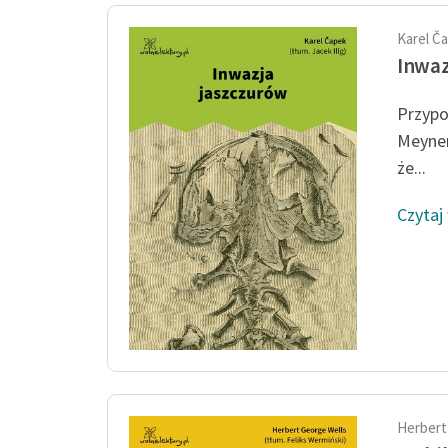
Karel Č
Inwaz
Przypo
Meyner
że...
Czytaj
Herbert