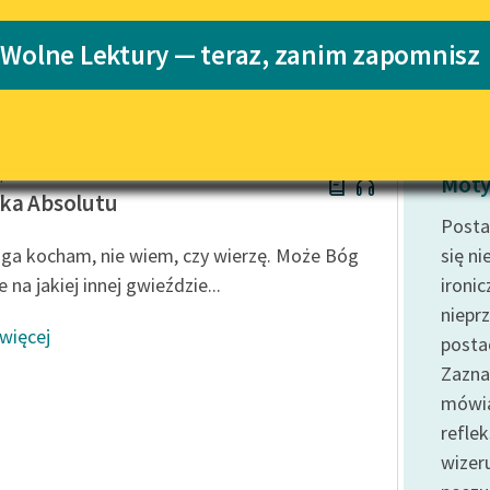
Katalog
 Wolne Lektury — teraz, zanim zapomnisz
Katalog w for
Lektury szkolne i klasyka
literatury do słuchania dla
uczennic i uczniów z
niepełnosprawnościami
apek
E-kolekcja lektur szkolnych i
Moty
literatury do słuchania dla
ka Absolutu
uczennic i uczniów z
Postać
niepełnosprawnościami
ga kocham, nie wiem, czy wierzę. Może Bóg
się ni
Feministyczne inspiracje.
le na jakiej innej gwieździe...
ironi
Popularyzacja skandynawskiej
niepr
literatury feministycznej
 więcej
posta
Ręce pełne poezji
Zazna
mówią
Kolekcje edukacyjne twórców
przechodzących do domeny
refle
publicznej, lektur szkolnych
wizer
oraz Starego Testamentu