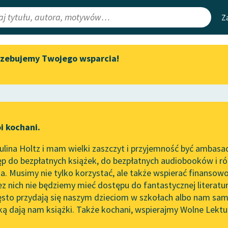
Z
rzebujemy Twojego wsparcia!
Aktualności
Narzędzia
e Lektury
Spotkanie z Katarzyną Tunkiel
Mapa Wolnych 
w Oslo
irmami
Leśmianator
Wolne Lektury na 32.
ewsletter
Przewodnik dla
Pol’and’Rock Festivalu
i kochani.
czytających
ość
„Kochanek Lady Chatterley”
lina Holtz i mam wielki zaszczyt i przyjemność być ambasa
do słuchania na Wolnych
p do bezpłatnych książek, do bezpłatnych audiobooków i różn
Lekturach
API
. Musimy nie tylko korzystać, ale także wspierać finansowo
ce redakcyjne
Nowy audiobook – „Marzenie
OAI-PMH
ez nich nie będziemy mieć dostępu do fantastycznej literatu
o Oriencie” Sophie Elkan
ęsto przydają się naszym dzieciom w szkołach albo nam sam
Widget Wolnyc
Kolekcja Nadwyraz.com x
ką dają nam książki. Także kochani, wspierajmy Wolne Lektu
oru
Dzieciństwo
✖
Bajka
✖
Wolne Lektury – idealna na
Przypisy
lato