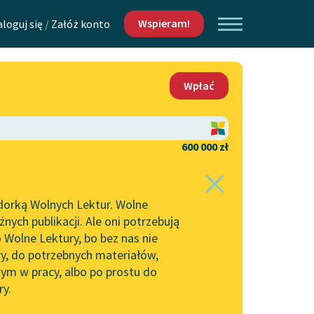
Wspieram!
aloguj się
/
Załóż konto
O nas
Wpłać
Lektur
Kontakt
O projekcie
600 000 zł
 piszących i
Zespół
dorką Wolnych Lektur. Wolne
Zasady wykorzystania
ych publikacji. Ale oni potrzebują
Wolnych Lektur
 Wolne Lektury, bo bez nas nie
Logotypy
ry, do potrzebnych materiałów,
ym w pracy, albo po prostu do
h Lektur
Materiały promocyjne
ry.
Polityka prywatności