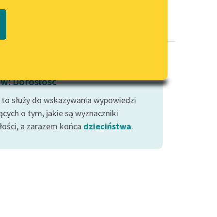
Regulamin biblioteki
macie PDF
Dane fundacji i sprawozdania
finansowe
Regulamin darowizn
Informacja o treściach
w: Dorosłość
wrażliwych
 to służy do wskazywania wypowiedzi
Deklaracja dostępności
cych o tym, jakie są wyznaczniki
łości, a zarazem końca
dzieciństwa
.