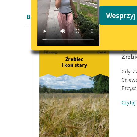
Podkasty o książkach
Wesprzyj
Bajka
Ignacy K
Źrebi
Gdy st
Gniewa
Przyszł
Czytaj