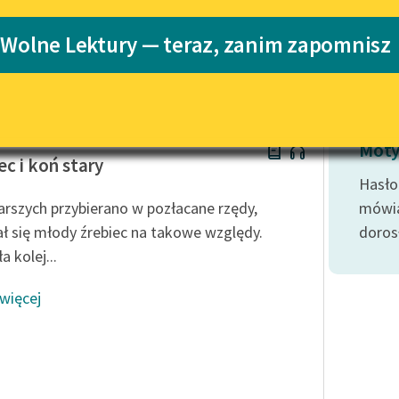
Katalog
Blog
 Wolne Lektury — teraz, zanim zapomnisz
Katalog w for
Lektury szkolne i klasyka
literatury do słuchania dla
uczennic i uczniów z
rasicki
niepełnosprawnościami
Moty
ec i koń stary
E-kolekcja lektur szkolnych i
Hasło
literatury do słuchania dla
arszych przybierano w pozłacane rzędy,
mówią
uczennic i uczniów z
ł się młody źrebiec na takowe względy.
doros
niepełnosprawnościami
a kolej...
Feministyczne inspiracje.
Popularyzacja skandynawskiej
 więcej
literatury feministycznej
Ręce pełne poezji
Kolekcje edukacyjne twórców
przechodzących do domeny